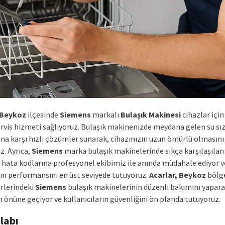
 Beykoz
ilçesinde
Siemens
markalı
Bulaşık Makinesi
cihazlar içi
ervis hizmeti sağlıyoruz. Bulaşık makinenizde meydana gelen su sız
ına karşı hızlı çözümler sunarak, cihazınızın uzun ömürlü olmasını
z. Ayrıca,
Siemens
marka bulaşık makinelerinde sıkça karşılaşılan
hata kodlarına profesyonel ekibimiz ile anında müdahale ediyor v
zın performansını en üst seviyede tutuyoruz.
Acarlar, Beykoz
bölge
erlerindeki
Siemens
bulaşık makinelerinin düzenli bakımını yaparak
n önüne geçiyor ve kullanıcıların güvenliğini ön planda tutuyoruz.
labı