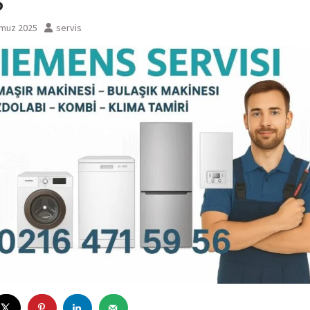
6
muz 2025
servis