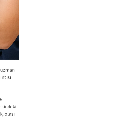
n uzman
ıntısı
e
sindeki
, olası