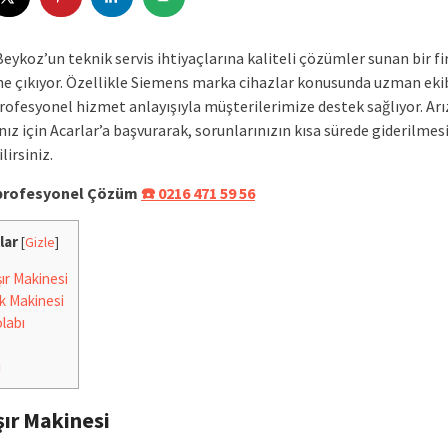
Beykoz’un teknik servis ihtiyaçlarına kaliteli çözümler sunan bir f
ne çıkıyor. Özellikle Siemens marka cihazlar konusunda uzman eki
profesyonel hizmet anlayışıyla müşterilerimize destek sağlıyor. Arı
nız için Acarlar’a başvurarak, sorunlarınızın kısa sürede giderilmes
lirsiniz.
e profesyonel Çözüm
☎️ 0216 471 59 56
lar
[
Gizle
]
r Makinesi
k Makinesi
labı
i
ır Makinesi