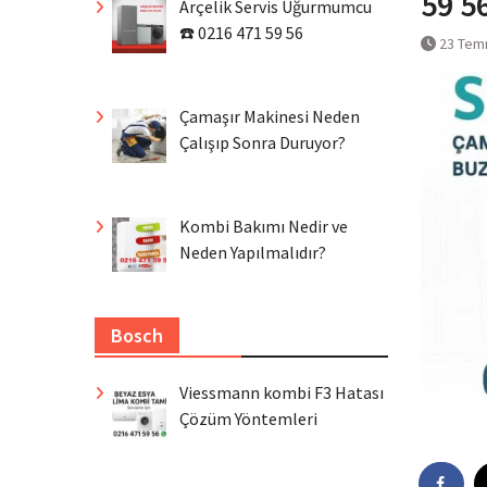
59 5
Arçelik Servis Uğurmumcu
☎️ 0216 471 59 56
23 Tem
Çamaşır Makinesi Neden
Çalışıp Sonra Duruyor?
Kombi Bakımı Nedir ve
Neden Yapılmalıdır?
Bosch
Viessmann kombi F3 Hatası
Çözüm Yöntemleri