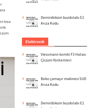
i
lara
Demirdöküm buzdolabı E1
en kısa
Arıza Kodu
knik
çözüm
Elektronik
Viessmann kombi F3 Hatası
Çözüm Yöntemleri
Beko çamaşır makinesi SUD
Arıza Kodu
Demirdöküm buzdolabı E1