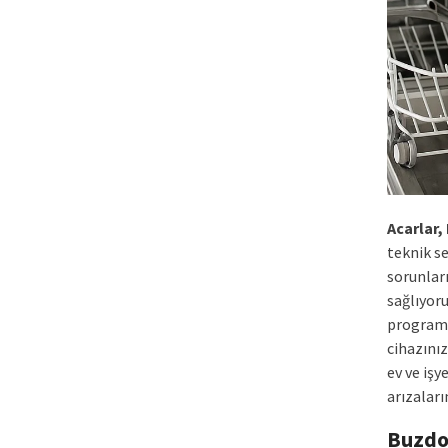
Acarlar,
teknik s
sorunlar
sağlıyoru
program 
cihazını
ev ve işy
arızaları
Buzdo