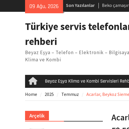
Skip
Son Yazılanlar
Beko çamaşır
09 Ağu, 2026
to
Demirdöküm b
content
Demirdöküm ç
Türkiye servis telefonla
Arızası Çözü
E02 Arıza Ko
rehberi
Viessmann ko
Yöntemleri
Beyaz Eşya – Telefon – Elektronik – Bilgisaya
Klima ve Kombi
Beyaz Eşya Klima ve Kombi Servisleri Rehb
Home
Home
2025
Temmuz
Acarlar, Beykoz Sieme
Acar
Arçelik