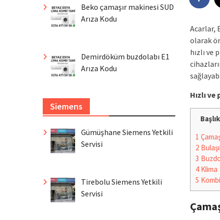
Beko çamaşır makinesi SUD
Arıza Kodu
Acarlar, 
olarak ö
hızlı ve 
Demirdöküm buzdolabı E1
cihazları
Arıza Kodu
sağlayabi
Hızlı v
Siemens
Başlık
Gümüşhane Siemens Yetkili
1
Çamaşı
Servisi
2
Bulaşı
3
Buzdo
4
Klima
5
Komb
Tirebolu Siemens Yetkili
Servisi
Çamaş