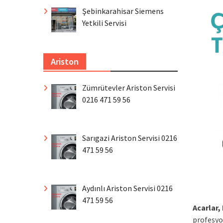
Şebinkarahisar Siemens
Yetkili Servisi
Ariston
Zümrütevler Ariston Servisi
0216 471 59 56
Sarıgazi Ariston Servisi 0216
471 59 56
Aydınlı Ariston Servisi 0216
471 59 56
Acarlar,
profesyo