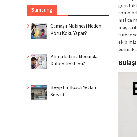
genellikl
Samsung
sorunlarl
hızlıca 
Çamaşır Makinesi Neden
müşterile
Kötü Koku Yapar?
sürede so
ekibimiz
bulmakta
Klima Isıtma Modunda
Bulaş
Kullanılmalı mı?
Beyşehir Bosch Yetkili
Servisi