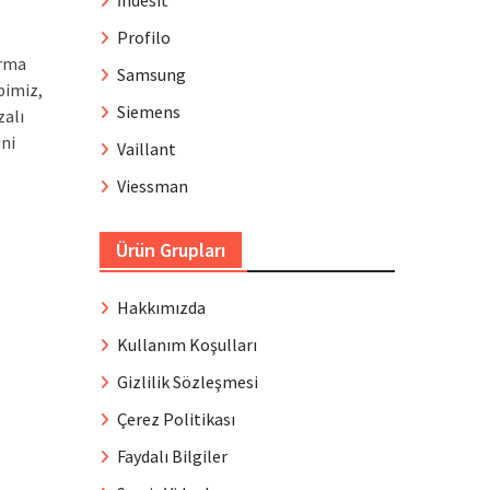
İndesit
Profilo
irma
Samsung
bimiz,
Siemens
zalı
ini
Vaillant
Viessman
Ürün Grupları
Hakkımızda
Kullanım Koşulları
Gizlilik Sözleşmesi
Çerez Politikası
Faydalı Bilgiler