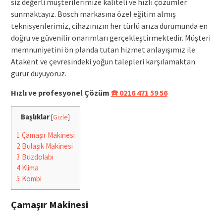
siz değerli müşterilerimize kaliteli ve hızlı çözümler
sunmaktayız. Bosch markasına özel eğitim almış
teknisyenlerimiz, cihazınızın her türlü arıza durumunda en
doğru ve güvenilir onarımları gerçekleştirmektedir. Müşteri
memnuniyetini ön planda tutan hizmet anlayışımız ile
Atakent ve çevresindeki yoğun talepleri karşılamaktan
gurur duyuyoruz.
Hızlı ve profesyonel Çözüm
☎️ 0216 471 59 56
Başlıklar
[
Gizle
]
1
Çamaşır Makinesi
2
Bulaşık Makinesi
3
Buzdolabı
4
Klima
5
Kombi
Çamaşır Makinesi