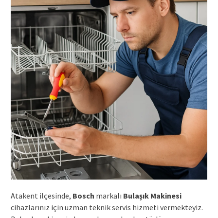
Atakent ilçesinde,
Bosch
markalı
Bulaşık Makinesi
cihazlarınız için uzman teknik servis hizmeti vermekteyiz.