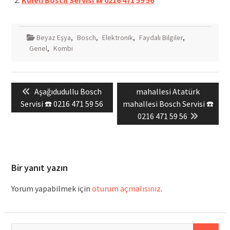
Kuleli Bosch Servisi ☎️ 0216 471 59 56
Beyaz Eşya
,
Bosch
,
Elektronik
,
Faydalı Bilgiler
,
Genel
,
Kombi
Yazı
Previous
Next
Aşağıdudullu Bosch
mahallesi Atatürk
gezinmesi
post:
post:
Servisi ☎️ 0216 471 59 56
mahallesi Bosch Servisi ☎️
0216 471 59 56
Bir yanıt yazın
Yorum yapabilmek için
oturum açmalısınız
.
Arama: