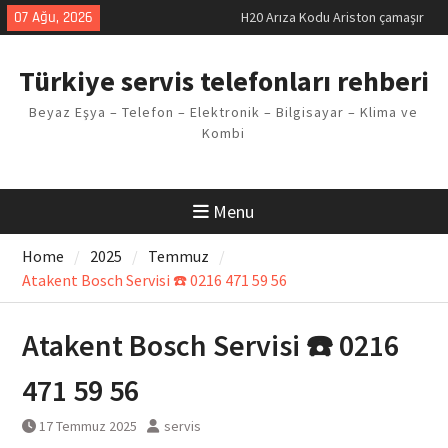
Skip
07 Ağu, 2026
LG kombi E2 Arızası Çözümü
to
Arçelik buzdolabı F5 Hatası
content
Çözüm Yöntemleri
Türkiye servis telefonları rehberi
Vaillant çamaşır makinesi E03
Arıza Kodu
Beyaz Eşya – Telefon – Elektronik – Bilgisayar – Klima ve
Ferroli klima E3 Arızası Çözümü
Kombi
Menu
Home
2025
Temmuz
Atakent Bosch Servisi ☎️ 0216 471 59 56
Atakent Bosch Servisi ☎️ 0216
471 59 56
17 Temmuz 2025
servis