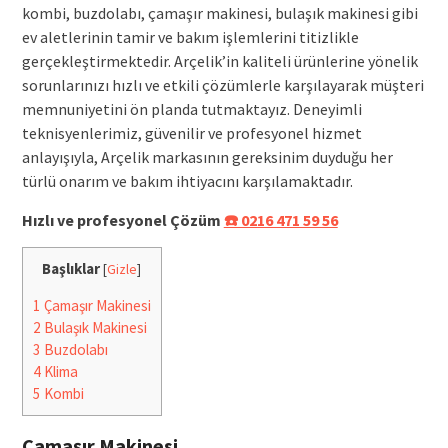
kombi, buzdolabı, çamaşır makinesi, bulaşık makinesi gibi
ev aletlerinin tamir ve bakım işlemlerini titizlikle
gerçekleştirmektedir. Arçelik’in kaliteli ürünlerine yönelik
sorunlarınızı hızlı ve etkili çözümlerle karşılayarak müşteri
memnuniyetini ön planda tutmaktayız. Deneyimli
teknisyenlerimiz, güvenilir ve profesyonel hizmet
anlayışıyla, Arçelik markasının gereksinim duyduğu her
türlü onarım ve bakım ihtiyacını karşılamaktadır.
Hızlı ve profesyonel Çözüm
☎️ 0216 471 59 56
Başlıklar
[
Gizle
]
1
Çamaşır Makinesi
2
Bulaşık Makinesi
3
Buzdolabı
4
Klima
5
Kombi
Çamaşır Makinesi