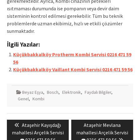
gerekmektedir. Ayrıca, Kombi cihazının petekleri
ısıtmaması durumunda ise pompanın veya devir daim
sisteminin kontrol edilmesi gerekebilir. Tüm bu teknik
problemlerde uzman ekibimiz, hızlı ve etkili çözümler
sunmaktadır.
İlgili Yazılar:
Küçükbakkalköy Protherm Kombi Servisi 0216 471 59
56
Küçükbakkalköy Vaillant Kombi Servisi 0216 471 59 56
Beyaz Eşya
,
Bosch
,
Elektronik
,
Faydalı Bilgiler
,
Genel
,
Kombi
Yazı
Previous
Next
Ataşehir Kayışdağı
Ataşehir Mevlana
gezinmesi
post:
post:
mahallesi Arçelik Servisi
mahallesi Arçelik Servisi
☎️ 0216 471 59 56
☎️ 0216 471 59 56