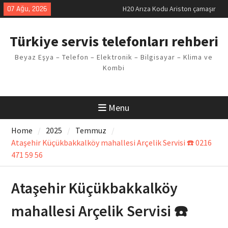
Skip
07 Ağu, 2026
LG kombi E2 Arızası Çözümü
to
Arçelik buzdolabı F5 Hatası
content
Çözüm Yöntemleri
Türkiye servis telefonları rehberi
Vaillant çamaşır makinesi E03
Arıza Kodu
Beyaz Eşya – Telefon – Elektronik – Bilgisayar – Klima ve
Ferroli klima E3 Arızası Çözümü
Kombi
Menu
Home
2025
Temmuz
Ataşehir Küçükbakkalköy mahallesi Arçelik Servisi ☎️ 0216
471 59 56
Ataşehir Küçükbakkalköy
mahallesi Arçelik Servisi ☎️