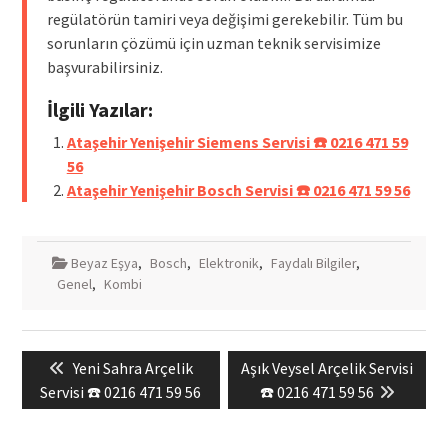
regülatörün tamiri veya değişimi gerekebilir. Tüm bu
sorunların çözümü için uzman teknik servisimize
başvurabilirsiniz.
İlgili Yazılar:
Ataşehir Yenişehir Siemens Servisi ☎️ 0216 471 59
56
Ataşehir Yenişehir Bosch Servisi ☎️ 0216 471 59 56
Beyaz Eşya
,
Bosch
,
Elektronik
,
Faydalı Bilgiler
,
Genel
,
Kombi
Yazı
Previous
Next
Yeni Sahra Arçelik
Aşık Veysel Arçelik Servisi
gezinmesi
post:
post:
Servisi ☎️ 0216 471 59 56
☎️ 0216 471 59 56