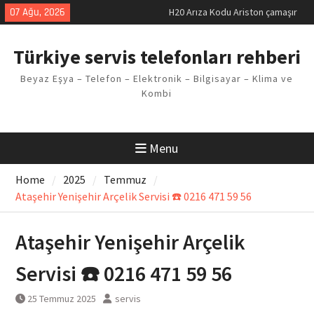
makinesi Sorunu
Skip
07 Ağu, 2026
LG kombi E2 Arızası Çözümü
to
Arçelik buzdolabı F5 Hatası
content
Çözüm Yöntemleri
Türkiye servis telefonları rehberi
Vaillant çamaşır makinesi E03
Arıza Kodu
Beyaz Eşya – Telefon – Elektronik – Bilgisayar – Klima ve
Ferroli klima E3 Arızası Çözümü
Kombi
Menu
Home
2025
Temmuz
Ataşehir Yenişehir Arçelik Servisi ☎️ 0216 471 59 56
Ataşehir Yenişehir Arçelik
Servisi ☎️ 0216 471 59 56
25 Temmuz 2025
servis