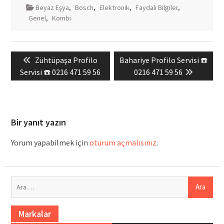
Beyaz Eşya
,
Bosch
,
Elektronik
,
Faydalı Bilgiler
,
Genel
,
Kombi
Yazı
Previous
Next
Zühtüpaşa Profilo
Bahariye Profilo Servisi ☎️
gezinmesi
post:
post:
Servisi ☎️ 0216 471 59 56
0216 471 59 56
Bir yanıt yazın
Yorum yapabilmek için
oturum açmalısınız
.
Arama:
Markalar