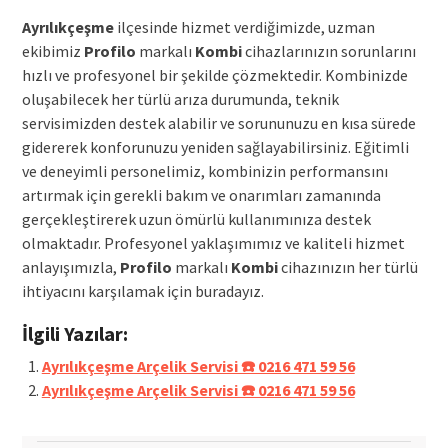
Ayrılıkçeşme
ilçesinde hizmet verdiğimizde, uzman
ekibimiz
Profilo
markalı
Kombi
cihazlarınızın sorunlarını
hızlı ve profesyonel bir şekilde çözmektedir. Kombinizde
oluşabilecek her türlü arıza durumunda, teknik
servisimizden destek alabilir ve sorununuzu en kısa sürede
gidererek konforunuzu yeniden sağlayabilirsiniz. Eğitimli
ve deneyimli personelimiz, kombinizin performansını
artırmak için gerekli bakım ve onarımları zamanında
gerçekleştirerek uzun ömürlü kullanımınıza destek
olmaktadır. Profesyonel yaklaşımımız ve kaliteli hizmet
anlayışımızla,
Profilo
markalı
Kombi
cihazınızın her türlü
ihtiyacını karşılamak için buradayız.
İlgili Yazılar:
Ayrılıkçeşme Arçelik Servisi ☎️ 0216 471 59 56
Ayrılıkçeşme Arçelik Servisi ☎️ 0216 471 59 56