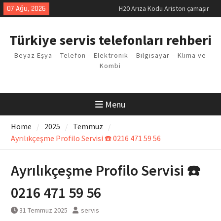
makinesi Sorunu
Skip
07 Ağu, 2026
LG kombi E2 Arızası Çözümü
to
Arçelik buzdolabı F5 Hatası
content
Çözüm Yöntemleri
Türkiye servis telefonları rehberi
Vaillant çamaşır makinesi E03
Arıza Kodu
Beyaz Eşya – Telefon – Elektronik – Bilgisayar – Klima ve
Ferroli klima E3 Arızası Çözümü
Kombi
Menu
Home
2025
Temmuz
Ayrılıkçeşme Profilo Servisi ☎️ 0216 471 59 56
Ayrılıkçeşme Profilo Servisi ☎️
0216 471 59 56
31 Temmuz 2025
servis