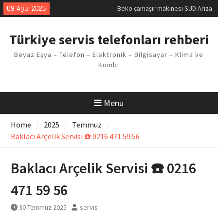
Skip
09 Ağu, 2026
Demirdöküm buzdolabı E1 Arıza
to
Kodu
content
Demirdöküm çamaşır makinesi E5
Türkiye servis telefonları rehberi
Arızası Çözümü
E02 Arıza Kodu Regal kombi
Beyaz Eşya – Telefon – Elektronik – Bilgisayar – Klima ve
Sorunu
Kombi
Viessmann kombi F3 Hatası
Çözüm Yöntemleri
Menu
Home
2025
Temmuz
Baklacı Arçelik Servisi ☎️ 0216 471 59 56
Baklacı Arçelik Servisi ☎️ 0216
471 59 56
30 Temmuz 2025
servis