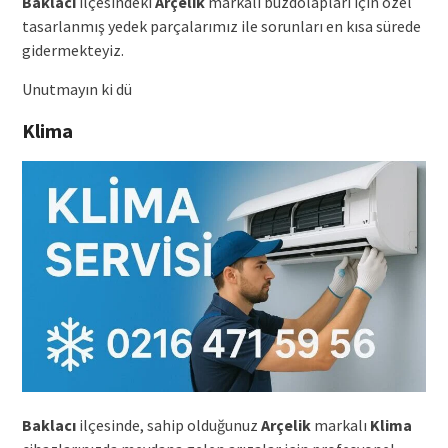
Baklacı
ilçesindeki
Arçelik
markalı buzdolapları için özel
tasarlanmış yedek parçalarımız ile sorunları en kısa sürede
gidermekteyiz.
Unutmayın ki dü
Klima
Baklacı
ilçesinde, sahip olduğunuz
Arçelik
markalı
Klima