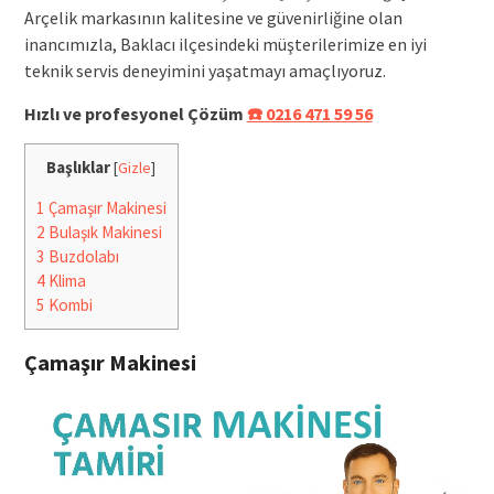
Arçelik markasının kalitesine ve güvenirliğine olan
inancımızla, Baklacı ilçesindeki müşterilerimize en iyi
teknik servis deneyimini yaşatmayı amaçlıyoruz.
Hızlı ve profesyonel Çözüm
☎️ 0216 471 59 56
Başlıklar
[
Gizle
]
1
Çamaşır Makinesi
2
Bulaşık Makinesi
3
Buzdolabı
4
Klima
5
Kombi
Çamaşır Makinesi