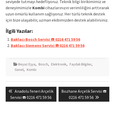
seviyede tutmayı hedefliyoruz. Teknik bilgi birikimimiz ve
deneyimimizle
Kombi
cihazlarınızın verimliliğini arttırarak
uzun ömürlü kullanım sağlıyoruz. Her türlü teknik destek
için bize ulaşabilir, uzman ekibimizden destek alabilirsiniz.
İlgili Yazılar:
Baklacı Bosch Servisi ☎️ 0216 471 59 56
Baklacı Siemens Servisi ☎️ 0216 471 59 56
Beyaz Eşya
,
Bosch
,
Elektronik
,
Faydalı Bilgiler
,
Genel
,
Kombi
Yazı
Previous
Next
Anadolu feneri Arçelik
Bozhane Arçelik Servisi ☎️
gezinmesi
post:
post:
Servisi ☎️ 0216 471 59 56
0216 471 59 56