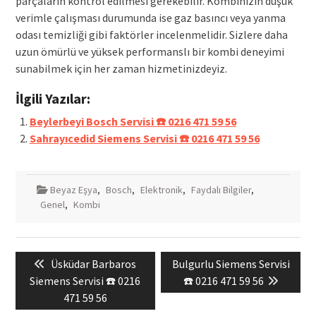
parçaların kontrol edilmesi gerekebilir. Kombinizin düşük
verimle çalışması durumunda ise gaz basıncı veya yanma
odası temizliği gibi faktörler incelenmelidir. Sizlere daha
uzun ömürlü ve yüksek performanslı bir kombi deneyimi
sunabilmek için her zaman hizmetinizdeyiz.
İlgili Yazılar:
Beylerbeyi Bosch Servisi ☎️ 0216 471 59 56
Sahrayıcedid Siemens Servisi ☎️ 0216 471 59 56
Beyaz Eşya
,
Bosch
,
Elektronik
,
Faydalı Bilgiler
,
Genel
,
Kombi
Yazı
Previous
Next
Üsküdar Barbaros
Bulgurlu Siemens Servisi
gezinmesi
post:
post:
Siemens Servisi ☎️ 0216
☎️ 0216 471 59 56
471 59 56