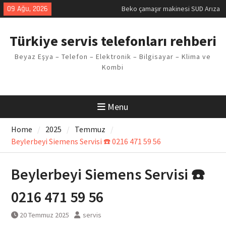
Skip
09 Ağu, 2026
Demirdöküm buzdolabı E1 Arıza
to
Kodu
content
Demirdöküm çamaşır makinesi E5
Türkiye servis telefonları rehberi
Arızası Çözümü
E02 Arıza Kodu Regal kombi
Beyaz Eşya – Telefon – Elektronik – Bilgisayar – Klima ve
Sorunu
Kombi
Viessmann kombi F3 Hatası
Çözüm Yöntemleri
Menu
Home
2025
Temmuz
Beylerbeyi Siemens Servisi ☎️ 0216 471 59 56
Beylerbeyi Siemens Servisi ☎️
0216 471 59 56
20 Temmuz 2025
servis