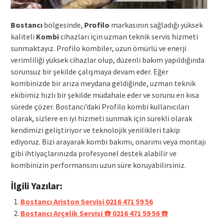
Bostancı
bölgesinde,
Profilo
markasının sağladığı yüksek
kaliteli
Kombi
cihazları için uzman teknik servis hizmeti
sunmaktayız. Profilo kombiler, uzun ömürlü ve enerji
verimliliği yüksek cihazlar olup, düzenli bakım yapıldığında
sorunsuz bir şekilde çalışmaya devam eder. Eğer
kombinizde bir arıza meydana geldiğinde, uzman teknik
ekibimiz hızlı bir şekilde müdahale eder ve sorunu en kısa
sürede çözer. Bostancı’daki Profilo kombi kullanıcıları
olarak, sizlere en iyi hizmeti sunmak için sürekli olarak
kendimizi geliştiriyor ve teknolojik yenilikleri takip
ediyoruz. Bizi arayarak kombi bakımı, onarımı veya montajı
gibi ihtiyaçlarınızda profesyonel destek alabilir ve
kombinizin performansını uzun süre koruyabilirsiniz.
İlgili Yazılar:
Bostancı Ariston Servisi 0216 471 59 56
Bostancı Arçelik Servisi ☎️ 0216 471 59 56 ☎️