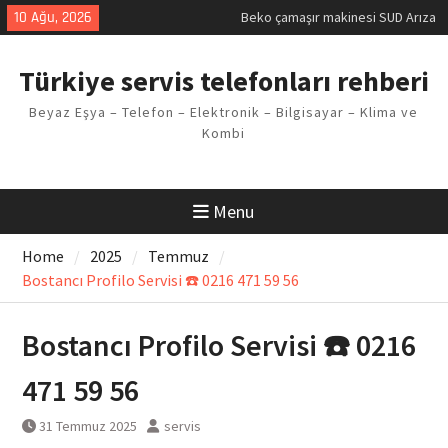
Kodu
Skip
10 Ağu, 2026
Demirdöküm buzdolabı E1 Arıza
to
Kodu
content
Demirdöküm çamaşır makinesi E5
Türkiye servis telefonları rehberi
Arızası Çözümü
E02 Arıza Kodu Regal kombi
Beyaz Eşya – Telefon – Elektronik – Bilgisayar – Klima ve
Sorunu
Kombi
Viessmann kombi F3 Hatası
Çözüm Yöntemleri
Menu
Home
2025
Temmuz
Bostancı Profilo Servisi ☎️ 0216 471 59 56
Bostancı Profilo Servisi ☎️ 0216
471 59 56
31 Temmuz 2025
servis