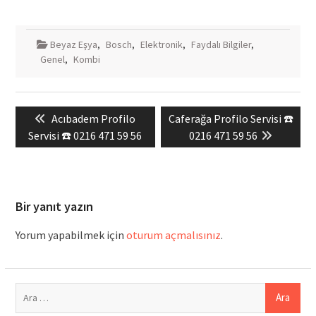
Beyaz Eşya
,
Bosch
,
Elektronik
,
Faydalı Bilgiler
,
Genel
,
Kombi
Yazı
Previous
Next
Acıbadem Profilo
Caferağa Profilo Servisi ☎️
gezinmesi
post:
post:
Servisi ☎️ 0216 471 59 56
0216 471 59 56
Bir yanıt yazın
Yorum yapabilmek için
oturum açmalısınız
.
Arama: