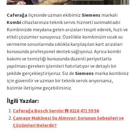
Caferağa
ilçesinde uzman ekibimiz
Siemens
markalı
Kombi
cihazlarınıza teknik servis hizmeti sunmaktadır.
Kombinizde meydana gelen arızaları tespit ederek, hızlı ve
etkili çözümler sunuyoruz. Özellikle kombinizin sıcak su
vermeme sorunlarında sıklıkla karşılaşılan kart arızaları
konusunda profesyonel destek sağlıyoruz. Ayrıca kombi
bakımı ve temizliği konusunda düzenli periyotlarla
yapılması gereken işlemleri hatırlatıyor ve detaylı bir
şekilde gerçekleştiriyoruz. Siz de
Siemens
marka kombiniz
için güvenilir ve uzman bir teknik servis arıyorsanız,
bizimle iletişime geçebilirsiniz.
İlgili Yazılar:
Caferağa Bosch Servisi ☎️ 0216 471 59 56
Çamaşır Makinesi Su Almıyor: Sorunun Sebepleri ve
Çözümleri Nelerdir?