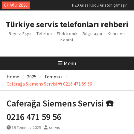
makinesi Sorunu
Skip
07 Ağu, 2026
LG kombi E2 Arızası Çözümü
to
Arçelik buzdolabı F5 Hatası
content
Çözüm Yöntemleri
Türkiye servis telefonları rehberi
Vaillant çamaşır makinesi E03
Arıza Kodu
Beyaz Eşya – Telefon – Elektronik – Bilgisayar – Klima ve
Ferroli klima E3 Arızası Çözümü
Kombi
Menu
Home
2025
Temmuz
Caferağa Siemens Servisi ☎️ 0216 471 59 56
Caferağa Siemens Servisi ☎️
0216 471 59 56
19 Temmuz 2025
servis