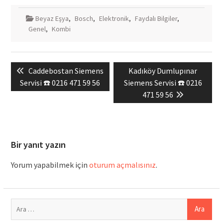
Beyaz Eşya
,
Bosch
,
Elektronik
,
Faydalı Bilgiler
,
Genel
,
Kombi
Yazı
Previous
Next
Caddebostan Siemens
Kadıköy Dumlupınar
gezinmesi
post:
post:
Servisi ☎️ 0216 471 59 56
Siemens Servisi ☎️ 0216
471 59 56
Bir yanıt yazın
Yorum yapabilmek için
oturum açmalısınız
.
Arama: