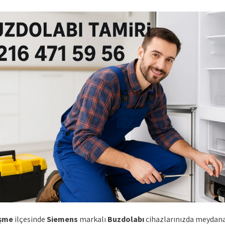
şme
ilçesinde
Siemens
markalı
Buzdolabı
cihazlarınızda meydan