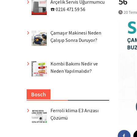
56
Arçelik Servis Uğurmumcu
☎️ 0216 471 59 56
20 Tem
Çamaşır Makinesi Neden
Çalışıp Sonra Duruyor?
Kombi Bakımı Nedir ve
Neden Yapılmalıdır?
Bosch
Ferroli klima E3 Arızası
Çözümü