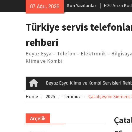
Skip
Son Yazılanlar
H20 Arıza Kod
07 Ağu, 2026
to
makinesi Sor
content
LG kombi E2 
Türkiye servis telefonla
Arçelik buzdo
Yöntemleri
rehberi
Vaillant çama
Kodu
Beyaz Eşya – Telefon – Elektronik – Bilgisaya
Ferroli klima
Klima ve Kombi
Beyaz Eşya Klima ve Kombi Servisleri Rehb
Home
Home
2025
Temmuz
Çatalçeşme Siemens Se
Çata
Arçelik