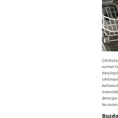
Çatalçeş
uzman te
karşılaşı
sıkılması
kullanıcı
önemlidi
deterjan
bu sorunl
Buzdo