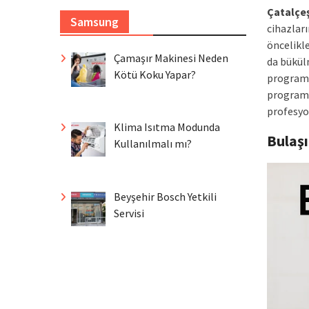
Çatalçe
Samsung
cihazları
öncelikl
Çamaşır Makinesi Neden
da bükül
Kötü Koku Yapar?
program 
programl
profesyo
Klima Isıtma Modunda
Bulaş
Kullanılmalı mı?
Beyşehir Bosch Yetkili
Servisi