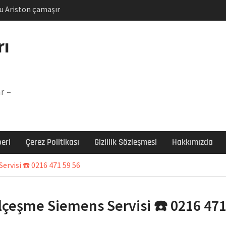
u Ariston çamaşır
unu
Arızası Çözümü
rı
labı F5 Hatası Çözüm
şır makinesi E03 Arıza
r –
 E3 Arızası Çözümü
eri
Çerez Politikası
Gizlilik Sözleşmesi
Hakkımızda
rvisi ☎️ 0216 471 59 56
lçeşme Siemens Servisi ☎️ 0216 471