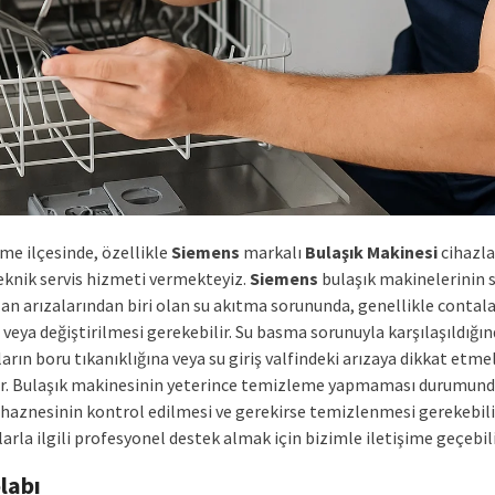
me ilçesinde, özellikle
Siemens
markalı
Bulaşık Makinesi
cihazlar
knik servis hizmeti vermekteyiz.
Siemens
bulaşık makinelerinin s
lan arızalarından biri olan su akıtma sorununda, genellikle contala
 veya değiştirilmesi gerekebilir. Su basma sorunuyla karşılaşıldığın
ların boru tıkanıklığına veya su giriş valfindeki arızaya dikkat etme
r. Bulaşık makinesinin yeterince temizleme yapmaması durumund
 haznesinin kontrol edilmesi ve gerekirse temizlenmesi gerekebil
arla ilgili profesyonel destek almak için bizimle iletişime geçebili
labı