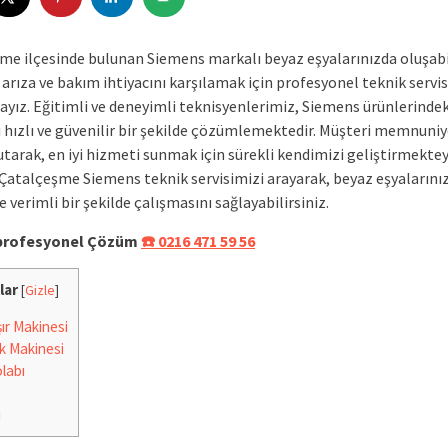
me ilçesinde bulunan Siemens markalı beyaz eşyalarınızda oluşab
 arıza ve bakım ihtiyacını karşılamak için profesyonel teknik servi
yız. Eğitimli ve deneyimli teknisyenlerimiz, Siemens ürünlerindek
ı hızlı ve güvenilir bir şekilde çözümlemektedir. Müşteri memnuniy
tarak, en iyi hizmeti sunmak için sürekli kendimizi geliştirmektey
 Çatalçeşme Siemens teknik servisimizi arayarak, beyaz eşyalarını
 verimli bir şekilde çalışmasını sağlayabilirsiniz.
e profesyonel Çözüm
☎️ 0216 471 59 56
lar
[
Gizle
]
r Makinesi
k Makinesi
labı
i