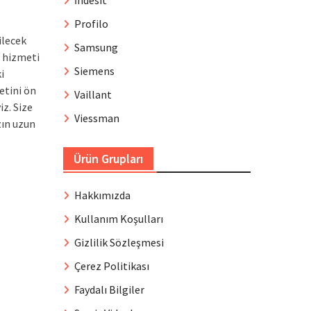
İndesit
Profilo
ilecek
Samsung
s hizmeti
Siemens
i
etini ön
Vaillant
iz. Size
Viessman
zın uzun
Ürün Grupları
Hakkımızda
Kullanım Koşulları
Gizlilik Sözleşmesi
Çerez Politikası
Faydalı Bilgiler