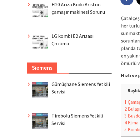
H20 Arıza Kodu Ariston
çamaşır makinesi Sorunu
Çatalçeş
her türlü
sunmakta
LG kombi E2 Arızası
sorunlar
Çözümü
planda tu
en yakın
ömürlü ve
Siemens
Hızlı v
Gümüşhane Siemens Yetkili
Başlık
Servisi
1
Çamaşı
2
Bulaşı
Tirebolu Siemens Yetkili
3
Buzdo
4
Klima
Servisi
5
Komb