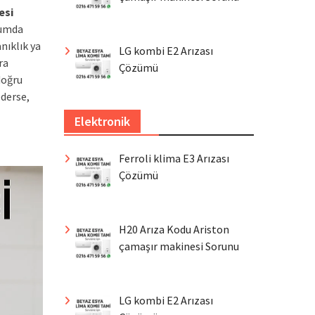
esi
urumda
nıklık ya
LG kombi E2 Arızası
ra
Çözümü
doğru
ederse,
Elektronik
Ferroli klima E3 Arızası
Çözümü
H20 Arıza Kodu Ariston
çamaşır makinesi Sorunu
LG kombi E2 Arızası