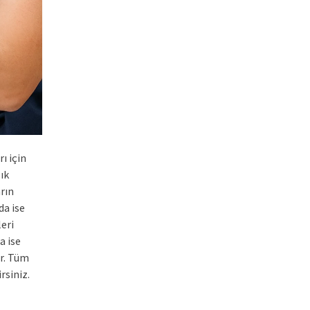
ı için
ık
rın
da ise
leri
a ise
ir. Tüm
rsiniz.