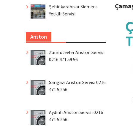
Çamaş
Şebinkarahisar Siemens
Yetkili Servisi
Ariston
Zümrütevler Ariston Servisi
0216 471 59 56
Sarıgazi Ariston Servisi 0216
471 59 56
Aydınlı Ariston Servisi 0216
471 59 56