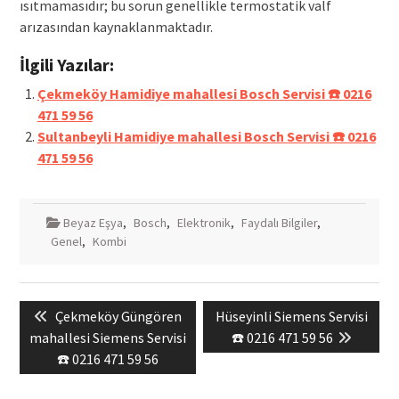
ısıtmamasıdır; bu sorun genellikle termostatik valf
arızasından kaynaklanmaktadır.
İlgili Yazılar:
Çekmeköy Hamidiye mahallesi Bosch Servisi ☎️ 0216
471 59 56
Sultanbeyli Hamidiye mahallesi Bosch Servisi ☎️ 0216
471 59 56
Beyaz Eşya
,
Bosch
,
Elektronik
,
Faydalı Bilgiler
,
Genel
,
Kombi
Yazı
Previous
Next
Çekmeköy Güngören
Hüseyinli Siemens Servisi
gezinmesi
post:
post:
mahallesi Siemens Servisi
☎️ 0216 471 59 56
☎️ 0216 471 59 56