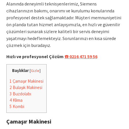
Alanında deneyimli teknisyenlerimiz, Siemens
cihazlarınızın bakımı, onarımı ve kurulumu konularında
profesyonel destek sağlamaktadır. Müşteri memnuniyetini
ön planda tutan hizmet anlayışımızla, en hızlı ve güvenilir
çözümleri sunarak sizlere kaliteli bir servis deneyimi
yaşatmayı hedeflemekteyiz. Sorunlarınızı en kısa sürede
çözmek için buradayız.
Hızlı ve profesyonel Çözüm
☎️ 0216 471 59 56
Başlıklar
[
Gizle
]
1
Çamaşır Makinesi
2
Bulaşık Makinesi
3
Buzdolabı
4
Klima
5
Kombi
Çamaşır Makinesi