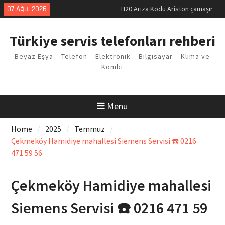
Skip
07 Ağu, 2026
LG kombi E2 Arızası Çözümü
to
Arçelik buzdolabı F5 Hatası
content
Çözüm Yöntemleri
Türkiye servis telefonları rehberi
Vaillant çamaşır makinesi E03
Arıza Kodu
Beyaz Eşya – Telefon – Elektronik – Bilgisayar – Klima ve
Ferroli klima E3 Arızası Çözümü
Kombi
Menu
Home
2025
Temmuz
Çekmeköy Hamidiye mahallesi Siemens Servisi ☎️ 0216
471 59 56
Çekmeköy Hamidiye mahallesi
Siemens Servisi ☎️ 0216 471 59