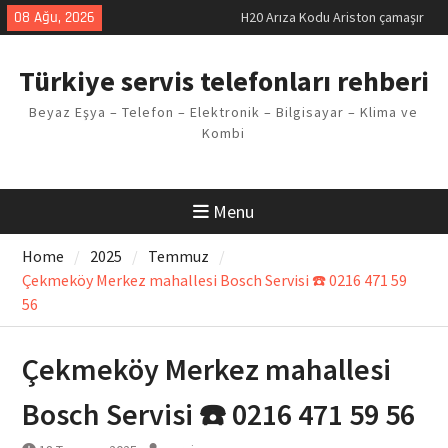
makinesi Sorunu
Skip
08 Ağu, 2026
LG kombi E2 Arızası Çözümü
to
Arçelik buzdolabı F5 Hatası
content
Çözüm Yöntemleri
Türkiye servis telefonları rehberi
Vaillant çamaşır makinesi E03
Arıza Kodu
Beyaz Eşya – Telefon – Elektronik – Bilgisayar – Klima ve
Ferroli klima E3 Arızası Çözümü
Kombi
Menu
Home
2025
Temmuz
Çekmeköy Merkez mahallesi Bosch Servisi ☎️ 0216 471 59
56
Çekmeköy Merkez mahallesi
Bosch Servisi ☎️ 0216 471 59 56