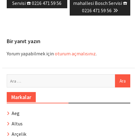
post:
post:
Servisi ☎️ 0216 471 59 56
mahallesi Bosch Servisi ☎️
0216 471 59 56
Bir yanıt yazın
Yorum yapabilmek için
oturum açmalısınız
.
Arama:
Markalar
Aeg
Altus
Arçelik