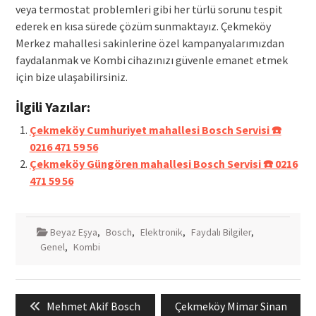
veya termostat problemleri gibi her türlü sorunu tespit
ederek en kısa sürede çözüm sunmaktayız. Çekmeköy
Merkez mahallesi sakinlerine özel kampanyalarımızdan
faydalanmak ve Kombi cihazınızı güvenle emanet etmek
için bize ulaşabilirsiniz.
İlgili Yazılar:
Çekmeköy Cumhuriyet mahallesi Bosch Servisi ☎️
0216 471 59 56
Çekmeköy Güngören mahallesi Bosch Servisi ☎️ 0216
471 59 56
Beyaz Eşya
,
Bosch
,
Elektronik
,
Faydalı Bilgiler
,
Genel
,
Kombi
Yazı
Previous
Next
Mehmet Akif Bosch
Çekmeköy Mimar Sinan
gezinmesi