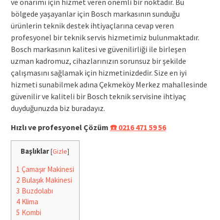
ve onarımı için hizmet veren önemli bir noktadır. Bu
bölgede yaşayanlar için Bosch markasının sunduğu
ürünlerin teknik destek ihtiyaçlarına cevap veren
profesyonel bir teknik servis hizmetimiz bulunmaktadır.
Bosch markasının kalitesi ve güvenilirliği ile birleşen
uzman kadromuz, cihazlarınızın sorunsuz bir şekilde
çalışmasını sağlamak için hizmetinizdedir. Size en iyi
hizmeti sunabilmek adına Çekmeköy Merkez mahallesinde
güvenilir ve kaliteli bir Bosch teknik servisine ihtiyaç
duyduğunuzda biz buradayız.
Hızlı ve profesyonel Çözüm
☎️ 0216 471 59 56
Başlıklar
[
Gizle
]
1
Çamaşır Makinesi
2
Bulaşık Makinesi
3
Buzdolabı
4
Klima
5
Kombi