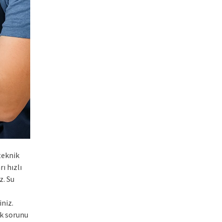
teknik
ı hızlı
z. Su
iniz.
ik sorunu