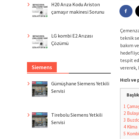
H20 Arıza Kodu Ariston
çamaşır makinesi Sorunu
Çemenzar
LG kombi E2 Arızası
teknik se
Çözümü
bakım ve
hedefliyo
tespit e
Siemens
vererek,
Hızlı v
Gümüşhane Siemens Yetkili
Servisi
Başlık
1
Çamaşı
2
Bulaşı
Tirebolu Siemens Yetkili
3
Buzdo
Servisi
4
Klima
5
Komb