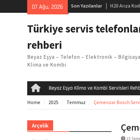
Skip
Son Yazılanlar
H20 Arıza Kod
07 Ağu, 2026
to
makinesi Sor
content
LG kombi E2 
Türkiye servis telefonla
Arçelik buzdo
Yöntemleri
rehberi
Vaillant çama
Kodu
Beyaz Eşya – Telefon – Elektronik – Bilgisaya
Ferroli klima
Klima ve Kombi
Beyaz Eşya Klima ve Kombi Servisleri Rehb
Home
Home
2025
Temmuz
Çemenzar Bosch Servis
Çeme
Arçelik
15 Tem