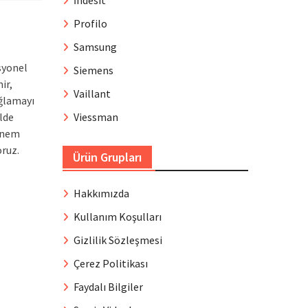
İndesit
Profilo
Samsung
syonel
Siemens
ir,
Vaillant
ğlamayı
ilde
Viessman
 önem
oruz.
Ürün Grupları
Hakkımızda
Kullanım Koşulları
Gizlilik Sözleşmesi
Çerez Politikası
Faydalı Bilgiler