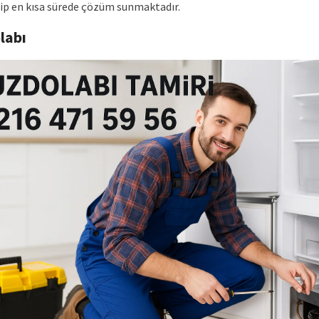
dip en kısa sürede çözüm sunmaktadır.
labı