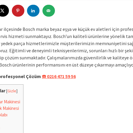
 ilçesinde Bosch marka beyaz eşya ve küçük ev aletleri için profe
rvis hizmeti sunmaktayız. Bosch’un kaliteli ürünlerine yönelik tam
 yedek parça hizmetlerimizle müşterilerimizin memnuniyetini sa
ruz. Eğitimli ve deneyimli teknisyenlerimiz, sorunları hızlı bir şek
dip çözüm sunmaktadır. Çalışmalarımızda güvenilirlik ve kaliteye
 Bosch ürünlerinin performansını en üst düzeye çıkarmayı amaçlıy
e profesyonel Çözüm
☎️ 0216 471 59 56
lar
[
Gizle
]
r Makinesi
k Makinesi
labı
i