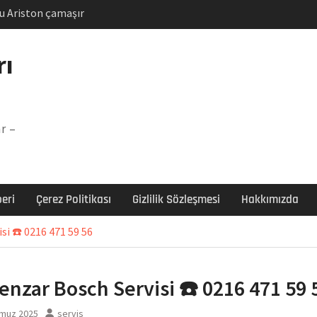
u Ariston çamaşır
unu
Arızası Çözümü
rı
labı F5 Hatası Çözüm
şır makinesi E03 Arıza
r –
 E3 Arızası Çözümü
eri
Çerez Politikası
Gizlilik Sözleşmesi
Hakkımızda
i ☎️ 0216 471 59 56
nzar Bosch Servisi ☎️ 0216 471 59 
muz 2025
servis