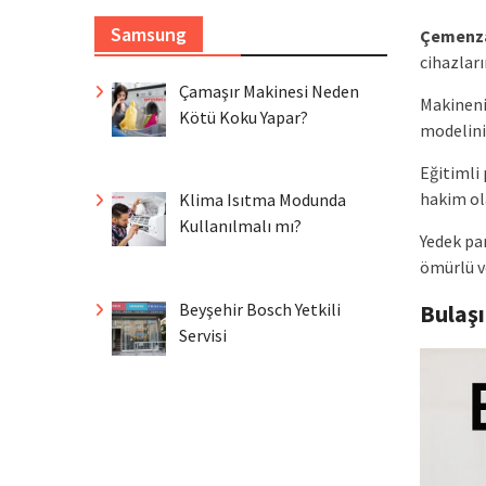
Samsung
Çemenz
cihazlar
Çamaşır Makinesi Neden
Makineni
Kötü Koku Yapar?
modelini 
Eğitimli
hakim ola
Klima Isıtma Modunda
Kullanılmalı mı?
Yedek pa
ömürlü ve
Bulaş
Beyşehir Bosch Yetkili
Servisi