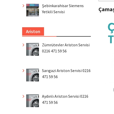
Şebinkarahisar Siemens
Çamaş
Yetkili Servisi
Ariston
Zümrütevler Ariston Servisi
0216 471 59 56
Sarıgazi Ariston Servisi 0216
471 59 56
Aydınlı Ariston Servisi 0216
471 59 56