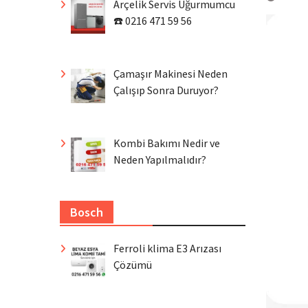
Arçelik Servis Uğurmumcu
☎️ 0216 471 59 56
Çamaşır Makinesi Neden
Çalışıp Sonra Duruyor?
Kombi Bakımı Nedir ve
Neden Yapılmalıdır?
Bosch
Ferroli klima E3 Arızası
Çözümü