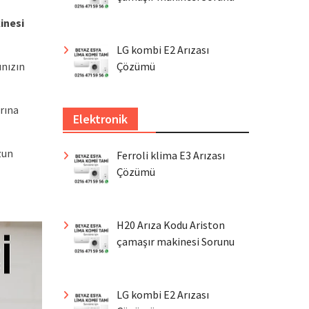
inesi
LG kombi E2 Arızası
Çözümü
ınızın
rına
Elektronik
zun
Ferroli klima E3 Arızası
Çözümü
H20 Arıza Kodu Ariston
çamaşır makinesi Sorunu
LG kombi E2 Arızası