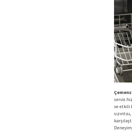
Çemenz
servis h
ve etkili
sızıntısı
karşılaşt
Deneyiml