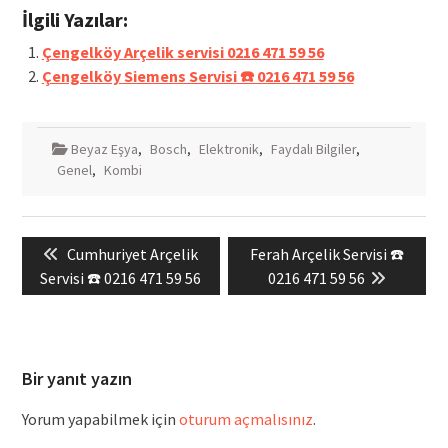
İlgili Yazılar:
Çengelköy Arçelik servisi 0216 471 59 56
Çengelköy Siemens Servisi ☎️ 0216 471 59 56
Beyaz Eşya
,
Bosch
,
Elektronik
,
Faydalı Bilgiler
,
Genel
,
Kombi
Yazı
Previous
Next
Cumhuriyet Arçelik
Ferah Arçelik Servisi ☎️
gezinmesi
post:
post:
Servisi ☎️ 0216 471 59 56
0216 471 59 56
Bir yanıt yazın
Yorum yapabilmek için
oturum açmalısınız
.