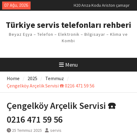
makinesi Sorunu
Skip
07 Ağu, 2026
LG kombi E2 Arızası Çözümü
to
Arçelik buzdolabı F5 Hatası
content
Çözüm Yöntemleri
Türkiye servis telefonları rehberi
Vaillant çamaşır makinesi E03
Arıza Kodu
Beyaz Eşya – Telefon – Elektronik – Bilgisayar – Klima ve
Ferroli klima E3 Arızası Çözümü
Kombi
Menu
Home
2025
Temmuz
Çengelköy Arçelik Servisi ☎️ 0216 471 59 56
Çengelköy Arçelik Servisi ☎️
0216 471 59 56
25 Temmuz 2025
servis