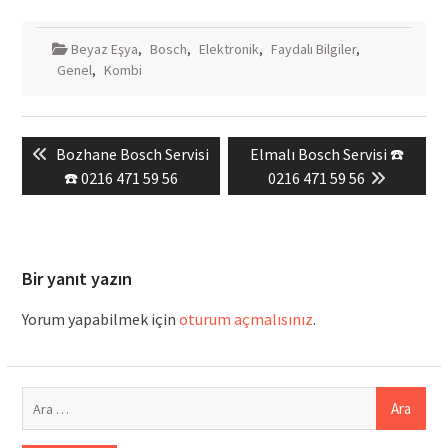
Beyaz Eşya
,
Bosch
,
Elektronik
,
Faydalı Bilgiler
,
Genel
,
Kombi
Yazı
Previous
Next
Bozhane Bosch Servisi
Elmalı Bosch Servisi ☎️
gezinmesi
post:
post:
☎️ 0216 471 59 56
0216 471 59 56
Bir yanıt yazın
Yorum yapabilmek için
oturum açmalısınız
.
Arama: