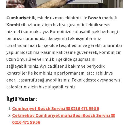
Cumhuriyet
ilçesinde uzman ekibimiz ile
Bosch
markalı
Kombi
cihazlarınız için hızlı ve güvenilir teknik servis
hizmeti sunmaktayız. Kombinizde oluşabilecek herhangi
bir arıza durumunda, deneyimli teknisyenlerimiz
tarafından hızlı bir şekilde tespit edilir ve gerekli onarımlar
yapılır. Bosch markasının kalitesine güvenerek, kombinizin
uzun ömürlü ve verimli bir şekilde çalışmasını
sağlayabilirsiniz. Ayrıca düzenli bakım ve periyodik
kontroller ile kombinizin performansını arttırabilir ve
enerji tasarrufu sağlayabilirsiniz. Teknik destek veya servis
talepleriniz için bize ulaşabilirsiniz.
İlgili Yazılar:
Cumhuriyet Bosch Servisi ☎️ 0216 471 59 56
Çekmeköy Cumhuriyet mahallesi Bosch Servisi ☎️
0216 471 59 56