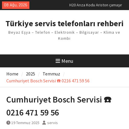
makinesi Sorunu
Skip
08 Ağu, 2026
LG kombi E2 Arızası Çözümü
to
Arçelik buzdolabı F5 Hatası
content
Çözüm Yöntemleri
Türkiye servis telefonları rehberi
Vaillant çamaşır makinesi E03
Arıza Kodu
Beyaz Eşya – Telefon – Elektronik – Bilgisayar – Klima ve
Ferroli klima E3 Arızası Çözümü
Kombi
Menu
Home
2025
Temmuz
Cumhuriyet Bosch Servisi ☎️ 0216 471 59 56
Cumhuriyet Bosch Servisi ☎️
0216 471 59 56
19 Temmuz 2025
servis