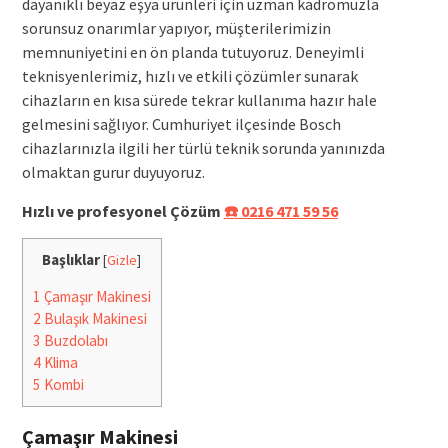
dayanıklı beyaz eşya ürünleri için uzman kadromuzla
sorunsuz onarımlar yapıyor, müşterilerimizin
memnuniyetini en ön planda tutuyoruz. Deneyimli
teknisyenlerimiz, hızlı ve etkili çözümler sunarak
cihazların en kısa sürede tekrar kullanıma hazır hale
gelmesini sağlıyor. Cumhuriyet ilçesinde Bosch
cihazlarınızla ilgili her türlü teknik sorunda yanınızda
olmaktan gurur duyuyoruz.
Hızlı ve profesyonel Çözüm
☎️ 0216 471 59 56
Başlıklar
[
Gizle
]
1
Çamaşır Makinesi
2
Bulaşık Makinesi
3
Buzdolabı
4
Klima
5
Kombi
Çamaşır Makinesi