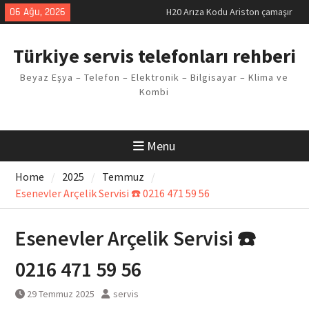
Skip
06 Ağu, 2026
makinesi Sorunu
to
LG kombi E2 Arızası Çözümü
content
Arçelik buzdolabı F5 Hatası
Türkiye servis telefonları rehberi
Çözüm Yöntemleri
Vaillant çamaşır makinesi E03
Beyaz Eşya – Telefon – Elektronik – Bilgisayar – Klima ve
Arıza Kodu
Kombi
Ferroli klima E3 Arızası Çözümü
Menu
Home
2025
Temmuz
Esenevler Arçelik Servisi ☎️ 0216 471 59 56
Esenevler Arçelik Servisi ☎️
0216 471 59 56
29 Temmuz 2025
servis