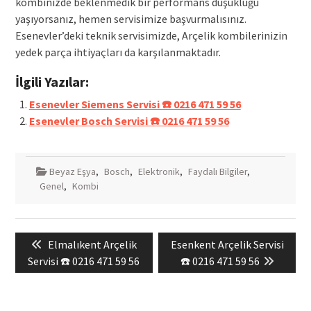
kombinizde beklenmedik bir performans düşüklüğü
yaşıyorsanız, hemen servisimize başvurmalısınız.
Esenevler’deki teknik servisimizde, Arçelik kombilerinizin
yedek parça ihtiyaçları da karşılanmaktadır.
İlgili Yazılar:
Esenevler Siemens Servisi ☎️ 0216 471 59 56
Esenevler Bosch Servisi ☎️ 0216 471 59 56
Beyaz Eşya
,
Bosch
,
Elektronik
,
Faydalı Bilgiler
,
Genel
,
Kombi
Yazı
Previous
Next
Elmalıkent Arçelik
Esenkent Arçelik Servisi
gezinmesi
post:
post:
Servisi ☎️ 0216 471 59 56
☎️ 0216 471 59 56