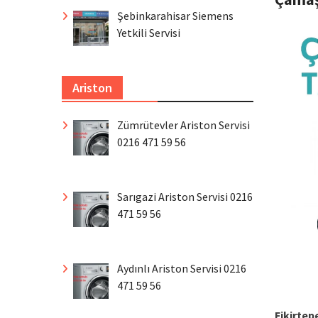
Şebinkarahisar Siemens
Yetkili Servisi
Ariston
Zümrütevler Ariston Servisi
0216 471 59 56
Sarıgazi Ariston Servisi 0216
471 59 56
Aydınlı Ariston Servisi 0216
471 59 56
Fikirtep