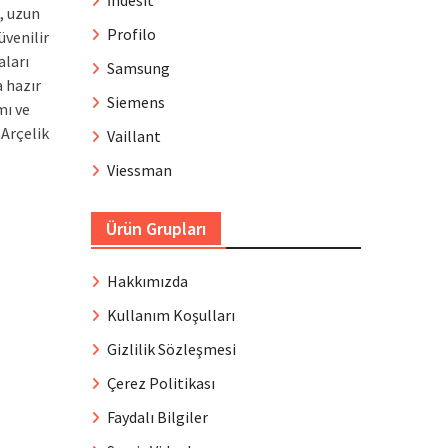
İndesit
, uzun
Profilo
üvenilir
aları
Samsung
a hazır
Siemens
mı ve
 Arçelik
Vaillant
Viessman
Ürün Grupları
Hakkımızda
Kullanım Koşulları
Gizlilik Sözleşmesi
Çerez Politikası
Faydalı Bilgiler