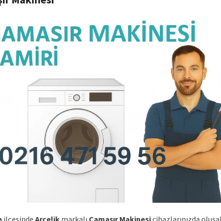
e
ilçesinde
Arçelik
markalı
Çamaşır Makinesi
cihazlarınızda oluşa