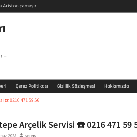
u Ariston çamaşır
unu
Arızası Çözümü
rı
labı F5 Hatası Çözüm
şır makinesi E03 Arıza
r –
 E3 Arızası Çözümü
eri
Çerez Politikası
Gizlilik Sözleşmesi
Hakkımızda
isi ☎️ 0216 471 59 56
rtepe Arçelik Servisi ☎️ 0216 471 59 
muz 2025
servis