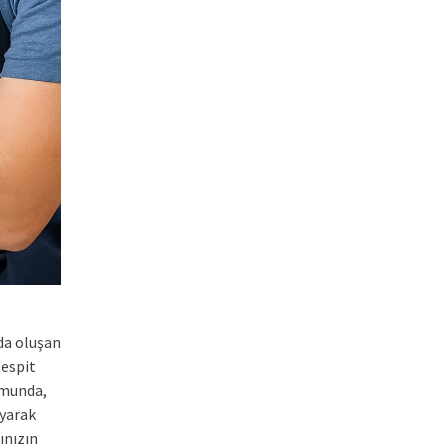
zda oluşan
tespit
umunda,
ayarak
ınızın