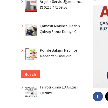
Arçelik Servis Uğurmumcu
☎️ 0216 471 59 56
Çamaşır Makinesi Neden
Çalışıp Sonra Duruyor?
Kombi Bakımı Nedir ve
Neden Yapılmalıdır?
Bosch
Ferroli klima E3 Arızası
Çözümü