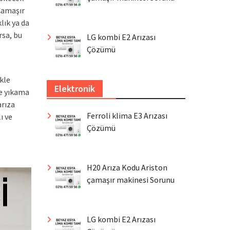
 Çamaşır
lık ya da
rsa, bu
LG kombi E2 Arızası
Çözümü
kle
Elektronik
ne yıkama
arıza
Ferroli klima E3 Arızası
ı ve
Çözümü
H20 Arıza Kodu Ariston
çamaşır makinesi Sorunu
LG kombi E2 Arızası