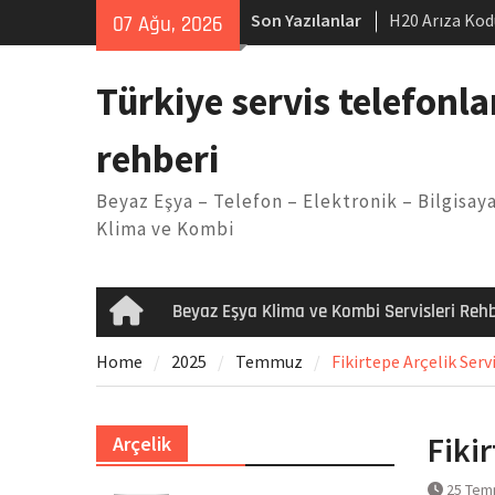
Skip
Son Yazılanlar
H20 Arıza Kod
07 Ağu, 2026
to
makinesi Sor
content
LG kombi E2 
Türkiye servis telefonla
Arçelik buzdo
Yöntemleri
rehberi
Vaillant çama
Kodu
Beyaz Eşya – Telefon – Elektronik – Bilgisaya
Ferroli klima
Klima ve Kombi
Beyaz Eşya Klima ve Kombi Servisleri Rehb
Home
Home
2025
Temmuz
Fikirtepe Arçelik Serv
Fiki
Arçelik
25 Tem