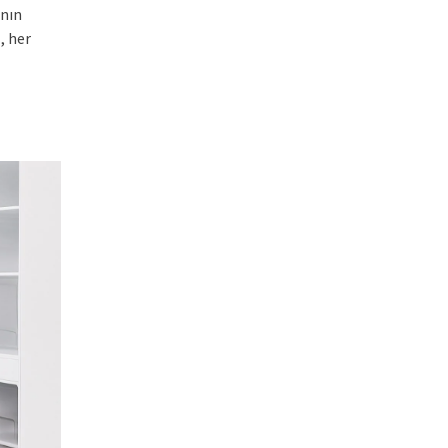
ının
, her