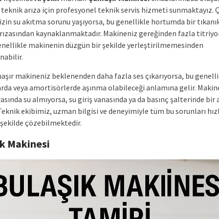
ü teknik arıza için profesyonel teknik servis hizmeti sunmaktayız.
zin su akıtma sorunu yaşıyorsa, bu genellikle hortumda bir tıkanık
ızasından kaynaklanmaktadır. Makineniz gereğinden fazla titriyo
nellikle makinenin düzgün bir şekilde yerleştirilmemesinden
nabilir.
aşır makineniz beklenenden daha fazla ses çıkarıyorsa, bu genelli
rda veya amortisörlerde aşınma olabileceği anlamına gelir. Maki
rasında su almıyorsa, su giriş vanasında ya da basınç şalterinde bir 
 Teknik ekibimiz, uzman bilgisi ve deneyimiyle tüm bu sorunları hızl
r şekilde çözebilmektedir.
ık Makinesi