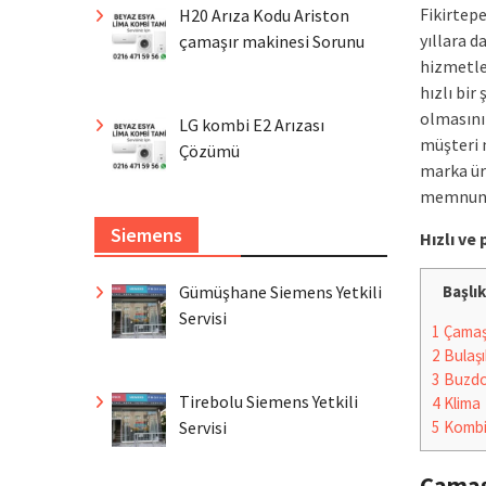
Fikirtep
H20 Arıza Kodu Ariston
yıllara d
çamaşır makinesi Sorunu
hizmetle
hızlı bir
olmasını 
LG kombi E2 Arızası
müşteri 
Çözümü
marka ür
memnuniy
Siemens
Hızlı v
Gümüşhane Siemens Yetkili
Başlık
Servisi
1
Çamaşı
2
Bulaşı
3
Buzdo
Tirebolu Siemens Yetkili
4
Klima
Servisi
5
Komb
Çamaş