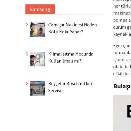
her türl
Samsung
makineni
pompa ar
Çamaşır Makinesi Neden
durum ge
Kötü Koku Yapar?
kaynakla
Eğer çam
rulmanla
Klima Isıtma Modunda
işlemi sı
Kullanılmalı mı?
olabilir.
etkili bi
Beyşehir Bosch Yetkili
Bulaş
Servisi