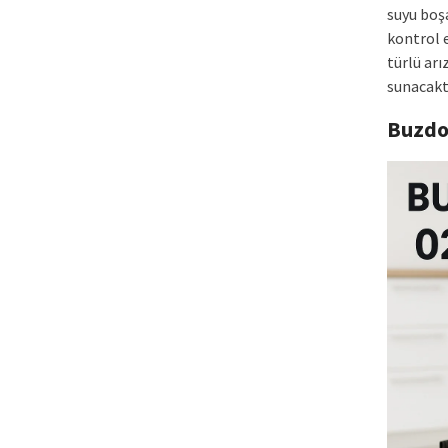
suyu boş
kontrol e
türlü ar
sunacaktı
Buzdo