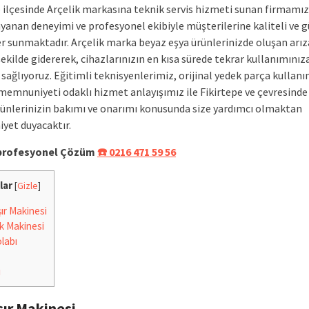
e ilçesinde Arçelik markasına teknik servis hizmeti sunan firmamız
ayanan deneyimi ve profesyonel ekibiyle müşterilerine kaliteli ve g
r sunmaktadır. Arçelik marka beyaz eşya ürünlerinizde oluşan arız
 şekilde gidererek, cihazlarınızın en kısa sürede tekrar kullanımınız
sağlıyoruz. Eğitimli teknisyenlerimiz, orijinal yedek parça kullanı
memnuniyeti odaklı hizmet anlayışımız ile Fikirtepe ve çevresinde
ünlerinizin bakımı ve onarımı konusunda size yardımcı olmaktan
et duyacaktır.
e profesyonel Çözüm
☎️ 0216 471 59 56
lar
[
Gizle
]
r Makinesi
k Makinesi
labı
i
ır Makinesi