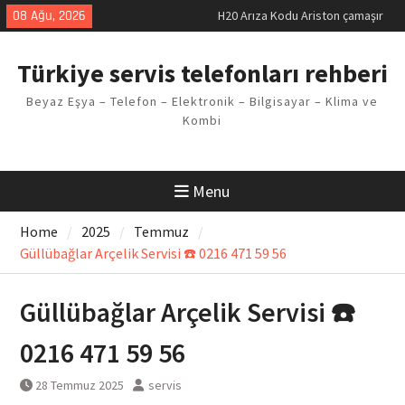
H20 Arıza Kodu Ariston çamaşır
Skip
08 Ağu, 2026
makinesi Sorunu
to
LG kombi E2 Arızası Çözümü
content
Arçelik buzdolabı F5 Hatası
Türkiye servis telefonları rehberi
Çözüm Yöntemleri
Vaillant çamaşır makinesi E03
Beyaz Eşya – Telefon – Elektronik – Bilgisayar – Klima ve
Arıza Kodu
Kombi
Ferroli klima E3 Arızası Çözümü
Menu
Home
2025
Temmuz
Güllübağlar Arçelik Servisi ☎️ 0216 471 59 56
Güllübağlar Arçelik Servisi ☎️
0216 471 59 56
28 Temmuz 2025
servis