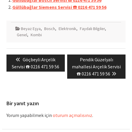
Güllübağlar Siemens Servisi ☎️ 0216 471 59 56
Beyaz Eşya
,
Bosch
,
Elektronik
,
Faydalı Bilgiler
,
Genel
,
Kombi
Yazı
Previous
Next
Göçbeyli Arçelik
Pendik Güzelyalı
gezinmesi
post:
post:
Servisi ☎️ 0216 471 59 56
mahallesi Arçelik Servisi
☎️ 0216 471 59 56
Bir yanıt yazın
Yorum yapabilmek için
oturum açmalısınız
.