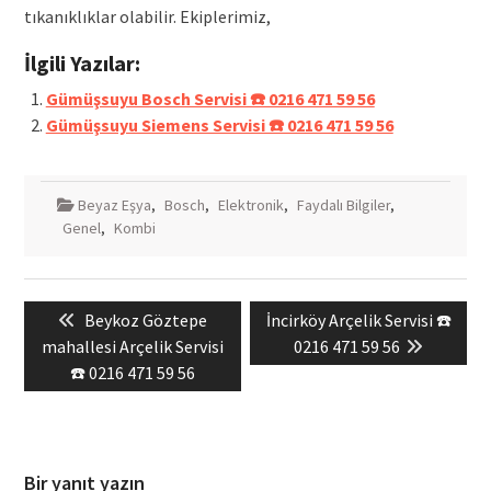
tıkanıklıklar olabilir. Ekiplerimiz,
İlgili Yazılar:
Gümüşsuyu Bosch Servisi ☎️ 0216 471 59 56
Gümüşsuyu Siemens Servisi ☎️ 0216 471 59 56
Beyaz Eşya
,
Bosch
,
Elektronik
,
Faydalı Bilgiler
,
Genel
,
Kombi
Yazı
Previous
Next
Beykoz Göztepe
İncirköy Arçelik Servisi ☎️
gezinmesi
post:
post:
mahallesi Arçelik Servisi
0216 471 59 56
☎️ 0216 471 59 56
Bir yanıt yazın