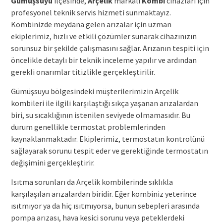
Gümüşsuyu
ilçesinde,
Arçelik
markalı
Kombi
cihazları için
profesyonel teknik servis hizmeti sunmaktayız.
Kombinizde meydana gelen arızalar için uzman
ekiplerimiz, hızlı ve etkili çözümler sunarak cihazınızın
sorunsuz bir şekilde çalışmasını sağlar. Arızanın tespiti için
öncelikle detaylı bir teknik inceleme yapılır ve ardından
gerekli onarımlar titizlikle gerçekleştirilir.
Gümüşsuyu bölgesindeki müşterilerimizin Arçelik
kombileri ile ilgili karşılaştığı sıkça yaşanan arızalardan
biri, su sıcaklığının istenilen seviyede olmamasıdır. Bu
durum genellikle termostat problemlerinden
kaynaklanmaktadır. Ekiplerimiz, termostatın kontrolünü
sağlayarak sorunu tespit eder ve gerektiğinde termostatın
değişimini gerçekleştirir.
Isıtma sorunları da Arçelik kombilerinde sıklıkla
karşılaşılan arızalardan biridir. Eğer kombiniz yeterince
ısıtmıyor ya da hiç ısıtmıyorsa, bunun sebepleri arasında
pompa arızası, hava kesici sorunu veya peteklerdeki