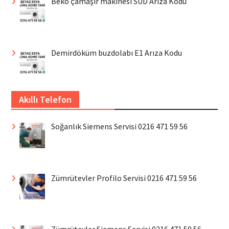
Beko çamaşır makinesi SUD Arıza Kodu
Demirdöküm buzdolabı E1 Arıza Kodu
Akıllı Telefon
Soğanlık Siemens Servisi 0216 471 59 56
Zümrütevler Profilo Servisi 0216 471 59 56