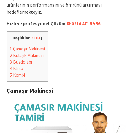
ürünlerinin performansını ve ömrünü artırmayı
hedeflemekteyiz.
Hızlı ve profesyonel Çözüm
☎️ 0216 471 59 56
Başlıklar
[
Gizle
]
1
Çamaşır Makinesi
2
Bulaşık Makinesi
3
Buzdolabı
4
Klima
5
Kombi
Çamaşır Makinesi