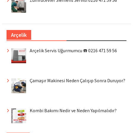
Zümrütevler Siemens Servisi 0216 471 59 56
Arçelik
Arçelik Servis Uğurmumcu ☎️ 0216 471 59 56
Çamaşır Makinesi Neden Çalışıp Sonra Duruyor?
Kombi Bakımı Nedir ve Neden Yapılmalıdır?