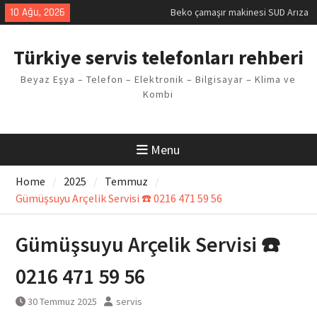
Skip
10 Ağu, 2026
Demirdöküm buzdolabı E1 Arıza
to
Kodu
content
Demirdöküm çamaşır makinesi E5
Türkiye servis telefonları rehberi
Arızası Çözümü
E02 Arıza Kodu Regal kombi
Beyaz Eşya – Telefon – Elektronik – Bilgisayar – Klima ve
Sorunu
Kombi
Viessmann kombi F3 Hatası
Çözüm Yöntemleri
Menu
Home
2025
Temmuz
Gümüşsuyu Arçelik Servisi ☎️ 0216 471 59 56
Gümüşsuyu Arçelik Servisi ☎️
0216 471 59 56
30 Temmuz 2025
servis