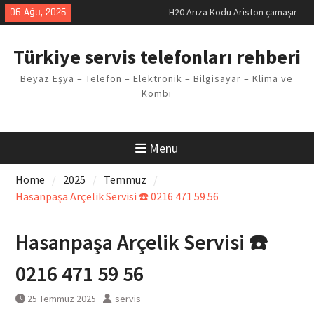
Skip
06 Ağu, 2026
LG kombi E2 Arızası Çözümü
to
Arçelik buzdolabı F5 Hatası
content
Çözüm Yöntemleri
Türkiye servis telefonları rehberi
Vaillant çamaşır makinesi E03
Arıza Kodu
Beyaz Eşya – Telefon – Elektronik – Bilgisayar – Klima ve
Ferroli klima E3 Arızası Çözümü
Kombi
Menu
Home
2025
Temmuz
Hasanpaşa Arçelik Servisi ☎️ 0216 471 59 56
Hasanpaşa Arçelik Servisi ☎️
0216 471 59 56
25 Temmuz 2025
servis