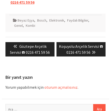
0216 471 59 56
Beyaz Eşya
,
Bosch
,
Elektronik
,
Faydalı Bilgiler
,
Genel
,
Kombi
Yazı
Previous
Next
Göztepe Arçelik
Koşuyolu Arçelik Servisi ☎️
gezinmesi
post:
post:
Servisi ☎️ 0216 471 59 56
0216 471 59 56
Bir yanıt yazın
Yorum yapabilmek için
oturum açmalısınız
.
Arama: