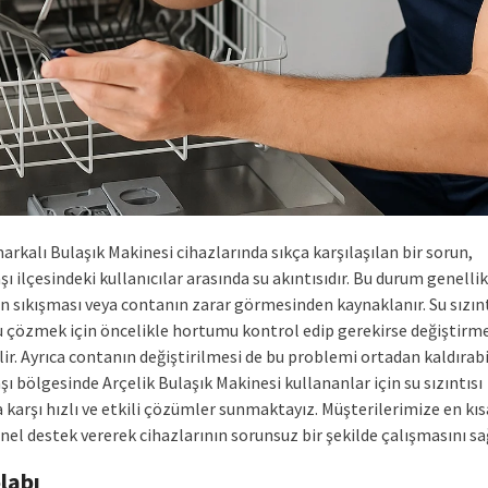
arkalı Bulaşık Makinesi cihazlarında sıkça karşılaşılan bir sorun,
 ilçesindeki kullanıcılar arasında su akıntısıdır. Bu durum genellik
 sıkışması veya contanın zarar görmesinden kaynaklanır. Su sızınt
 çözmek için öncelikle hortumu kontrol edip gerekirse değiştirm
ir. Ayrıca contanın değiştirilmesi de bu problemi ortadan kaldırabil
 bölgesinde Arçelik Bulaşık Makinesi kullananlar için su sızıntısı
 karşı hızlı ve etkili çözümler sunmaktayız. Müşterilerimize en kıs
el destek vererek cihazlarının sorunsuz bir şekilde çalışmasını sa
labı