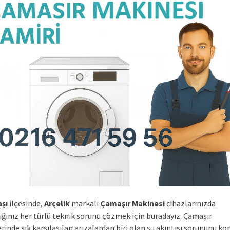
şı
ilçesinde,
Arçelik
markalı
Çamaşır Makinesi
cihazlarınızda
ığınız her türlü teknik sorunu çözmek için buradayız. Çamaşır
inde sık karşılaşılan arızalardan biri olan su akıntısı sorununu ko