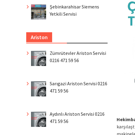
Şebinkarahisar Siemens
Yetkili Servisi
Ariston
Zümrütevler Ariston Servisi
0216 471 59 56
Sarıgazi Ariston Servisi 0216
471 59 56
Aydınlı Ariston Servisi 0216
Hekimba
471 59 56
karşılaşt
makineler