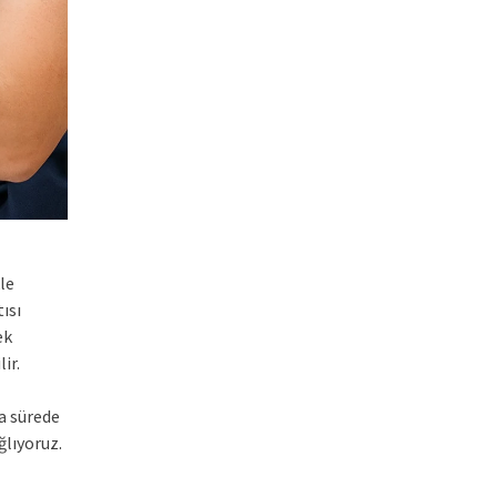
le
ısı
ek
ir.
a sürede
ğlıyoruz.