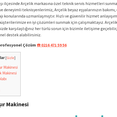
ı ilçesinde Arçelik markasına özel teknik servis hizmetleri sunma
ve deneyimli teknisyenlerimiz, Arçelik beyaz eşyalarınızın bakımı,
ı konularında uzmanlaşmıştır. Hızlı ve güvenilir hizmet anlayışımı
müşterilerimize en iyi çözümleri sunmak için çalışmaktayız. Arçeli
izde karşılaştığınız her türlü sorun için bizimle iletişime geçebilir
el destek alabilirsiniz.
e profesyonel Çözüm
☎️ 0216 471 59 56
lar
[
Gizle
]
r Makinesi
k Makinesi
labı
i
ır Makinesi