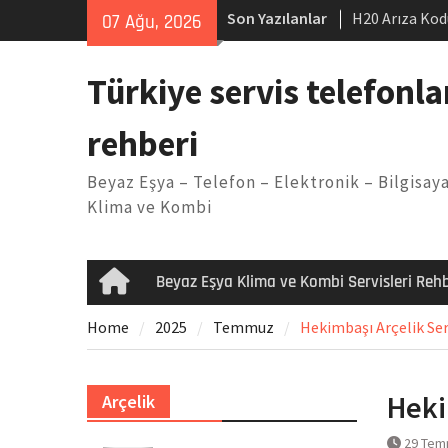
Skip
Son Yazılanlar
H20 Arıza Kod
07 Ağu, 2026
to
makinesi Sor
content
LG kombi E2 
Türkiye servis telefonla
Arçelik buzdo
Yöntemleri
rehberi
Vaillant çama
Kodu
Beyaz Eşya – Telefon – Elektronik – Bilgisaya
Ferroli klima
Klima ve Kombi
Beyaz Eşya Klima ve Kombi Servisleri Rehb
Home
Home
2025
Temmuz
Hekimbaşı Arçelik Serv
Heki
Arçelik
29 Tem