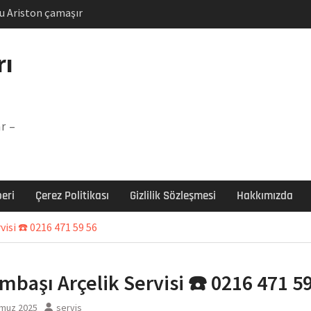
u Ariston çamaşır
unu
Arızası Çözümü
rı
labı F5 Hatası Çözüm
şır makinesi E03 Arıza
r –
 E3 Arızası Çözümü
eri
Çerez Politikası
Gizlilik Sözleşmesi
Hakkımızda
isi ☎️ 0216 471 59 56
mbaşı Arçelik Servisi ☎️ 0216 471 5
muz 2025
servis