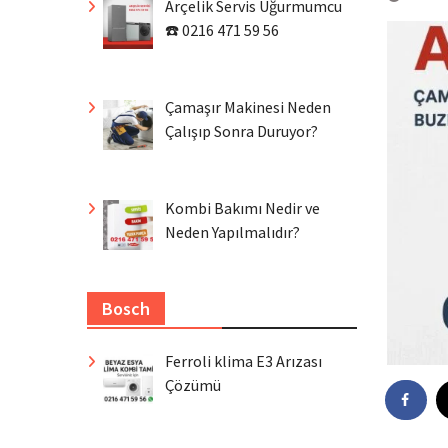
Arçelik Servis Uğurmumcu
☎️ 0216 471 59 56
Çamaşır Makinesi Neden
Çalışıp Sonra Duruyor?
Kombi Bakımı Nedir ve
Neden Yapılmalıdır?
Bosch
Ferroli klima E3 Arızası
Çözümü