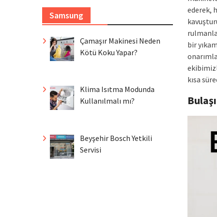
ederek, 
Samsung
kavuştur
rulmanla
Çamaşır Makinesi Neden
bir yıkam
Kötü Koku Yapar?
onarımla
ekibimiz
kısa sür
Klima Isıtma Modunda
Bulaş
Kullanılmalı mı?
Beyşehir Bosch Yetkili
Servisi