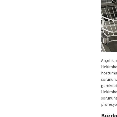
Arçelik m
Hekimbaşı
hortumun
sorununu
gerekebil
Hekimbaşı
sorununa
profesyon
Buzdo