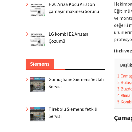
Hekimbaş
H20 Arıza Kodu Ariston
Eğitimli 
çamaşır makinesi Sorunu
ve montaj
değerli 
ürünlerin
LG kombi E2 Arızası
profesyon
Çözümü
Hızlı v
Siemens
Başlık
1
Çamaşı
Gümüşhane Siemens Yetkili
2
Bulaşı
Servisi
3
Buzdo
4
Klima
5
Komb
Tirebolu Siemens Yetkili
Servisi
Çamaş