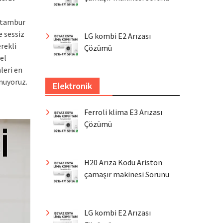
, tambur
e sessiz
LG kombi E2 Arızası
rekli
Çözümü
el
leri en
nuyoruz.
Elektronik
Ferroli klima E3 Arızası
Çözümü
H20 Arıza Kodu Ariston
çamaşır makinesi Sorunu
LG kombi E2 Arızası