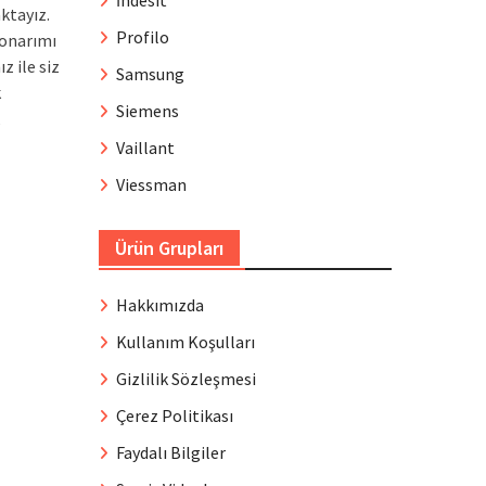
İndesit
ktayız.
Profilo
 onarımı
z ile siz
Samsung
k
Siemens
,
Vaillant
Viessman
Ürün Grupları
Hakkımızda
Kullanım Koşulları
Gizlilik Sözleşmesi
Çerez Politikası
Faydalı Bilgiler