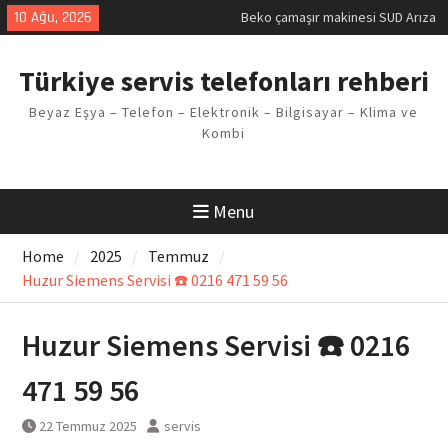
Skip
10 Ağu, 2026
Demirdöküm buzdolabı E1 Arıza
to
Kodu
content
Demirdöküm çamaşır makinesi E5
Türkiye servis telefonları rehberi
Arızası Çözümü
E02 Arıza Kodu Regal kombi
Beyaz Eşya – Telefon – Elektronik – Bilgisayar – Klima ve
Sorunu
Kombi
Viessmann kombi F3 Hatası
Çözüm Yöntemleri
Menu
Home
2025
Temmuz
Huzur Siemens Servisi ☎️ 0216 471 59 56
Huzur Siemens Servisi ☎️ 0216
471 59 56
22 Temmuz 2025
servis