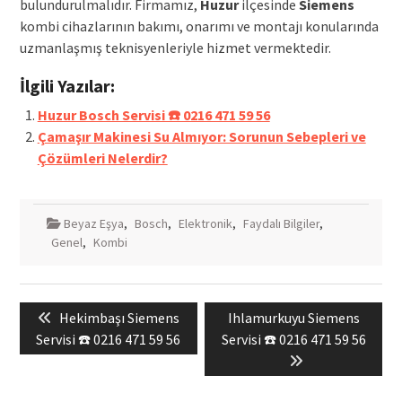
bulundurulmalıdır. Firmamız,
Huzur
ilçesinde
Siemens
kombi cihazlarının bakımı, onarımı ve montajı konularında
uzmanlaşmış teknisyenleriyle hizmet vermektedir.
İlgili Yazılar:
Huzur Bosch Servisi ☎️ 0216 471 59 56
Çamaşır Makinesi Su Almıyor: Sorunun Sebepleri ve
Çözümleri Nelerdir?
Beyaz Eşya
,
Bosch
,
Elektronik
,
Faydalı Bilgiler
,
Genel
,
Kombi
Yazı
Previous
Next
Hekimbaşı Siemens
Ihlamurkuyu Siemens
gezinmesi
post:
post:
Servisi ☎️ 0216 471 59 56
Servisi ☎️ 0216 471 59 56