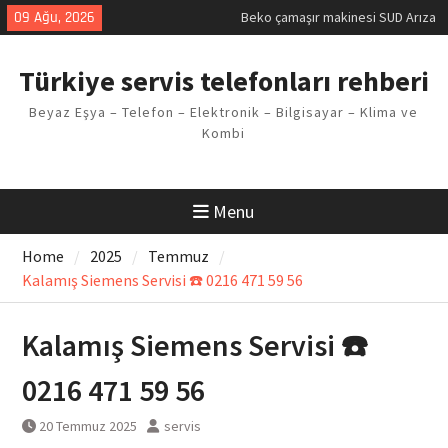
Skip
09 Ağu, 2026
Demirdöküm buzdolabı E1 Arıza
to
Kodu
content
Demirdöküm çamaşır makinesi E5
Türkiye servis telefonları rehberi
Arızası Çözümü
E02 Arıza Kodu Regal kombi
Beyaz Eşya – Telefon – Elektronik – Bilgisayar – Klima ve
Sorunu
Kombi
Viessmann kombi F3 Hatası
Çözüm Yöntemleri
Menu
Home
2025
Temmuz
Kalamış Siemens Servisi ☎️ 0216 471 59 56
Kalamış Siemens Servisi ☎️
0216 471 59 56
20 Temmuz 2025
servis