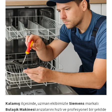
Kalamış
ilçesinde, uzman ekibimizle
Siemens
markalı
Bulaşık Makinesi
arızalarını hızlı ve profesyonel bir şekilde