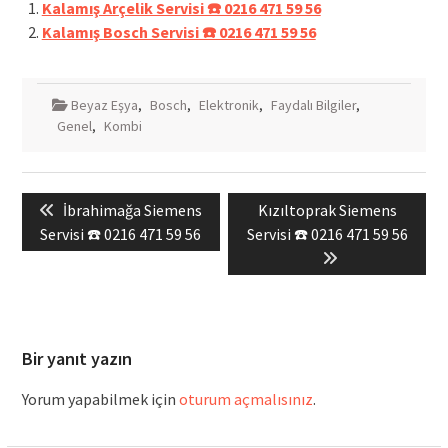
Kalamış Arçelik Servisi ☎️ 0216 471 59 56
Kalamış Bosch Servisi ☎️ 0216 471 59 56
Beyaz Eşya
,
Bosch
,
Elektronik
,
Faydalı Bilgiler
,
Genel
,
Kombi
Yazı
Previous
Next
İbrahimağa Siemens
Kızıltoprak Siemens
gezinmesi
post:
post:
Servisi ☎️ 0216 471 59 56
Servisi ☎️ 0216 471 59 56
Bir yanıt yazın
Yorum yapabilmek için
oturum açmalısınız
.