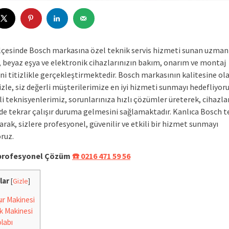
ilçesinde Bosch markasına özel teknik servis hizmeti sunan uzman
, beyaz eşya ve elektronik cihazlarınızın bakım, onarım ve montaj
ni titizlikle gerçekleştirmektedir. Bosch markasının kalitesine ol
le, siz değerli müşterilerimize en iyi hizmeti sunmayı hedefliyoru
i teknisyenlerimiz, sorunlarınıza hızlı çözümler üreterek, cihazla
ede tekrar çalışır duruma gelmesini sağlamaktadır. Kanlıca Bosch t
larak, sizlere profesyonel, güvenilir ve etkili bir hizmet sunmayı
ruz.
e profesyonel Çözüm
☎️ 0216 471 59 56
lar
[
Gizle
]
r Makinesi
k Makinesi
labı