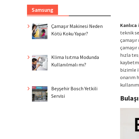
Samsung
Kanlıca
i
Çamaşır Makinesi Neden
teknik s
Kötü Koku Yapar?
çamaşır m
çamaşır 
hızla te
Klima Isıtma Modunda
kaybetme
Kullanılmalı mı?
bizimle i
onarım h
kullanım 
Beyşehir Bosch Yetkili
Servisi
Bulaş