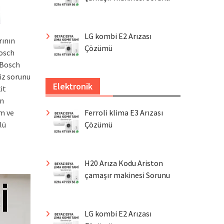
LG kombi E2 Arızası
rının
Çözümü
Bosch
 Bosch
iz sorunu
Elektronik
it
in
ım ve
Ferroli klima E3 Arızası
lü
Çözümü
H20 Arıza Kodu Ariston
çamaşır makinesi Sorunu
LG kombi E2 Arızası