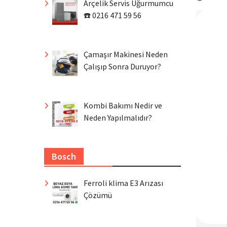
Arçelik Servis Uğurmumcu
☎️ 0216 471 59 56
Çamaşır Makinesi Neden
Çalışıp Sonra Duruyor?
Kombi Bakımı Nedir ve
Neden Yapılmalıdır?
Bosch
Ferroli klima E3 Arızası
Çözümü