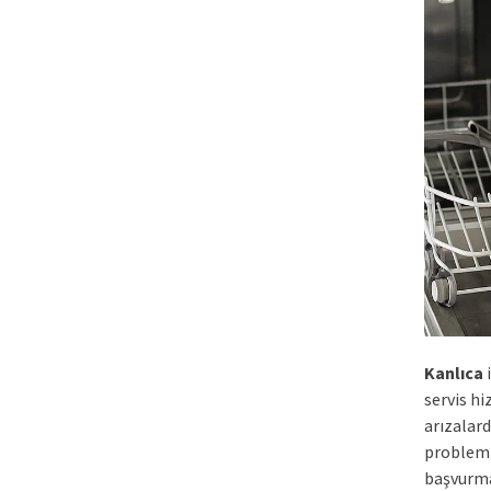
Kanlıca
servis h
arızalard
problemle
başvurma