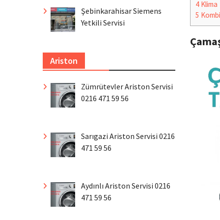
4
Klima
Şebinkarahisar Siemens
5
Komb
Yetkili Servisi
Çamaş
Ariston
Zümrütevler Ariston Servisi
0216 471 59 56
Sarıgazi Ariston Servisi 0216
471 59 56
Aydınlı Ariston Servisi 0216
471 59 56