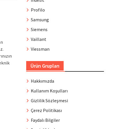
İndesit
Profilo
Samsung
Siemens
Vaillant
an
z.
Viessman
rınızın
eknik
Ürün Grupları
Hakkımızda
Kullanım Koşulları
Gizlilik Sözleşmesi
Çerez Politikası
Faydalı Bilgiler