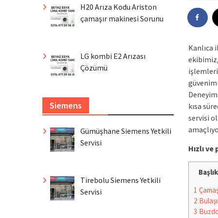
H20 Arıza Kodu Ariston
çamaşır makinesi Sorunu
Kanlıca 
LG kombi E2 Arızası
ekibimiz
Çözümü
işlemleri
güvenimiz
Deneyiml
Siemens
kısa sür
servisi o
amaçlıyo
Gümüşhane Siemens Yetkili
Servisi
Hızlı v
Başlık
Tirebolu Siemens Yetkili
1
Çamaşı
Servisi
2
Bulaşı
3
Buzdo