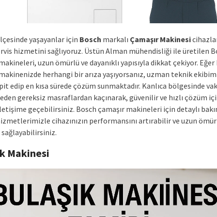
lçesinde yaşayanlar için
Bosch
markalı
Çamaşır Makinesi
cihazla
ervis hizmetini sağlıyoruz. Üstün Alman mühendisliği ile üretilen 
akineleri, uzun ömürlü ve dayanıklı yapısıyla dikkat çekiyor. Eğer
makinenizde herhangi bir arıza yaşıyorsanız, uzman teknik ekibim
spit edip en kısa sürede çözüm sunmaktadır. Kanlıca bölgesinde vak
den gereksiz masraflardan kaçınarak, güvenilir ve hızlı çözüm iç
letişime geçebilirsiniz. Bosch çamaşır makineleri için detaylı bak
izmetlerimizle cihazınızın performansını artırabilir ve uzun ömür
sağlayabilirsiniz.
ık Makinesi