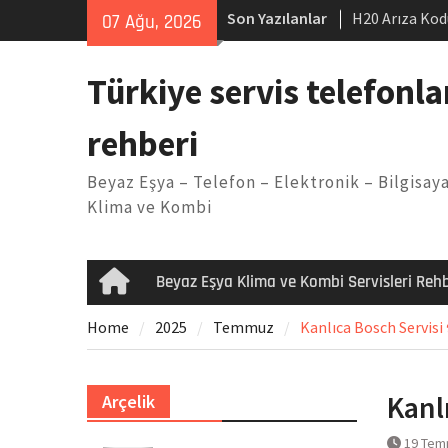
Skip
Son Yazılanlar
H20 Arıza Kod
07 Ağu, 2026
to
makinesi Sor
content
LG kombi E2 
Türkiye servis telefonla
Arçelik buzdo
Yöntemleri
rehberi
Vaillant çama
Kodu
Beyaz Eşya – Telefon – Elektronik – Bilgisaya
Ferroli klima
Klima ve Kombi
Beyaz Eşya Klima ve Kombi Servisleri Rehb
Home
Home
2025
Temmuz
Kanlıca Bosch Servisi 
Kanl
Arçelik
19 Tem