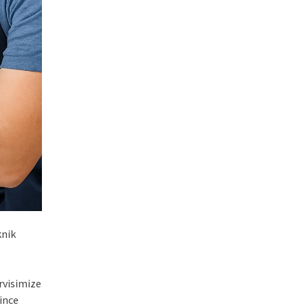
knik
rvisimize
ince