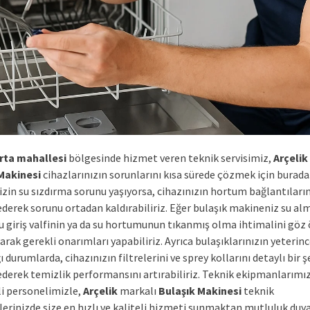
rta mahallesi
bölgesinde hizmet veren teknik servisimiz,
Arçelik
Makinesi
cihazlarınızın sorunlarını kısa sürede çözmek için burada
zin su sızdırma sorunu yaşıyorsa, cihazınızın hortum bağlantıların
ederek sorunu ortadan kaldırabiliriz. Eğer bulaşık makineniz su al
su giriş valfinin ya da su hortumunun tıkanmış olma ihtimalini göz
rak gerekli onarımları yapabiliriz. Ayrıca bulaşıklarınızın yeterin
 durumlarda, cihazınızın filtrelerini ve sprey kollarını detaylı bir ş
ederek temizlik performansını artırabiliriz. Teknik ekipmanlarımız
i personelimizle,
Arçelik
markalı
Bulaşık Makinesi
teknik
erinizde size en hızlı ve kaliteli hizmeti sunmaktan mutluluk duya