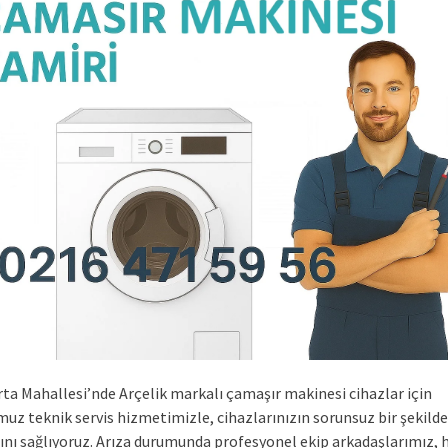
rta Mahallesi’nde Arçelik markalı çamaşır makinesi cihazlar için
uz teknik servis hizmetimizle, cihazlarınızın sorunsuz bir şekilde
nı sağlıyoruz. Arıza durumunda profesyonel ekip arkadaşlarımız, hı