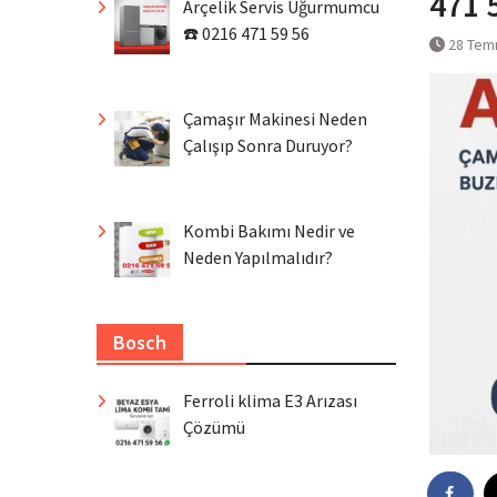
471 
Arçelik Servis Uğurmumcu
☎️ 0216 471 59 56
28 Tem
Çamaşır Makinesi Neden
Çalışıp Sonra Duruyor?
Kombi Bakımı Nedir ve
Neden Yapılmalıdır?
Bosch
Ferroli klima E3 Arızası
Çözümü