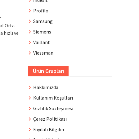
İndesit
Profilo
r
Samsung
al Orta
Siemens
 hızlı ve
Vaillant
Viessman
Ürün Grupları
Hakkımızda
Kullanım Koşulları
Gizlilik Sözleşmesi
Çerez Politikası
Faydalı Bilgiler