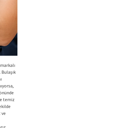
markalı
. Bulaşık
ı
mıyorsa,
 önünde
ce temiz
ekilde
 ve
rız.