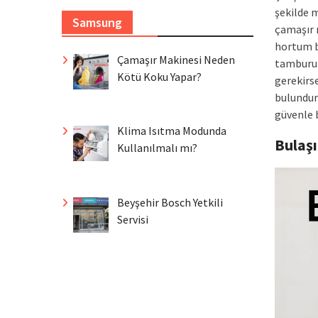
şekilde m
Samsung
çamaşır 
hortum b
Çamaşır Makinesi Neden
tamburun
Kötü Koku Yapar?
gerekirs
bulundur
güvenle b
Klima Isıtma Modunda
Bulaş
Kullanılmalı mı?
Beyşehir Bosch Yetkili
Servisi