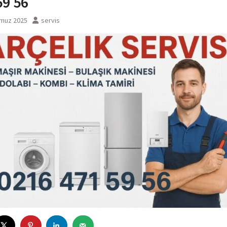
59 56
muz 2025
servis