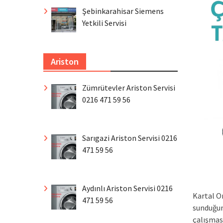
Şebinkarahisar Siemens
Yetkili Servisi
Ariston
Zümrütevler Ariston Servisi
0216 471 59 56
Sarıgazi Ariston Servisi 0216
471 59 56
Aydınlı Ariston Servisi 0216
Kartal O
471 59 56
sunduğum
çalışması