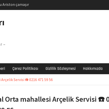
u Ariston çamaşır
unu
Arızası Çözümü
rı
labı F5 Hatası Çözüm
şır makinesi E03 Arıza
r –
 E3 Arızası Çözümü
eri
Çerez Politikası
Gizlilik Sözleşmesi
Hakkımızda
Arçelik Servisi ☎️ 0216 471 59 56
al Orta mahallesi Arçelik Servisi ☎️ 