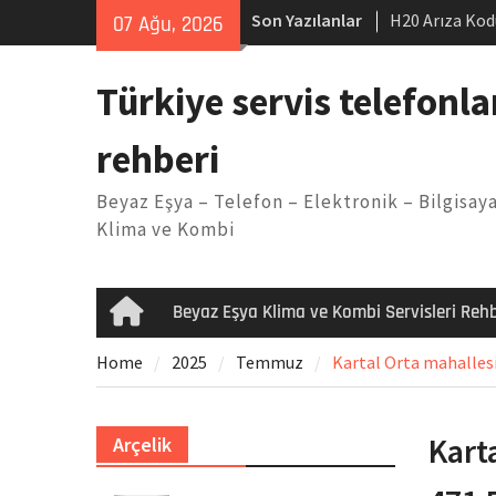
Skip
Son Yazılanlar
H20 Arıza Kod
07 Ağu, 2026
to
makinesi Sor
content
LG kombi E2 
Türkiye servis telefonla
Arçelik buzdo
Yöntemleri
rehberi
Vaillant çama
Kodu
Beyaz Eşya – Telefon – Elektronik – Bilgisaya
Ferroli klima
Klima ve Kombi
Beyaz Eşya Klima ve Kombi Servisleri Rehb
Home
Home
2025
Temmuz
Kartal Orta mahallesi 
Kart
Arçelik