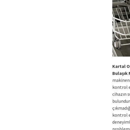
Kartal O
Bulaşık 
makineni
kontrol 
cihazın 
bulundura
çıkmadığı
kontrol 
deneyiml
probleml