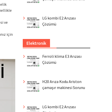
elik
ellikle
LG kombi E2 Arızası
si ve
Çözümü
nız için
Elektronik
Ferroli klima E3 Arızası
Çözümü
H20 Arıza Kodu Ariston
çamaşır makinesi Sorunu
LG kombi E2 Arızası