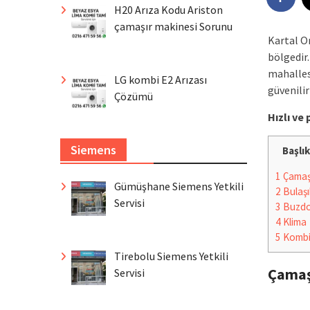
H20 Arıza Kodu Ariston
çamaşır makinesi Sorunu
Kartal O
bölgedir
mahallesi
LG kombi E2 Arızası
güvenili
Çözümü
Hızlı v
Siemens
Başlık
1
Çamaşı
Gümüşhane Siemens Yetkili
2
Bulaşı
Servisi
3
Buzdo
4
Klima
5
Komb
Tirebolu Siemens Yetkili
Çamaş
Servisi