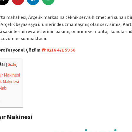
rta mahallesi, Arçelik markasına teknik servis hizmetleri sunan bi
. Arçelik beyaz eşya ürünlerinde uzmanlaşmış olan servisimiz, Kart
 sakinlerinin ev aletlerinin bakımı, onarımı ve montajı konularında
r çözümler sunmaktadır.
e profesyonel Çözüm
☎️ 0216 471 59 56
lar
[
Gizle
]
r Makinesi
k Makinesi
labı
i
ır Makinesi