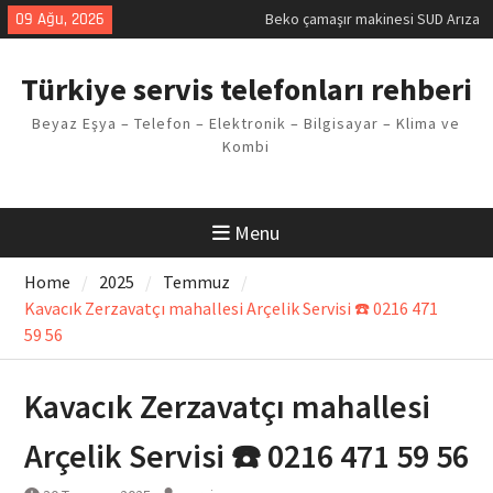
Kodu
Skip
09 Ağu, 2026
Demirdöküm buzdolabı E1 Arıza
to
Kodu
content
Demirdöküm çamaşır makinesi E5
Türkiye servis telefonları rehberi
Arızası Çözümü
E02 Arıza Kodu Regal kombi
Beyaz Eşya – Telefon – Elektronik – Bilgisayar – Klima ve
Sorunu
Kombi
Viessmann kombi F3 Hatası
Çözüm Yöntemleri
Menu
Home
2025
Temmuz
Kavacık Zerzavatçı mahallesi Arçelik Servisi ☎️ 0216 471
59 56
Kavacık Zerzavatçı mahallesi
Arçelik Servisi ☎️ 0216 471 59 56