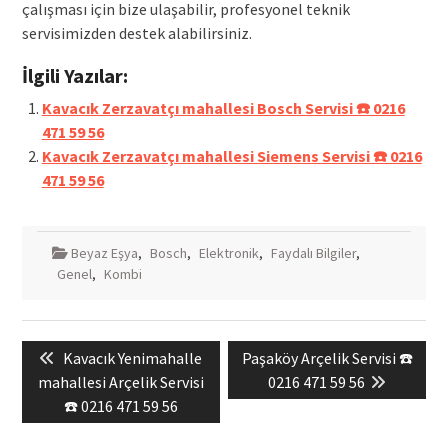
çalışması için bize ulaşabilir, profesyonel teknik
servisimizden destek alabilirsiniz.
İlgili Yazılar:
Kavacık Zerzavatçı mahallesi Bosch Servisi ☎️ 0216
471 59 56
Kavacık Zerzavatçı mahallesi Siemens Servisi ☎️ 0216
471 59 56
Beyaz Eşya
,
Bosch
,
Elektronik
,
Faydalı Bilgiler
,
Genel
,
Kombi
Yazı
Previous
Next
Kavacık Yenimahalle
Paşaköy Arçelik Servisi ☎️
gezinmesi
post:
post:
mahallesi Arçelik Servisi
0216 471 59 56
☎️ 0216 471 59 56