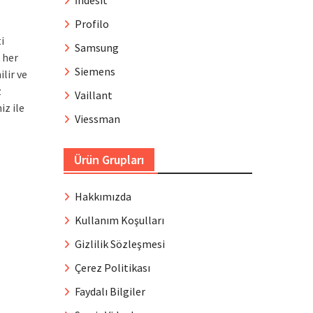
İndesit
Profilo
i
Samsung
 her
Siemens
lir ve
z
Vaillant
iz ile
Viessman
Ürün Grupları
Hakkımızda
Kullanım Koşulları
Gizlilik Sözleşmesi
Çerez Politikası
Faydalı Bilgiler