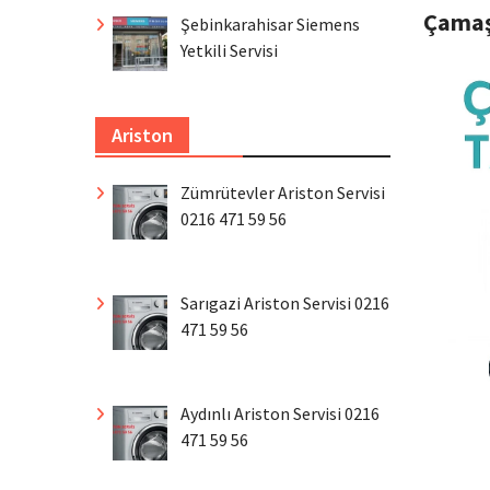
Çamaş
Şebinkarahisar Siemens
Yetkili Servisi
Ariston
Zümrütevler Ariston Servisi
0216 471 59 56
Sarıgazi Ariston Servisi 0216
471 59 56
Aydınlı Ariston Servisi 0216
471 59 56