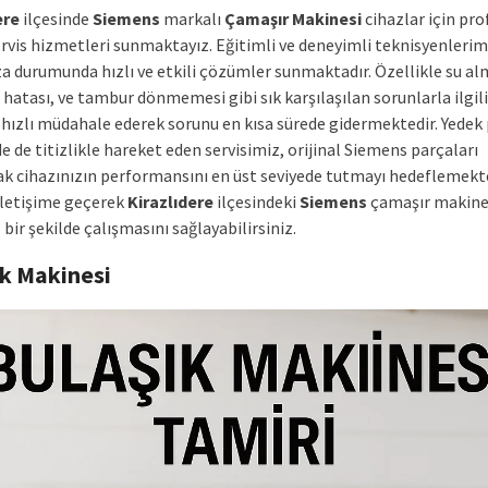
ere
ilçesinde
Siemens
markalı
Çamaşır Makinesi
cihazlar için pr
ervis hizmetleri sunmaktayız. Eğitimli ve deneyimli teknisyenlerim
ıza durumunda hızlı ve etkili çözümler sunmaktadır. Özellikle su a
hatası, ve tambur dönmemesi gibi sık karşılaşılan sorunlarla ilgi
 hızlı müdahale ederek sorunu en kısa sürede gidermektedir. Yedek
 de titizlikle hareket eden servisimiz, orijinal Siemens parçaları
ak cihazınızın performansını en üst seviyede tutmayı hedeflemekte
iletişime geçerek
Kirazlıdere
ilçesindeki
Siemens
çamaşır makine
bir şekilde çalışmasını sağlayabilirsiniz.
ık Makinesi