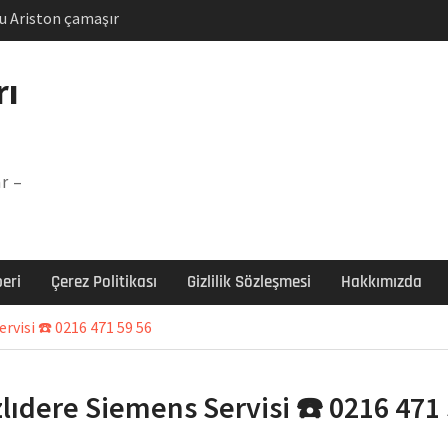
u Ariston çamaşır
unu
Arızası Çözümü
rı
labı F5 Hatası Çözüm
şır makinesi E03 Arıza
r –
 E3 Arızası Çözümü
eri
Çerez Politikası
Gizlilik Sözleşmesi
Hakkımızda
rvisi ☎️ 0216 471 59 56
zlıdere Siemens Servisi ☎️ 0216 471