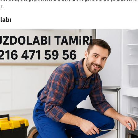
z.
labı