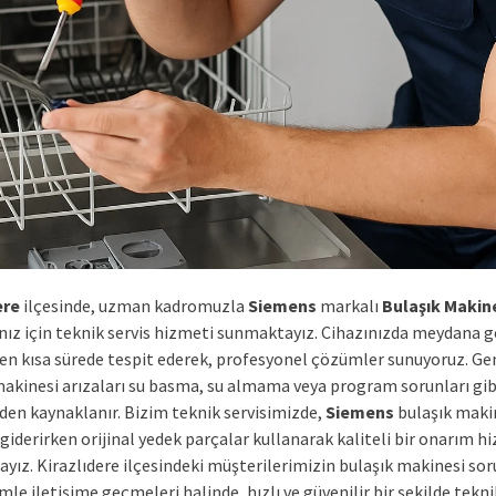
ere
ilçesinde, uzman kadromuzla
Siemens
markalı
Bulaşık Makin
ınız için teknik servis hizmeti sunmaktayız. Cihazınızda meydana 
ı en kısa sürede tespit ederek, profesyonel çözümler sunuyoruz. Ge
makinesi arızaları su basma, su almama veya program sorunları gibi
den kaynaklanır. Bizim teknik servisimizde,
Siemens
bulaşık maki
 giderirken orijinal yedek parçalar kullanarak kaliteli bir onarım h
yız. Kirazlıdere ilçesindeki müşterilerimizin bulaşık makinesi sor
zimle iletişime geçmeleri halinde, hızlı ve güvenilir bir şekilde tekn