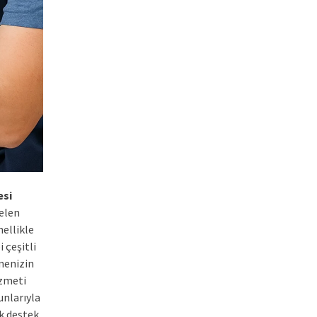
esi
gelen
nellikle
 çeşitli
nenizin
izmeti
unlarıyla
ik destek