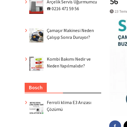
56
Arçelik Servis Uğurmumcu
☎️ 0216 471 59 56
23 Tem
Çamaşır Makinesi Neden
Çalışıp Sonra Duruyor?
Kombi Bakımı Nedir ve
Neden Yapılmalıdır?
Bosch
Ferroli klima E3 Arızası
Çözümü