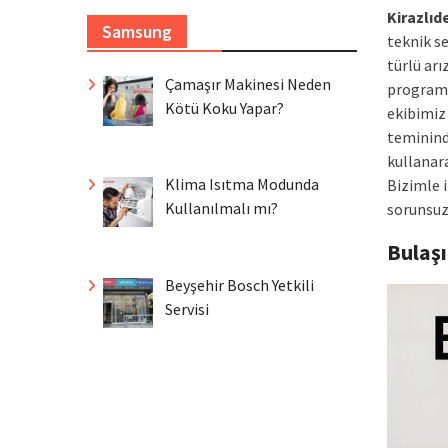
Kirazlıd
Samsung
teknik s
türlü ar
Çamaşır Makinesi Neden
program 
Kötü Koku Yapar?
ekibimiz
temininde
kullanar
Klima Isıtma Modunda
Bizimle 
Kullanılmalı mı?
sorunsuz 
Bulaş
Beyşehir Bosch Yetkili
Servisi