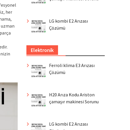
ofesyonel
iz, her
lmama,
LG kombi E2 Arızası
li uzman
Çözümü
 parça
dir.
Elektronik
nizin
Ferroli klima E3 Arızası
Çözümü
H20 Arıza Kodu Ariston
çamaşır makinesi Sorunu
LG kombi E2 Arızası