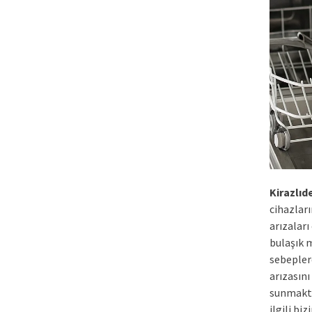
Kirazlıd
cihazlar
arızalar
bulaşık 
sebepler
arızasını
sunmakta
ilgili bi