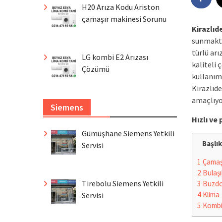
H20 Arıza Kodu Ariston
çamaşır makinesi Sorunu
Kirazlıd
sunmakta
türlü ar
LG kombi E2 Arızası
kaliteli 
Çözümü
kullanımı
Kirazlıd
amaçlıyo
Siemens
Hızlı v
Gümüşhane Siemens Yetkili
Başlık
Servisi
1
Çamaşı
2
Bulaşı
Tirebolu Siemens Yetkili
3
Buzdo
4
Klima
Servisi
5
Komb