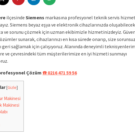
ere
ilçesinde
Siemens
markasına profesyonel teknik servis hizmet
yız. Siemens beyaz eşya ve elektronik cihazlarınızda oluşabilecek
ıza ve sorunu çözmek için uzman ekibimizle hizmetinizdeyiz. Güveni
çözümler sunarak, cihazlarınızı en kısa sürede onarıp, size sorunsu
 geri sağlamak için çalışıyoruz. Alanında deneyimli teknisyenlerim
ere ve çevresindeki tüm müşterilerimize en iyi hizmeti sunmayı
ruz.
e profesyonel Çözüm
☎️ 0216 471 59 56
lar
[
Gizle
]
r Makinesi
k Makinesi
labı
i