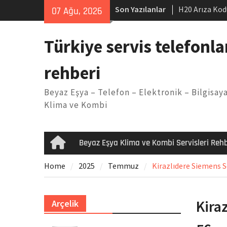
Skip
Son Yazılanlar
H20 Arıza Kod
07 Ağu, 2026
to
makinesi Sor
content
LG kombi E2 
Türkiye servis telefonla
Arçelik buzdo
Yöntemleri
rehberi
Vaillant çama
Kodu
Beyaz Eşya – Telefon – Elektronik – Bilgisaya
Ferroli klima
Klima ve Kombi
Beyaz Eşya Klima ve Kombi Servisleri Rehb
Home
Home
2025
Temmuz
Kirazlıdere Siemens Se
Kira
Arçelik