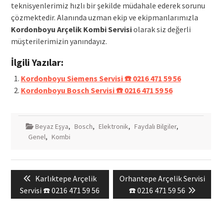
teknisyenlerimiz hızlı bir şekilde müdahale ederek sorunu
çözmektedir. Alanında uzman ekip ve ekipmanlarımızla
Kordonboyu Arçelik Kombi Servisi
olarak siz değerli
müşterilerimizin yanındayız.
İlgili Yazılar:
Kordonboyu Siemens Servisi ☎️ 0216 471 59 56
Kordonboyu Bosch Servisi ☎️ 0216 471 59 56
Beyaz Eşya
,
Bosch
,
Elektronik
,
Faydalı Bilgiler
,
Genel
,
Kombi
Yazı
Previous
Next
Karlıktepe Arçelik
Orhantepe Arçelik Servisi
gezinmesi
post:
post:
Servisi ☎️ 0216 471 59 56
☎️ 0216 471 59 56