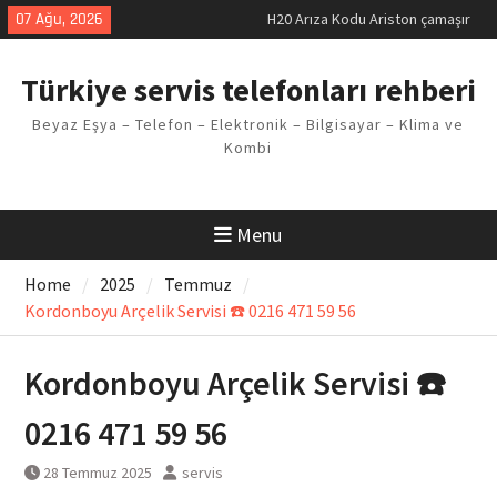
Skip
07 Ağu, 2026
LG kombi E2 Arızası Çözümü
to
Arçelik buzdolabı F5 Hatası
content
Çözüm Yöntemleri
Türkiye servis telefonları rehberi
Vaillant çamaşır makinesi E03
Arıza Kodu
Beyaz Eşya – Telefon – Elektronik – Bilgisayar – Klima ve
Ferroli klima E3 Arızası Çözümü
Kombi
Menu
Home
2025
Temmuz
Kordonboyu Arçelik Servisi ☎️ 0216 471 59 56
Kordonboyu Arçelik Servisi ☎️
0216 471 59 56
28 Temmuz 2025
servis