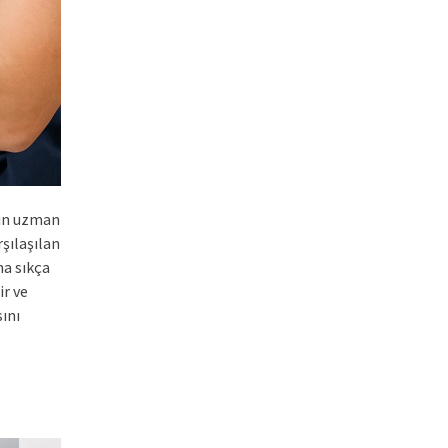
çin uzman
şılaşılan
na sıkça
ir ve
sını