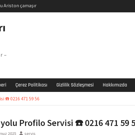
u Ariston çamaşır
unu
Arızası Çözümü
rı
labı F5 Hatası Çözüm
şır makinesi E03 Arıza
r –
 E3 Arızası Çözümü
eri
Çerez Politikası
Gizlilik Sözleşmesi
Hakkımızda
si ☎️ 0216 471 59 56
yolu Profilo Servisi ☎️ 0216 471 59 
muz 2025
servis