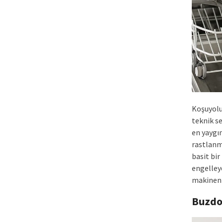
Koşuyolu 
teknik se
en yaygı
rastlanma
basit bir
engelleye
makineniz
Buzdo