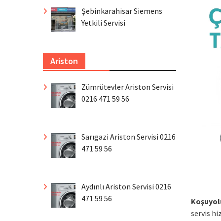
Şebinkarahisar Siemens
Yetkili Servisi
Ariston
Zümrütevler Ariston Servisi
0216 471 59 56
Sarıgazi Ariston Servisi 0216
471 59 56
Aydınlı Ariston Servisi 0216
471 59 56
Koşuyol
servis h