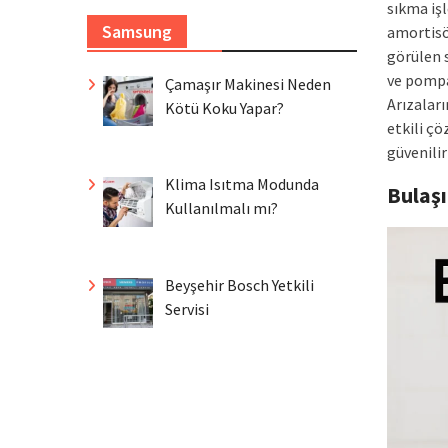
sıkma iş
Samsung
amortisö
görülen 
ve pompa
Çamaşır Makinesi Neden
Arızalar
Kötü Koku Yapar?
etkili ç
güvenili
Klima Isıtma Modunda
Bulaş
Kullanılmalı mı?
Beyşehir Bosch Yetkili
Servisi