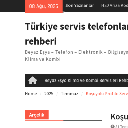
Skip
Son Yazılanlar
H20 Arıza Kod
08 Ağu, 2026
to
makinesi Sor
content
LG kombi E2 
Türkiye servis telefonla
Arçelik buzdo
Yöntemleri
rehberi
Vaillant çama
Kodu
Beyaz Eşya – Telefon – Elektronik – Bilgisaya
Ferroli klima
Klima ve Kombi
Beyaz Eşya Klima ve Kombi Servisleri Rehb
Home
Home
2025
Temmuz
Koşuyolu Profilo Servi
Koşu
Arçelik
31 Tem