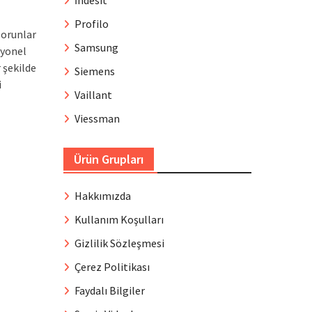
İndesit
Profilo
sorunlar
Samsung
syonel
 şekilde
Siemens
i
Vaillant
Viessman
Ürün Grupları
Hakkımızda
Kullanım Koşulları
Gizlilik Sözleşmesi
Çerez Politikası
Faydalı Bilgiler