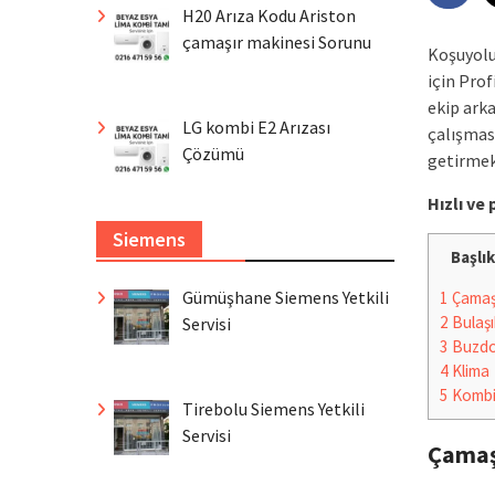
H20 Arıza Kodu Ariston
çamaşır makinesi Sorunu
Koşuyolu
için Pro
ekip ark
LG kombi E2 Arızası
çalışması
Çözümü
getirmek
Hızlı v
Siemens
Başlık
Gümüşhane Siemens Yetkili
1
Çamaşı
2
Bulaşı
Servisi
3
Buzdo
4
Klima
5
Komb
Tirebolu Siemens Yetkili
Servisi
Çamaş