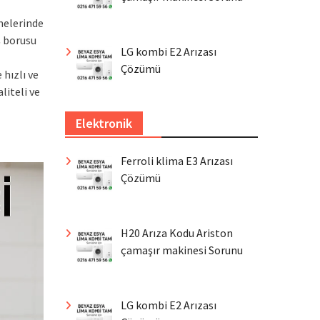
nelerinde
ş borusu
LG kombi E2 Arızası
Çözümü
hızlı ve
liteli ve
Elektronik
Ferroli klima E3 Arızası
Çözümü
H20 Arıza Kodu Ariston
çamaşır makinesi Sorunu
LG kombi E2 Arızası