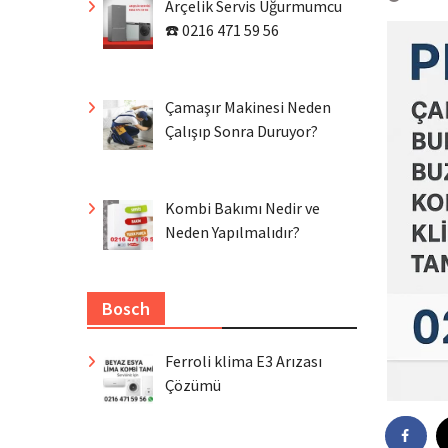
Arçelik Servis Uğurmumcu
☎️ 0216 471 59 56
Çamaşır Makinesi Neden
Çalışıp Sonra Duruyor?
Kombi Bakımı Nedir ve
Neden Yapılmalıdır?
Bosch
Ferroli klima E3 Arızası
Çözümü