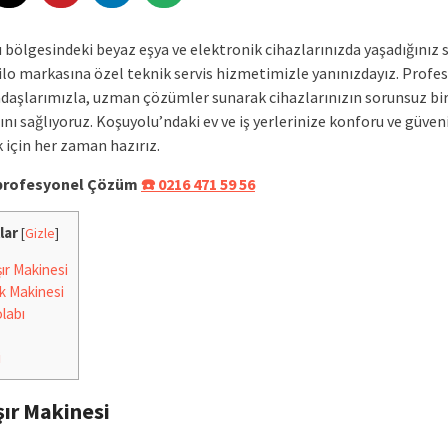
 bölgesindeki beyaz eşya ve elektronik cihazlarınızda yaşadığınız 
filo markasına özel teknik servis hizmetimizle yanınızdayız. Profe
adaşlarımızla, uzman çözümler sunarak cihazlarınızın sorunsuz bir
nı sağlıyoruz. Koşuyolu’ndaki ev ve iş yerlerinize konforu ve güven
 için her zaman hazırız.
e profesyonel Çözüm
☎️ 0216 471 59 56
lar
[
Gizle
]
r Makinesi
k Makinesi
labı
i
ır Makinesi