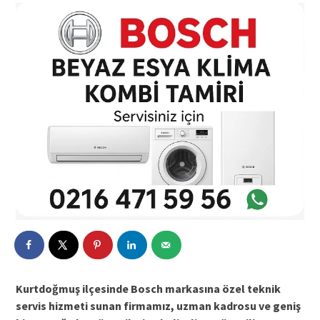
Kurtdoğmuş ilçesinde Bosch markasına özel teknik
servis hizmeti sunan firmamız, uzman kadrosu ve geniş