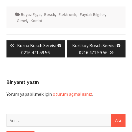
Beyaz Eşya
,
Bosch
,
Elektronik
,
Faydalı Bilgiler
,
Genel
,
Kombi
Yazı
Previous
Next
Kurna Bosch Servisi ☎️
Kurtköy Bosch Servisi ☎️
gezinmesi
post:
post:
0216 471 59 56
0216 471 59 56
Bir yanıt yazın
Yorum yapabilmek için
oturum açmalısınız
.
Arama: