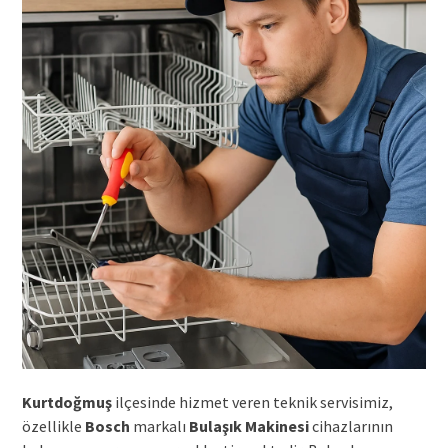
Kurtdoğmuş
ilçesinde hizmet veren teknik servisimiz,
özellikle
Bosch
markalı
Bulaşık Makinesi
cihazlarının