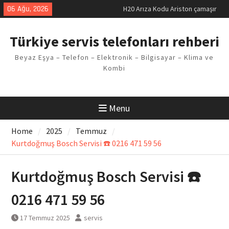
makinesi Sorunu
Skip
06 Ağu, 2026
LG kombi E2 Arızası Çözümü
to
Arçelik buzdolabı F5 Hatası
content
Çözüm Yöntemleri
Türkiye servis telefonları rehberi
Vaillant çamaşır makinesi E03
Arıza Kodu
Beyaz Eşya – Telefon – Elektronik – Bilgisayar – Klima ve
Ferroli klima E3 Arızası Çözümü
Kombi
Menu
Home
2025
Temmuz
Kurtdoğmuş Bosch Servisi ☎️ 0216 471 59 56
Kurtdoğmuş Bosch Servisi ☎️
0216 471 59 56
17 Temmuz 2025
servis