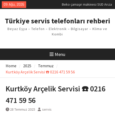
Kodu
Skip
09 Ağu, 2026
Demirdöküm buzdolabı E1 Arıza
to
Kodu
content
Demirdöküm çamaşır makinesi E5
Türkiye servis telefonları rehberi
Arızası Çözümü
E02 Arıza Kodu Regal kombi
Beyaz Eşya – Telefon – Elektronik – Bilgisayar – Klima ve
Sorunu
Kombi
Viessmann kombi F3 Hatası
Çözüm Yöntemleri
Menu
Home
2025
Temmuz
Kurtköy Arçelik Servisi ☎️ 0216 471 59 56
Kurtköy Arçelik Servisi ☎️ 0216
471 59 56
28 Temmuz 2025
servis