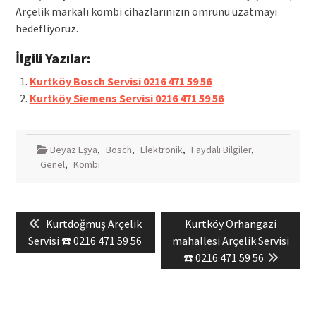
Arçelik markalı kombi cihazlarınızın ömrünü uzatmayı
hedefliyoruz.
İlgili Yazılar:
Kurtköy Bosch Servisi 0216 471 59 56
Kurtköy Siemens Servisi 0216 471 59 56
Beyaz Eşya
,
Bosch
,
Elektronik
,
Faydalı Bilgiler
,
Genel
,
Kombi
Yazı
Previous
Next
Kurtdoğmuş Arçelik
Kurtköy Orhangazi
gezinmesi
post:
post:
Servisi ☎️ 0216 471 59 56
mahallesi Arçelik Servisi
☎️ 0216 471 59 56