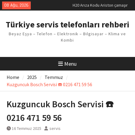
makinesi Sorunu
Skip
08 Ağu, 2026
LG kombi E2 Arızası Çözümü
to
Arçelik buzdolabı F5 Hatası
content
Çözüm Yöntemleri
Türkiye servis telefonları rehberi
Vaillant çamaşır makinesi E03
Arıza Kodu
Beyaz Eşya – Telefon – Elektronik – Bilgisayar – Klima ve
Ferroli klima E3 Arızası Çözümü
Kombi
Menu
Home
2025
Temmuz
Kuzguncuk Bosch Servisi ☎️ 0216 471 59 56
Kuzguncuk Bosch Servisi ☎️
0216 471 59 56
16 Temmuz 2025
servis