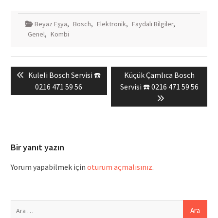
Beyaz Eşya
,
Bosch
,
Elektronik
,
Faydalı Bilgiler
,
Genel
,
Kombi
Yazı
Previous
Next
Kuleli Bosch Servisi ☎️
Küçük Çamlıca Bosch
gezinmesi
post:
post:
0216 471 59 56
Servisi ☎️ 0216 471 59 56
Bir yanıt yazın
Yorum yapabilmek için
oturum açmalısınız
.
Arama: