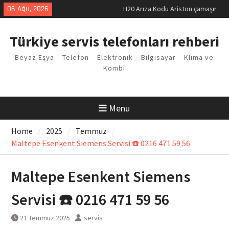
makinesi Sorunu
Skip
06 Ağu, 2026
LG kombi E2 Arızası Çözümü
to
Arçelik buzdolabı F5 Hatası
content
Çözüm Yöntemleri
Türkiye servis telefonları rehberi
Vaillant çamaşır makinesi E03
Arıza Kodu
Beyaz Eşya – Telefon – Elektronik – Bilgisayar – Klima ve
Ferroli klima E3 Arızası Çözümü
Kombi
Menu
Home
2025
Temmuz
Maltepe Esenkent Siemens Servisi ☎️ 0216 471 59 56
Maltepe Esenkent Siemens
Servisi ☎️ 0216 471 59 56
21 Temmuz 2025
servis