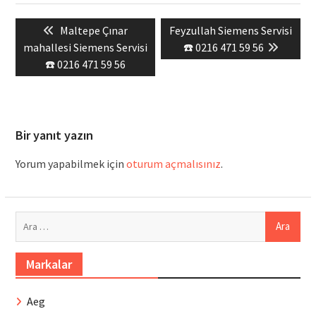
Yazı
Previous
Next
Maltepe Çınar
Feyzullah Siemens Servisi
gezinmesi
post:
post:
mahallesi Siemens Servisi
☎️ 0216 471 59 56
☎️ 0216 471 59 56
Bir yanıt yazın
Yorum yapabilmek için
oturum açmalısınız
.
Arama:
Markalar
Aeg