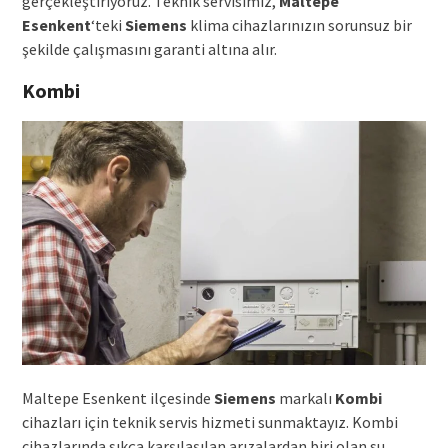
gerçekleştiriyoruz. Teknik servisimiz,
Maltepe
Esenkent
‘teki
Siemens
klima cihazlarınızın sorunsuz bir
şekilde çalışmasını garanti altına alır.
Kombi
Maltepe Esenkent ilçesinde
Siemens
markalı
Kombi
cihazları için teknik servis hizmeti sunmaktayız. Kombi
cihazlarında sıkça karşılaşılan arızalardan biri olan su