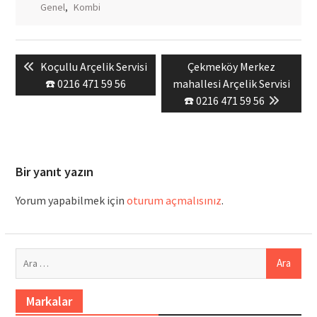
Genel
,
Kombi
Yazı
Previous
Next
Koçullu Arçelik Servisi
Çekmeköy Merkez
gezinmesi
post:
post:
☎️ 0216 471 59 56
mahallesi Arçelik Servisi
☎️ 0216 471 59 56
Bir yanıt yazın
Yorum yapabilmek için
oturum açmalısınız
.
Arama:
Markalar