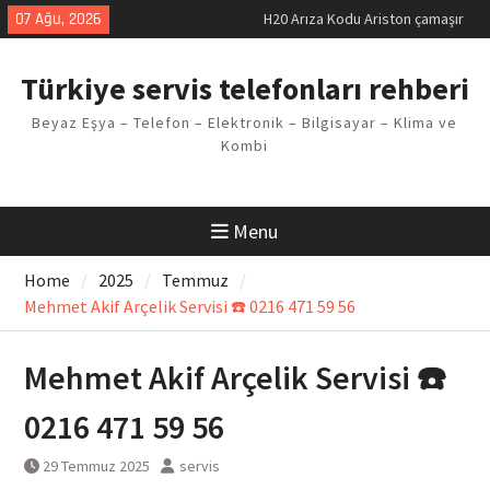
Skip
07 Ağu, 2026
LG kombi E2 Arızası Çözümü
to
Arçelik buzdolabı F5 Hatası
content
Çözüm Yöntemleri
Türkiye servis telefonları rehberi
Vaillant çamaşır makinesi E03
Arıza Kodu
Beyaz Eşya – Telefon – Elektronik – Bilgisayar – Klima ve
Ferroli klima E3 Arızası Çözümü
Kombi
Menu
Home
2025
Temmuz
Mehmet Akif Arçelik Servisi ☎️ 0216 471 59 56
Mehmet Akif Arçelik Servisi ☎️
0216 471 59 56
29 Temmuz 2025
servis