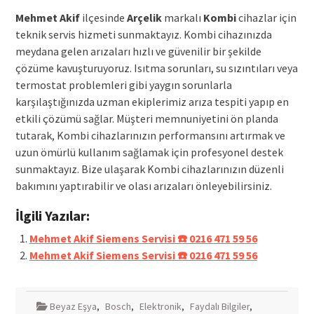
Mehmet Akif
ilçesinde
Arçelik
markalı
Kombi
cihazlar için
teknik servis hizmeti sunmaktayız. Kombi cihazınızda
meydana gelen arızaları hızlı ve güvenilir bir şekilde
çözüme kavuşturuyoruz. Isıtma sorunları, su sızıntıları veya
termostat problemleri gibi yaygın sorunlarla
karşılaştığınızda uzman ekiplerimiz arıza tespiti yapıp en
etkili çözümü sağlar. Müşteri memnuniyetini ön planda
tutarak, Kombi cihazlarınızın performansını artırmak ve
uzun ömürlü kullanım sağlamak için profesyonel destek
sunmaktayız. Bize ulaşarak Kombi cihazlarınızın düzenli
bakımını yaptırabilir ve olası arızaları önleyebilirsiniz.
İlgili Yazılar:
Mehmet Akif Siemens Servisi ☎️ 0216 471 59 56
Mehmet Akif Siemens Servisi ☎️ 0216 471 59 56
Beyaz Eşya
,
Bosch
,
Elektronik
,
Faydalı Bilgiler
,