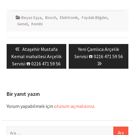
Beyaz Eşya
,
Bosch
,
Elektronik
,
Faydalı Bilgiler
,
Genel
,
Kombi
Yazı
Previous
Next
Ataşehir Mustafa
Yeni Çamlıca Arçelik
gezinmesi
post:
post:
Kemal mahallesi Arçelik
Servisi ☎️ 0216 471 59 56
Servisi ☎️ 0216 471 59 56
Bir yanıt yazın
Yorum yapabilmek için
oturum açmalısınız
.
Arama: