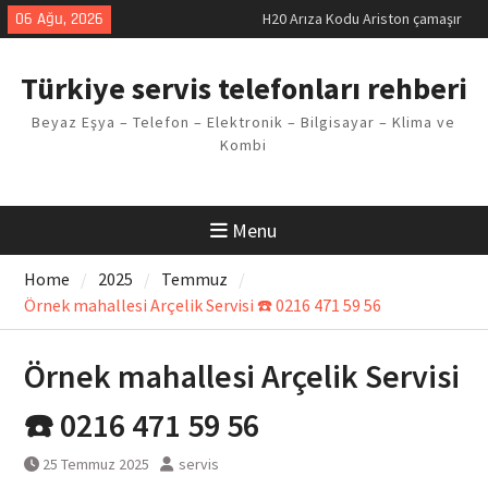
Skip
06 Ağu, 2026
LG kombi E2 Arızası Çözümü
to
Arçelik buzdolabı F5 Hatası
content
Çözüm Yöntemleri
Türkiye servis telefonları rehberi
Vaillant çamaşır makinesi E03
Arıza Kodu
Beyaz Eşya – Telefon – Elektronik – Bilgisayar – Klima ve
Ferroli klima E3 Arızası Çözümü
Kombi
Menu
Home
2025
Temmuz
Örnek mahallesi Arçelik Servisi ☎️ 0216 471 59 56
Örnek mahallesi Arçelik Servisi
☎️ 0216 471 59 56
25 Temmuz 2025
servis