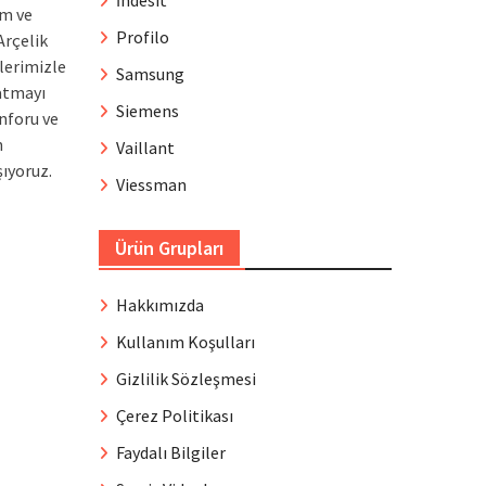
İndesit
ım ve
Profilo
Arçelik
lerimizle
Samsung
şatmayı
Siemens
onforu ve
n
Vaillant
şıyoruz.
Viessman
Ürün Grupları
Hakkımızda
Kullanım Koşulları
Gizlilik Sözleşmesi
Çerez Politikası
Faydalı Bilgiler