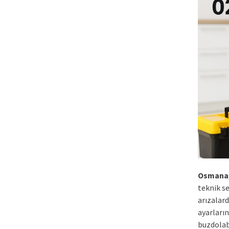
Osmana
teknik s
arızalar
ayarların
buzdolab