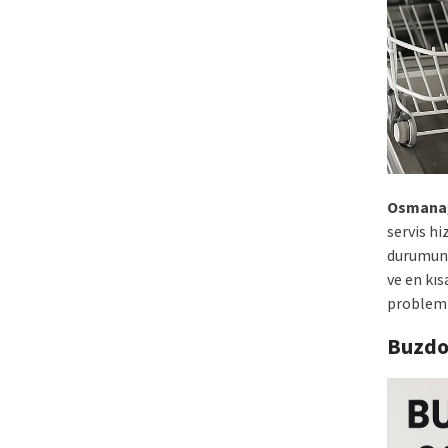
Osmana
servis h
durumund
ve en kı
problemle
Buzdo