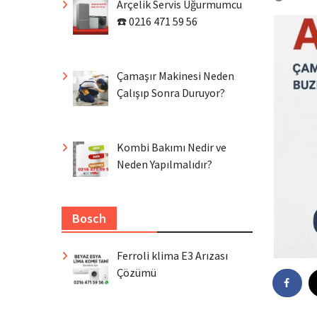
Arçelik Servis Uğurmumcu
☎️ 0216 471 59 56
Çamaşır Makinesi Neden
Çalışıp Sonra Duruyor?
Kombi Bakımı Nedir ve
Neden Yapılmalıdır?
Bosch
Ferroli klima E3 Arızası
Çözümü