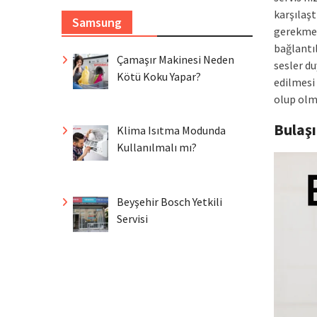
karşılaşt
Samsung
gerekmekt
bağlantıl
Çamaşır Makinesi Neden
sesler d
Kötü Koku Yapar?
edilmesi 
olup olm
Bulaş
Klima Isıtma Modunda
Kullanılmalı mı?
Beyşehir Bosch Yetkili
Servisi