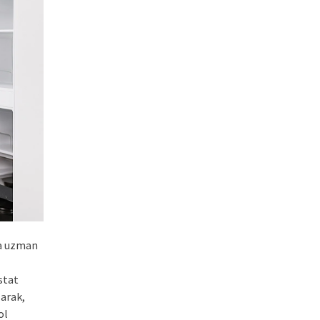
a uzman
stat
larak,
ol