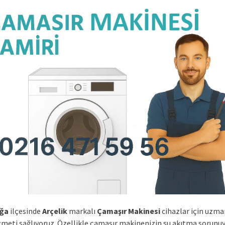
ğa
ilçesinde
Arçelik
markalı
Çamaşır Makinesi
cihazlar için uzma
izmeti sağlıyoruz. Özellikle çamaşır makinenizin su akıtma sorunu