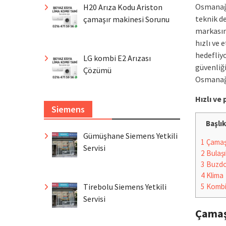
Osmanağa
H20 Arıza Kodu Ariston
teknik de
çamaşır makinesi Sorunu
markasın
hızlı ve
hedefliyo
LG kombi E2 Arızası
güvenliğ
Çözümü
Osmanağa 
Hızlı v
Siemens
Başlık
Gümüşhane Siemens Yetkili
1
Çamaşı
Servisi
2
Bulaşı
3
Buzdo
4
Klima
Tirebolu Siemens Yetkili
5
Komb
Servisi
Çamaş