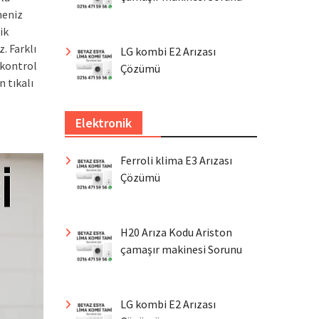
meniz
ik
. Farklı
LG kombi E2 Arızası
 kontrol
Çözümü
n tıkalı
Elektronik
Ferroli klima E3 Arızası
Çözümü
H20 Arıza Kodu Ariston
çamaşır makinesi Sorunu
LG kombi E2 Arızası