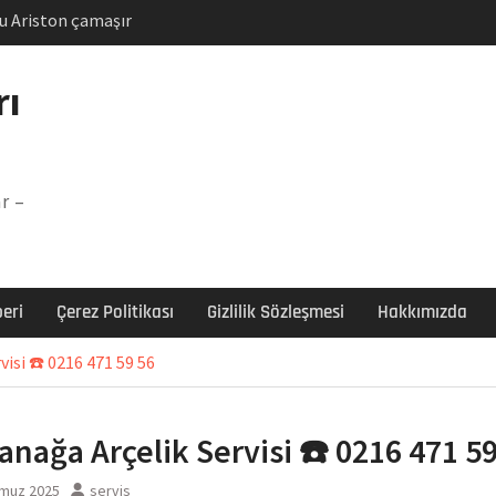
u Ariston çamaşır
unu
Arızası Çözümü
rı
labı F5 Hatası Çözüm
şır makinesi E03 Arıza
r –
 E3 Arızası Çözümü
eri
Çerez Politikası
Gizlilik Sözleşmesi
Hakkımızda
isi ☎️ 0216 471 59 56
nağa Arçelik Servisi ☎️ 0216 471 59
muz 2025
servis