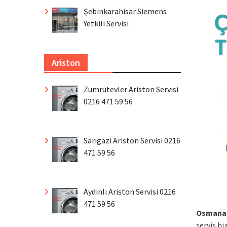
Şebinkarahisar Siemens
Yetkili Servisi
Ariston
Zümrütevler Ariston Servisi
0216 471 59 56
Sarıgazi Ariston Servisi 0216
471 59 56
Aydınlı Ariston Servisi 0216
471 59 56
Osmana
servis h