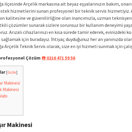
 ilçesinde Arçelik markasına ait beyaz eşyalarınızın bakım, onar
stek hizmetlerini sunan profesyonel bir teknik servis hizmetiyiz. 
ın kalitesine ve güvenilirliğine olan inancımızla, uzman teknisyen
 etkili çözümler sunarak sizlere sorunsuz bir kullanım deneyimi ya
ruz. Arızalı cihazlarınızı en kısa sürede tamir ederek, evinizdeki k
i sağlamak için buradayız. İhtiyaç duyduğunuz her an yanınızda ola
Arçelik Teknik Servis olarak, size en iyi hizmeti sunmak için çalı
e profesyonel Çözüm
☎️ 0216 471 59 56
lar
[
Gizle
]
r Makinesi
k Makinesi
labı
i
ır Makinesi