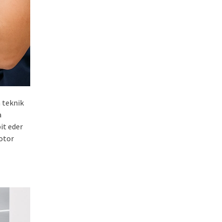
 teknik
a
it eder
motor