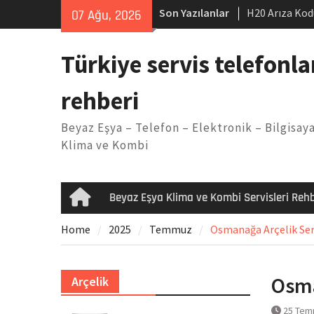
Skip
Son Yazılanlar
H20 Arıza Kod
07 Ağu, 2026
to
makinesi Sor
content
LG kombi E2 
Türkiye servis telefonla
Arçelik buzdo
Yöntemleri
rehberi
Vaillant çama
Kodu
Beyaz Eşya – Telefon – Elektronik – Bilgisaya
Ferroli klima
Klima ve Kombi
Beyaz Eşya Klima ve Kombi Servisleri Rehb
Home
Home
2025
Temmuz
Osmanağa Arçelik Serv
Osma
Arçelik
25 Tem