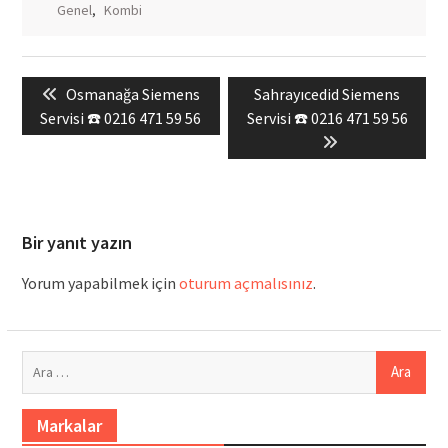
Genel
,
Kombi
Yazı
Previous
Next
Osmanağa Siemens
Sahrayıcedid Siemens
gezinmesi
post:
post:
Servisi ☎️ 0216 471 59 56
Servisi ☎️ 0216 471 59 56
Bir yanıt yazın
Yorum yapabilmek için
oturum açmalısınız
.
Arama:
Markalar