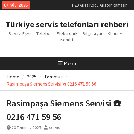
Skip
makinesi Sorunu
07 Ağu, 2026
LG kombi E2 Arızası Çözümü
to
Arçelik buzdolabı F5 Hatası
content
Türkiye servis telefonları rehberi
Çözüm Yöntemleri
Vaillant çamaşır makinesi E03
Beyaz Eşya – Telefon – Elektronik – Bilgisayar – Klima ve
Arıza Kodu
Kombi
Ferroli klima E3 Arızası Çözümü
Menu
Home
2025
Temmuz
Rasimpaşa Siemens Servisi ☎️ 0216 471 59 56
Rasimpaşa Siemens Servisi ☎️
0216 471 59 56
20 Temmuz 2025
servis