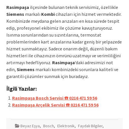
Rasimpaşa
ilçesinde bulunan teknik servisimiz, özellikle
Siemens
markalı
Kombi
cihazları için hizmet vermektedir.
Kombinizde meydana gelen arızaları en kısa sürede tespit
edip, profesyonel ekibimiz ile çözüme kavuşturuyoruz.
Isınma sorunlarından su sızıntılarına, termostat
problemlerinden kart arızalarına kadar geniş bir yelpazede
hizmet sunmaktayız. Sadece onarım değil, düzenli bakım
hizmetleri ile cihazınızın ömrünü uzatmayı ve verimliliğini
artırmayı hedefliyoruz.
Rasimpaşa
‘daki adresimizi not
edin,
Siemens
markalı kombinizdeki sorunlara kaliteli ve
garantili çözümler sunmak için buradayız.
İlgili Yazılar:
Rasimpaşa Bosch Servisi ☎️ 0216 471 59 56
Rasimpaşa Arçelik Servisi ☎️ 0216 471 59 56
Beyaz Eşya
,
Bosch
,
Elektronik
,
Faydalı Bilgiler
,