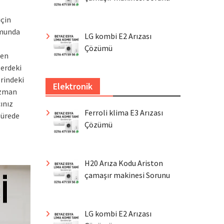
için
umunda
LG kombi E2 Arızası
Çözümü
den
lerdeki
erindeki
Elektronik
 uzman
ınız
Ferroli klima E3 Arızası
sürede
Çözümü
H20 Arıza Kodu Ariston
çamaşır makinesi Sorunu
LG kombi E2 Arızası