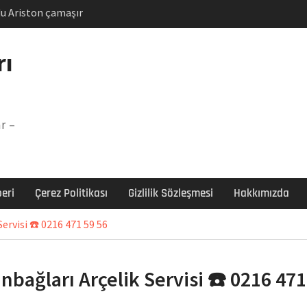
u Ariston çamaşır
unu
Arızası Çözümü
rı
labı F5 Hatası Çözüm
şır makinesi E03 Arıza
r –
 E3 Arızası Çözümü
eri
Çerez Politikası
Gizlilik Sözleşmesi
Hakkımızda
ervisi ☎️ 0216 471 59 56
nbağları Arçelik Servisi ☎️ 0216 471