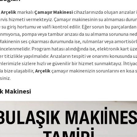
e
Arçelik
markalı
Çamaşır Makinesi
cihazlarınızda oluşan arızalar 
ervis hizmeti vermekteyiz. Çamaşır makinesinin su almaması dur
 su giriş hortumu ve valfi kontrol edilir. Eğer sorun bu parçalardan
nmıyorsa, pompa veya tambur arızası da su almama sorununa ne
. Makinenin ses çıkarması durumunda ise, rulmanlar veya amortisör
incelenmelidir. Program hatası alındığında ise, elektronik kart üz
r titizlikle yapılmalıdır. Arızaların tespiti ve onarımı konusunda
lerimizle sizlere hızlı ve güvenilir bir hizmet sunmaktayız. İhtiyac
 bize ulaşabilir,
Arçelik
çamaşır makinenizin sorunlarını en kısa 
siniz.
ık Makinesi