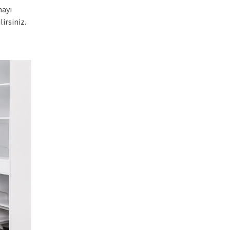
nayı
irsiniz.