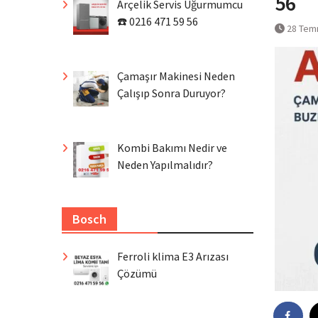
56
Arçelik Servis Uğurmumcu
☎️ 0216 471 59 56
28 Tem
Çamaşır Makinesi Neden
Çalışıp Sonra Duruyor?
Kombi Bakımı Nedir ve
Neden Yapılmalıdır?
Bosch
Ferroli klima E3 Arızası
Çözümü