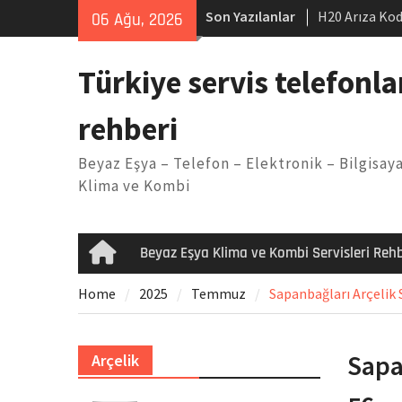
Skip
Son Yazılanlar
H20 Arıza Kod
06 Ağu, 2026
to
makinesi Sor
content
LG kombi E2 
Türkiye servis telefonla
Arçelik buzdo
Yöntemleri
rehberi
Vaillant çama
Kodu
Beyaz Eşya – Telefon – Elektronik – Bilgisaya
Ferroli klima
Klima ve Kombi
Beyaz Eşya Klima ve Kombi Servisleri Rehb
Home
Home
2025
Temmuz
Sapanbağları Arçelik S
Sapa
Arçelik