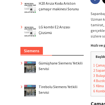
H20 Arıza Kodu Ariston
çamaşır makinesi Sorunu
Sapanbağ
Uzman ka
tamirat, 
LG kombi E2 Arızası
gerçekleş
Çözümü
sizlere 
Hızlı v
Siemens
Başlık
Gümüşhane Siemens Yetkili
1
Çamaşı
Servisi
2
Sapan
3
Bulaşı
4
Buzdo
5
Klima
Tirebolu Siemens Yetkili
6
Komb
Servisi
Çamaş