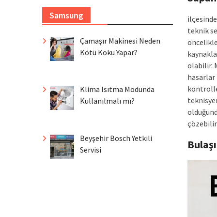
Samsung
ilçesind
teknik s
Çamaşır Makinesi Neden
öncelikle
Kötü Koku Yapar?
kaynakla
olabilir
hasarlar 
kontrolle
Klima Isıtma Modunda
teknisyen
Kullanılmalı mı?
olduğunda
çözebilir
Beyşehir Bosch Yetkili
Bulaş
Servisi