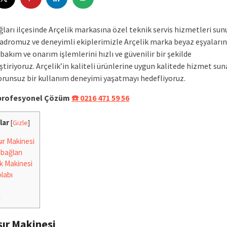
ları ilçesinde Arçelik markasına özel teknik servis hizmetleri sun
dromuz ve deneyimli ekiplerimizle Arçelik marka beyaz eşyaların
bakım ve onarım işlemlerini hızlı ve güvenilir bir şekilde
tiriyoruz. Arçelik’in kaliteli ürünlerine uygun kalitede hizmet su
sorunsuz bir kullanım deneyimi yaşatmayı hedefliyoruz.
e profesyonel Çözüm
☎️ 0216 471 59 56
lar
[
Gizle
]
r Makinesi
bağları
k Makinesi
labı
i
ır Makinesi