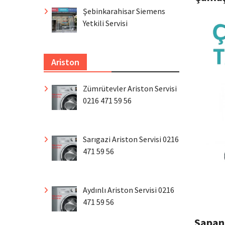
Şebinkarahisar Siemens
Yetkili Servisi
Ariston
Zümrütevler Ariston Servisi
0216 471 59 56
Sarıgazi Ariston Servisi 0216
471 59 56
Aydınlı Ariston Servisi 0216
471 59 56
Sapan