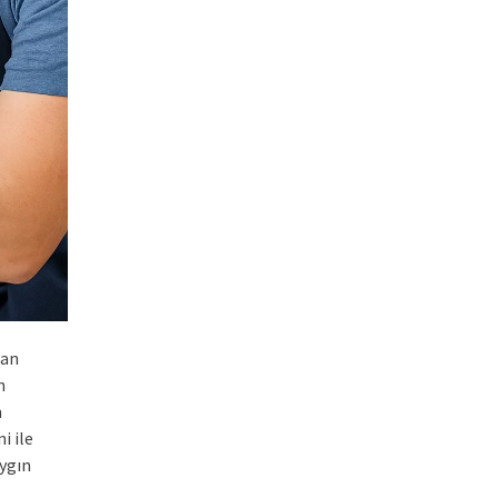
man
n
m
i ile
aygın