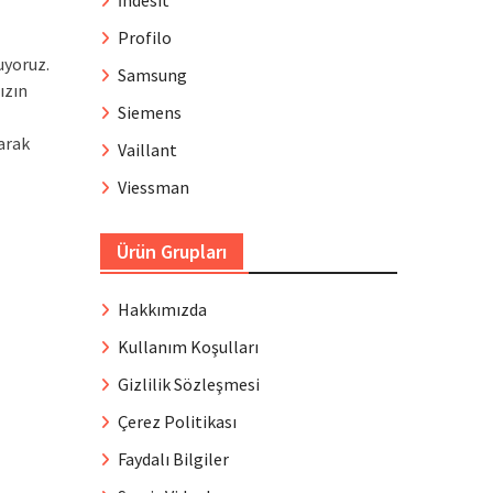
İndesit
Profilo
uyoruz.
Samsung
ızın
Siemens
narak
Vaillant
Viessman
Ürün Grupları
Hakkımızda
Kullanım Koşulları
Gizlilik Sözleşmesi
Çerez Politikası
Faydalı Bilgiler