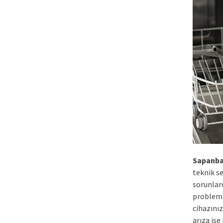
Sapanba
teknik se
sorunlard
probleml
cihazınız
arıza is