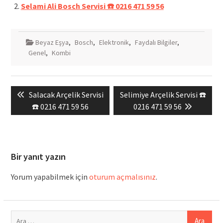
Selami Ali Bosch Servisi ☎️ 0216 471 59 56
Beyaz Eşya
,
Bosch
,
Elektronik
,
Faydalı Bilgiler
,
Genel
,
Kombi
Yazı
Previous
Next
Salacak Arçelik Servisi
Selimiye Arçelik Servisi ☎️
gezinmesi
post:
post:
☎️ 0216 471 59 56
0216 471 59 56
Bir yanıt yazın
Yorum yapabilmek için
oturum açmalısınız
.
Arama: