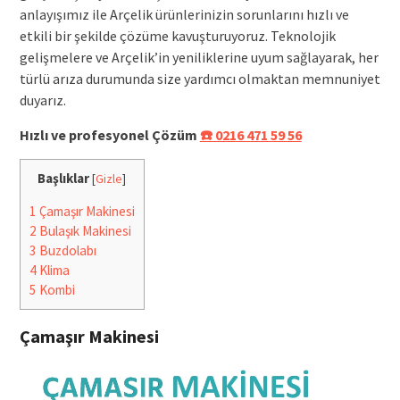
anlayışımız ile Arçelik ürünlerinizin sorunlarını hızlı ve
etkili bir şekilde çözüme kavuşturuyoruz. Teknolojik
gelişmelere ve Arçelik’in yeniliklerine uyum sağlayarak, her
türlü arıza durumunda size yardımcı olmaktan memnuniyet
duyarız.
Hızlı ve profesyonel Çözüm
☎️ 0216 471 59 56
Başlıklar
[
Gizle
]
1
Çamaşır Makinesi
2
Bulaşık Makinesi
3
Buzdolabı
4
Klima
5
Kombi
Çamaşır Makinesi