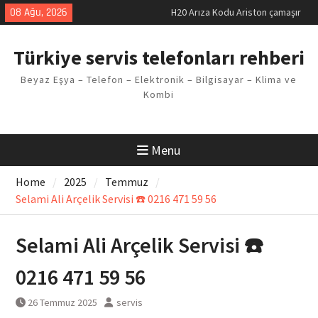
Skip
08 Ağu, 2026
LG kombi E2 Arızası Çözümü
to
Arçelik buzdolabı F5 Hatası
content
Çözüm Yöntemleri
Türkiye servis telefonları rehberi
Vaillant çamaşır makinesi E03
Arıza Kodu
Beyaz Eşya – Telefon – Elektronik – Bilgisayar – Klima ve
Ferroli klima E3 Arızası Çözümü
Kombi
Menu
Home
2025
Temmuz
Selami Ali Arçelik Servisi ☎️ 0216 471 59 56
Selami Ali Arçelik Servisi ☎️
0216 471 59 56
26 Temmuz 2025
servis