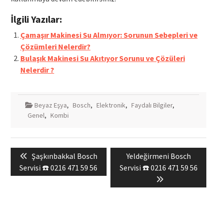
İlgili Yazılar:
Çamaşır Makinesi Su Almıyor: Sorunun Sebepleri ve
Çözümleri Nelerdir?
Bulaşık Makinesi Su Akıtıyor Sorunu ve Çözüleri
Nelerdir ?
Beyaz Eşya
,
Bosch
,
Elektronik
,
Faydalı Bilgiler
,
Genel
,
Kombi
Yazı
Previous
Next
Şaşkınbakkal Bosch
Yeldeğirmeni Bosch
gezinmesi
post:
post:
Servisi ☎️ 0216 471 59 56
Servisi ☎️ 0216 471 59 56