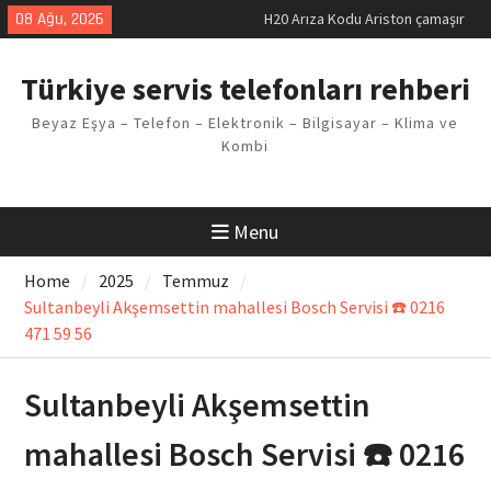
Skip
08 Ağu, 2026
makinesi Sorunu
to
LG kombi E2 Arızası Çözümü
content
Arçelik buzdolabı F5 Hatası
Türkiye servis telefonları rehberi
Çözüm Yöntemleri
Vaillant çamaşır makinesi E03
Beyaz Eşya – Telefon – Elektronik – Bilgisayar – Klima ve
Arıza Kodu
Kombi
Ferroli klima E3 Arızası Çözümü
Menu
Home
2025
Temmuz
Sultanbeyli Akşemsettin mahallesi Bosch Servisi ☎️ 0216
471 59 56
Sultanbeyli Akşemsettin
mahallesi Bosch Servisi ☎️ 0216