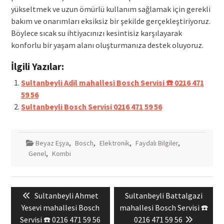
yükseltmek ve uzun ömürlü kullanım sağlamak için gerekli
bakım ve onarımları eksiksiz bir şekilde gerçekleştiriyoruz.
Böylece sıcak su ihtiyacınızı kesintisiz karşılayarak
konforlu bir yaşam alanı oluşturmanıza destek oluyoruz.
İlgili Yazılar:
Sultanbeyli Adil mahallesi Bosch Servisi ☎️ 0216 471
59 56
Sultanbeyli Bosch Servisi 0216 471 59 56
Beyaz Eşya
,
Bosch
,
Elektronik
,
Faydalı Bilgiler
,
Genel
,
Kombi
Yazı
Previous
Next
Sultanbeyli Ahmet
Sultanbeyli Battalgazi
gezinmesi
post:
post:
Yesevi mahallesi Bosch
mahallesi Bosch Servisi ☎️
Servisi ☎️ 0216 471 59 56
0216 471 59 56