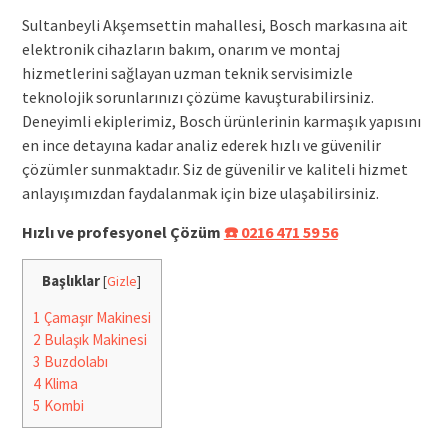
Sultanbeyli Akşemsettin mahallesi, Bosch markasına ait
elektronik cihazların bakım, onarım ve montaj
hizmetlerini sağlayan uzman teknik servisimizle
teknolojik sorunlarınızı çözüme kavuşturabilirsiniz.
Deneyimli ekiplerimiz, Bosch ürünlerinin karmaşık yapısını
en ince detayına kadar analiz ederek hızlı ve güvenilir
çözümler sunmaktadır. Siz de güvenilir ve kaliteli hizmet
anlayışımızdan faydalanmak için bize ulaşabilirsiniz.
Hızlı ve profesyonel Çözüm
☎️ 0216 471 59 56
Başlıklar
[
Gizle
]
1
Çamaşır Makinesi
2
Bulaşık Makinesi
3
Buzdolabı
4
Klima
5
Kombi