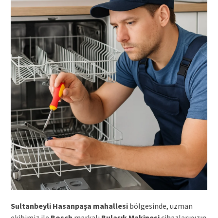
Sultanbeyli Hasanpaşa mahallesi
bölgesinde, uzman
ekibimiz ile
Bosch
markalı
Bulaşık Makinesi
cihazlarınızın