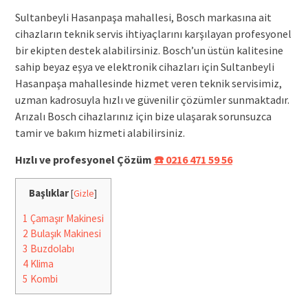
Sultanbeyli Hasanpaşa mahallesi, Bosch markasına ait
cihazların teknik servis ihtiyaçlarını karşılayan profesyonel
bir ekipten destek alabilirsiniz. Bosch’un üstün kalitesine
sahip beyaz eşya ve elektronik cihazları için Sultanbeyli
Hasanpaşa mahallesinde hizmet veren teknik servisimiz,
uzman kadrosuyla hızlı ve güvenilir çözümler sunmaktadır.
Arızalı Bosch cihazlarınız için bize ulaşarak sorunsuzca
tamir ve bakım hizmeti alabilirsiniz.
Hızlı ve profesyonel Çözüm
☎️ 0216 471 59 56
Başlıklar
[
Gizle
]
1
Çamaşır Makinesi
2
Bulaşık Makinesi
3
Buzdolabı
4
Klima
5
Kombi