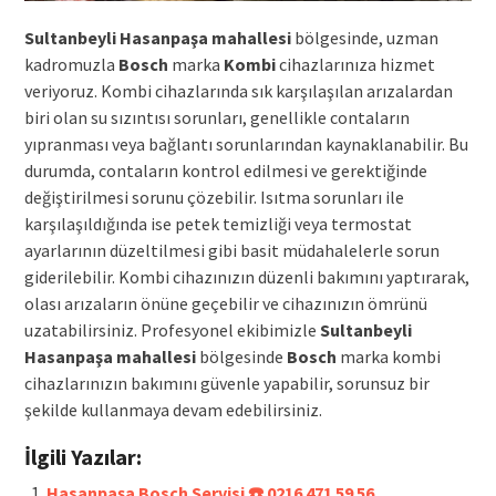
Sultanbeyli Hasanpaşa mahallesi
bölgesinde, uzman
kadromuzla
Bosch
marka
Kombi
cihazlarınıza hizmet
veriyoruz. Kombi cihazlarında sık karşılaşılan arızalardan
biri olan su sızıntısı sorunları, genellikle contaların
yıpranması veya bağlantı sorunlarından kaynaklanabilir. Bu
durumda, contaların kontrol edilmesi ve gerektiğinde
değiştirilmesi sorunu çözebilir. Isıtma sorunları ile
karşılaşıldığında ise petek temizliği veya termostat
ayarlarının düzeltilmesi gibi basit müdahalelerle sorun
giderilebilir. Kombi cihazınızın düzenli bakımını yaptırarak,
olası arızaların önüne geçebilir ve cihazınızın ömrünü
uzatabilirsiniz. Profesyonel ekibimizle
Sultanbeyli
Hasanpaşa mahallesi
bölgesinde
Bosch
marka kombi
cihazlarınızın bakımını güvenle yapabilir, sorunsuz bir
şekilde kullanmaya devam edebilirsiniz.
İlgili Yazılar:
Hasanpaşa Bosch Servisi ☎️ 0216 471 59 56