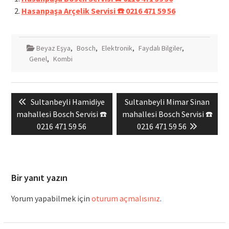
Hasanpaşa Arçelik Servisi ☎️ 0216 471 59 56
Beyaz Eşya
,
Bosch
,
Elektronik
,
Faydalı Bilgiler
,
Genel
,
Kombi
Yazı
Previous
Next
Sultanbeyli Hamidiye
Sultanbeyli Mimar Sinan
gezinmesi
post:
post:
mahallesi Bosch Servisi ☎️
mahallesi Bosch Servisi ☎️
0216 471 59 56
0216 471 59 56
Bir yanıt yazın
Yorum yapabilmek için
oturum açmalısınız
.