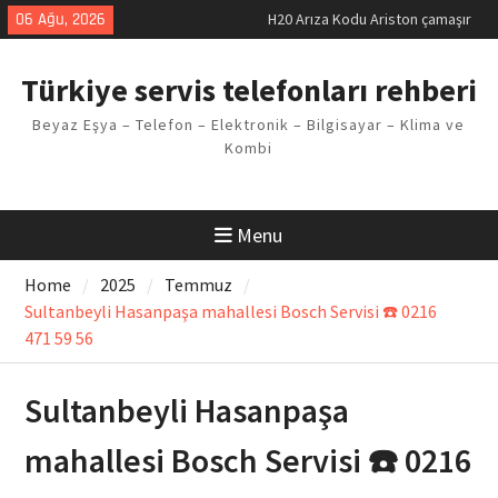
Skip
06 Ağu, 2026
LG kombi E2 Arızası Çözümü
to
Arçelik buzdolabı F5 Hatası
content
Çözüm Yöntemleri
Türkiye servis telefonları rehberi
Vaillant çamaşır makinesi E03
Arıza Kodu
Beyaz Eşya – Telefon – Elektronik – Bilgisayar – Klima ve
Ferroli klima E3 Arızası Çözümü
Kombi
Menu
Home
2025
Temmuz
Sultanbeyli Hasanpaşa mahallesi Bosch Servisi ☎️ 0216
471 59 56
Sultanbeyli Hasanpaşa
mahallesi Bosch Servisi ☎️ 0216