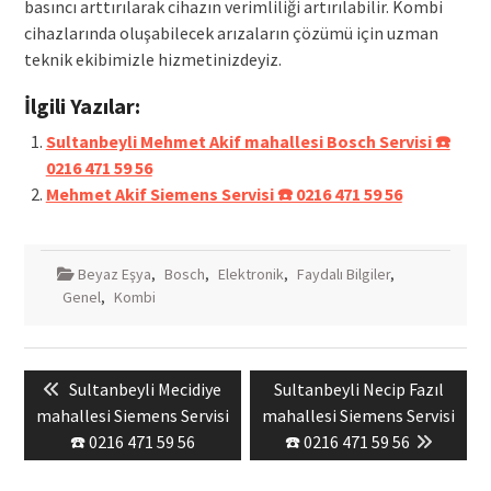
basıncı arttırılarak cihazın verimliliği artırılabilir. Kombi
cihazlarında oluşabilecek arızaların çözümü için uzman
teknik ekibimizle hizmetinizdeyiz.
İlgili Yazılar:
Sultanbeyli Mehmet Akif mahallesi Bosch Servisi ☎️
0216 471 59 56
Mehmet Akif Siemens Servisi ☎️ 0216 471 59 56
Beyaz Eşya
,
Bosch
,
Elektronik
,
Faydalı Bilgiler
,
Genel
,
Kombi
Yazı
Previous
Next
Sultanbeyli Mecidiye
Sultanbeyli Necip Fazıl
gezinmesi
post:
post:
mahallesi Siemens Servisi
mahallesi Siemens Servisi
☎️ 0216 471 59 56
☎️ 0216 471 59 56