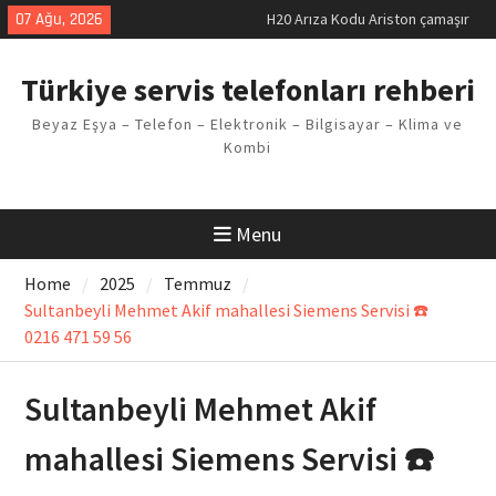
Skip
07 Ağu, 2026
LG kombi E2 Arızası Çözümü
to
Arçelik buzdolabı F5 Hatası
content
Çözüm Yöntemleri
Türkiye servis telefonları rehberi
Vaillant çamaşır makinesi E03
Arıza Kodu
Beyaz Eşya – Telefon – Elektronik – Bilgisayar – Klima ve
Ferroli klima E3 Arızası Çözümü
Kombi
Menu
Home
2025
Temmuz
Sultanbeyli Mehmet Akif mahallesi Siemens Servisi ☎️
0216 471 59 56
Sultanbeyli Mehmet Akif
mahallesi Siemens Servisi ☎️