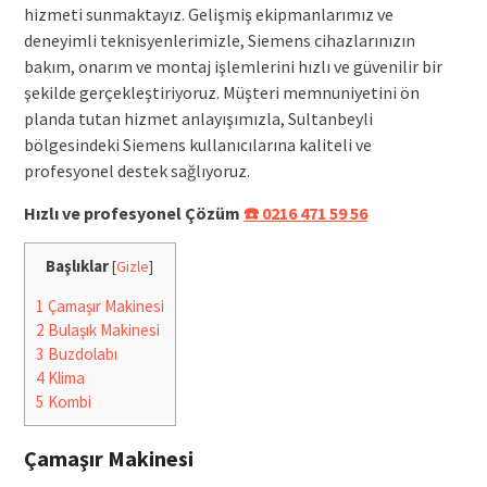
hizmeti sunmaktayız. Gelişmiş ekipmanlarımız ve
deneyimli teknisyenlerimizle, Siemens cihazlarınızın
bakım, onarım ve montaj işlemlerini hızlı ve güvenilir bir
şekilde gerçekleştiriyoruz. Müşteri memnuniyetini ön
planda tutan hizmet anlayışımızla, Sultanbeyli
bölgesindeki Siemens kullanıcılarına kaliteli ve
profesyonel destek sağlıyoruz.
Hızlı ve profesyonel Çözüm
☎️ 0216 471 59 56
Başlıklar
[
Gizle
]
1
Çamaşır Makinesi
2
Bulaşık Makinesi
3
Buzdolabı
4
Klima
5
Kombi
Çamaşır Makinesi