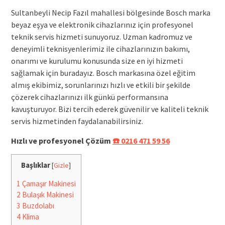
Sultanbeyli Necip Fazıl mahallesi bölgesinde Bosch marka
beyaz eşya ve elektronik cihazlarınız için profesyonel
teknik servis hizmeti sunuyoruz. Uzman kadromuz ve
deneyimli teknisyenlerimiz ile cihazlarınızın bakımı,
onarımı ve kurulumu konusunda size en iyi hizmeti
sağlamak için buradayız. Bosch markasına özel eğitim
almış ekibimiz, sorunlarınızı hızlı ve etkili bir şekilde
çözerek cihazlarınızı ilk günkü performansına
kavuşturuyor. Bizi tercih ederek güvenilir ve kaliteli teknik
servis hizmetinden faydalanabilirsiniz.
Hızlı ve profesyonel Çözüm
☎️ 0216 471 59 56
Başlıklar
[
Gizle
]
1
Çamaşır Makinesi
2
Bulaşık Makinesi
3
Buzdolabı
4
Klima