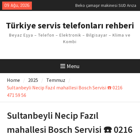
Kodu
Skip
09 Ağu, 2026
Demirdöküm buzdolabı E1 Arıza
to
Kodu
content
Demirdöküm çamaşır makinesi E5
Türkiye servis telefonları rehberi
Arızası Çözümü
E02 Arıza Kodu Regal kombi
Beyaz Eşya – Telefon – Elektronik – Bilgisayar – Klima ve
Sorunu
Kombi
Viessmann kombi F3 Hatası
Çözüm Yöntemleri
Menu
Home
2025
Temmuz
Sultanbeyli Necip Fazıl mahallesi Bosch Servisi ☎️ 0216
471 59 56
Sultanbeyli Necip Fazıl
mahallesi Bosch Servisi ☎️ 0216