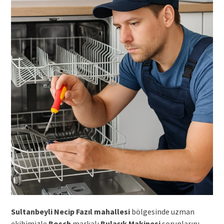
Sultanbeyli Necip Fazıl mahallesi
bölgesinde uzman
ekibimizle
Bosch
markalı
Bulaşık Makinesi
sorunlarını