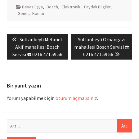
Beyaz Eşya
,
Bosch
,
Elektronik
,
Faydalı Bilgiler
,
Genel
,
Kombi
Yazı
Previous
Next
Sultanbeyli Mehmet
Sultanbeyli Orhangazi
gezinmesi
post:
post:
Akif mahallesi Bosch
mahallesi Bosch Servisi ☎️
Servisi ☎️ 0216 471 59 56
0216 471 59 56
Bir yanıt yazın
Yorum yapabilmek için
oturum açmalısınız
.
Arama: