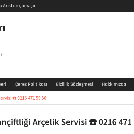
u Ariston çamaşır
unu
Arızası Çözümü
rı
labı F5 Hatası Çözüm
şır makinesi E03 Arıza
r –
 E3 Arızası Çözümü
eri
Çerez Politikası
Gizlilik Sözleşmesi
Hakkımızda
Servisi ☎️ 0216 471 59 56
nçiftliği Arçelik Servisi ☎️ 0216 471