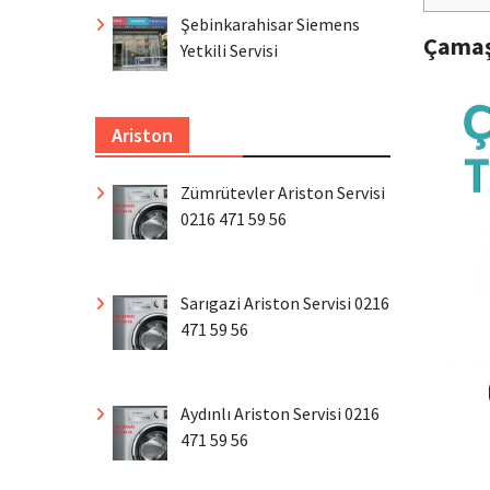
Şebinkarahisar Siemens
Çamaş
Yetkili Servisi
Ariston
Zümrütevler Ariston Servisi
0216 471 59 56
Sarıgazi Ariston Servisi 0216
471 59 56
Aydınlı Ariston Servisi 0216
471 59 56