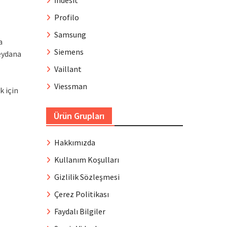
İndesit
Profilo
Samsung
a
Siemens
eydana
Vaillant
Viessman
k için
Ürün Grupları
Hakkımızda
Kullanım Koşulları
Gizlilik Sözleşmesi
Çerez Politikası
Faydalı Bilgiler