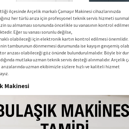
tliği ilçesinde Arçelik markalı Çamaşır Makinesi cihazlarınızda
ığınız her türlü arıza için profesyonel teknik servis hizmeti sunma
zin su almaması sorununda öncelikle su vanasının kontrol edilmes
tedir. Eğer su vanası sorunlu değilse,
aklı olabileceği için elektronik kartın kontrol edilmesi önemlidir
nin tamburunun dönmemesi durumunda ise kayışın gevşemiş olab
tor arızası olabileceği göz önünde bulundurulmalıdır. Böyle bir du
ldığında mutlaka uzman teknik servis desteği alınmalıdır. Arçelik 
arızalarında uzman ekibimizle sizlere hızlı ve kaliteli hizmet
yız.
ık Makinesi