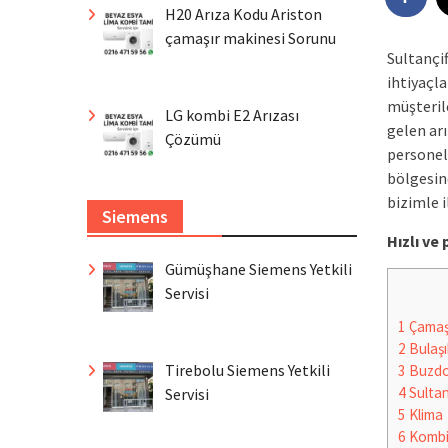
H20 Arıza Kodu Ariston
çamaşır makinesi Sorunu
Sultançif
ihtiyaçla
müşteril
LG kombi E2 Arızası
gelen arı
Çözümü
personel
bölgesind
bizimle i
Siemens
Hızlı v
Gümüşhane Siemens Yetkili
Servisi
1
Çamaşı
2
Bulaşı
Tirebolu Siemens Yetkili
3
Buzdo
4
Sultanç
Servisi
5
Klima
6
Komb