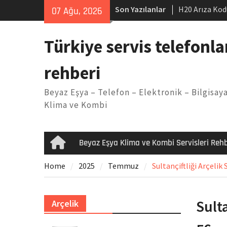
Skip
Son Yazılanlar
H20 Arıza Kod
07 Ağu, 2026
to
makinesi Sor
content
LG kombi E2 
Türkiye servis telefonla
Arçelik buzdo
Yöntemleri
rehberi
Vaillant çama
Kodu
Beyaz Eşya – Telefon – Elektronik – Bilgisaya
Ferroli klima
Klima ve Kombi
Beyaz Eşya Klima ve Kombi Servisleri Rehb
Home
Home
2025
Temmuz
Sultançiftliği Arçelik 
Sulta
Arçelik