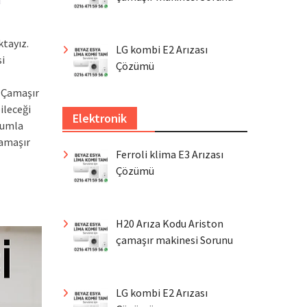
ktayız.
LG kombi E2 Arızası
i
Çözümü
. Çamaşır
ileceği
Elektronik
rumla
çamaşır
Ferroli klima E3 Arızası
Çözümü
H20 Arıza Kodu Ariston
çamaşır makinesi Sorunu
LG kombi E2 Arızası