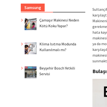
Samsung
Sultançif
karşılaşt
Çamaşır Makinesi Neden
Makineni
Kötü Koku Yapar?
gerekmek
hata kayn
makinesi
ya da mo
Klima Isıtma Modunda
karşılaşı
Kullanılmalı mı?
makinesi 
sunmakta
Beyşehir Bosch Yetkili
Bulaş
Servisi