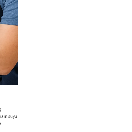
ş
izin suyu
e