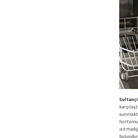
Sultançif
karşılaş
sunmakta
hortumun
ısıtmadığ
bulundur