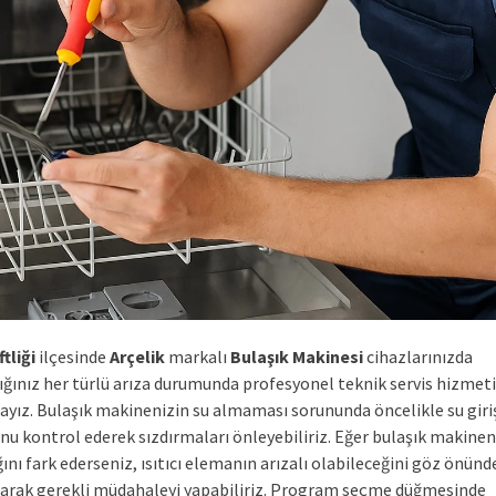
tliği
ilçesinde
Arçelik
markalı
Bulaşık Makinesi
cihazlarınızda
tığınız her türlü arıza durumunda profesyonel teknik servis hizmeti
yız. Bulaşık makinenizin su almaması sorununda öncelikle su giri
u kontrol ederek sızdırmaları önleyebiliriz. Eğer bulaşık makinen
ını fark ederseniz, ısıtıcı elemanın arızalı olabileceğini göz önünd
arak gerekli müdahaleyi yapabiliriz. Program seçme düğmesinde