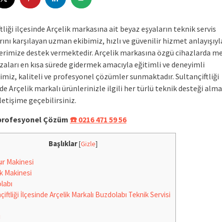
tliği ilçesinde Arçelik markasına ait beyaz eşyaların teknik servis
rını karşılayan uzman ekibimiz, hızlı ve güvenilir hizmet anlayışıyl
erimize destek vermektedir. Arçelik markasına özgü cihazlarda m
zaları en kısa sürede gidermek amacıyla eğitimli ve deneyimli
imiz, kaliteli ve profesyonel çözümler sunmaktadır. Sultançiftliği
e Arçelik markalı ürünlerinizle ilgili her türlü teknik desteği alma
letişime geçebilirsiniz.
e profesyonel Çözüm
☎️ 0216 471 59 56
Başlıklar
[
Gizle
]
r Makinesi
k Makinesi
labı
iftliği İlçesinde Arçelik Markalı Buzdolabı Teknik Servisi
i