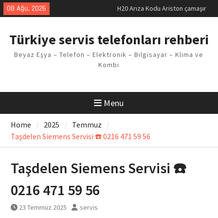
makinesi Sorunu
Skip
08 Ağu, 2026
LG kombi E2 Arızası Çözümü
to
Arçelik buzdolabı F5 Hatası
content
Çözüm Yöntemleri
Türkiye servis telefonları rehberi
Vaillant çamaşır makinesi E03
Arıza Kodu
Beyaz Eşya – Telefon – Elektronik – Bilgisayar – Klima ve
Ferroli klima E3 Arızası Çözümü
Kombi
Menu
Home
2025
Temmuz
Taşdelen Siemens Servisi ☎️ 0216 471 59 56
Taşdelen Siemens Servisi ☎️
0216 471 59 56
23 Temmuz 2025
servis