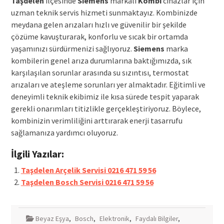
Taşdelen
ilçesinde
Siemens
markalı
Kombi
cihazlar için
uzman teknik servis hizmeti sunmaktayız. Kombinizde
meydana gelen arızaları hızlı ve güvenilir bir şekilde
çözüme kavuşturarak, konforlu ve sıcak bir ortamda
yaşamınızı sürdürmenizi sağlıyoruz.
Siemens
marka
kombilerin genel arıza durumlarına baktığımızda, sık
karşılaşılan sorunlar arasında su sızıntısı, termostat
arızaları ve ateşleme sorunları yer almaktadır. Eğitimli ve
deneyimli teknik ekibimiz ile kısa sürede tespit yaparak
gerekli onarımları titizlikle gerçekleştiriyoruz. Böylece,
kombinizin verimliliğini arttırarak enerji tasarrufu
sağlamanıza yardımcı oluyoruz.
İlgili Yazılar:
Taşdelen Arçelik Servisi 0216 471 59 56
Taşdelen Bosch Servisi 0216 471 59 56
Beyaz Eşya
,
Bosch
,
Elektronik
,
Faydalı Bilgiler
,