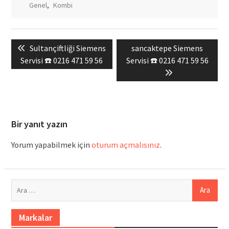
Genel
,
Kombi
Yazı
Previous
Next
Sultançiftliği Siemens
sancaktepe Siemens
gezinmesi
post:
post:
Servisi ☎️ 0216 471 59 56
Servisi ☎️ 0216 471 59 56
Bir yanıt yazın
Yorum yapabilmek için
oturum açmalısınız
.
Arama:
Markalar