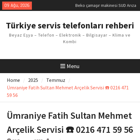
Skip
09 Ağu, 2026
Kodu
to
Demirdöküm buzdolabı E1 Arıza
content
Kodu
Türkiye servis telefonları rehberi
Demirdöküm çamaşır makinesi E5
Arızası Çözümü
Beyaz Eşya – Telefon – Elektronik – Bilgisayar – Klima ve
E02 Arıza Kodu Regal kombi
Kombi
Sorunu
Viessmann kombi F3 Hatası
Çözüm Yöntemleri
Menu
Home
2025
Temmuz
Ümraniye Fatih Sultan Mehmet Arçelik Servisi ☎️ 0216 471
59 56
Ümraniye Fatih Sultan Mehmet
Arçelik Servisi ☎️ 0216 471 59 56