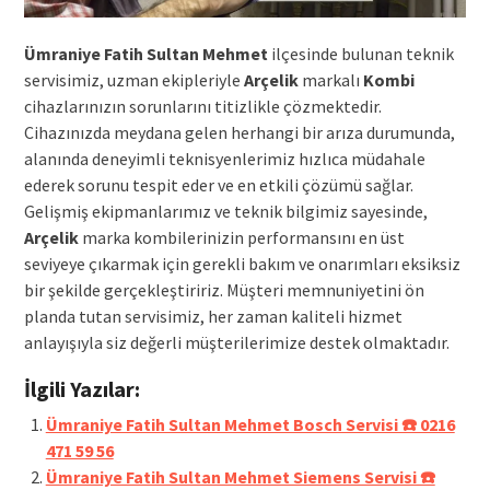
Ümraniye Fatih Sultan Mehmet
ilçesinde bulunan teknik
servisimiz, uzman ekipleriyle
Arçelik
markalı
Kombi
cihazlarınızın sorunlarını titizlikle çözmektedir.
Cihazınızda meydana gelen herhangi bir arıza durumunda,
alanında deneyimli teknisyenlerimiz hızlıca müdahale
ederek sorunu tespit eder ve en etkili çözümü sağlar.
Gelişmiş ekipmanlarımız ve teknik bilgimiz sayesinde,
Arçelik
marka kombilerinizin performansını en üst
seviyeye çıkarmak için gerekli bakım ve onarımları eksiksiz
bir şekilde gerçekleştiririz. Müşteri memnuniyetini ön
planda tutan servisimiz, her zaman kaliteli hizmet
anlayışıyla siz değerli müşterilerimize destek olmaktadır.
İlgili Yazılar:
Ümraniye Fatih Sultan Mehmet Bosch Servisi ☎️ 0216
471 59 56
Ümraniye Fatih Sultan Mehmet Siemens Servisi ☎️