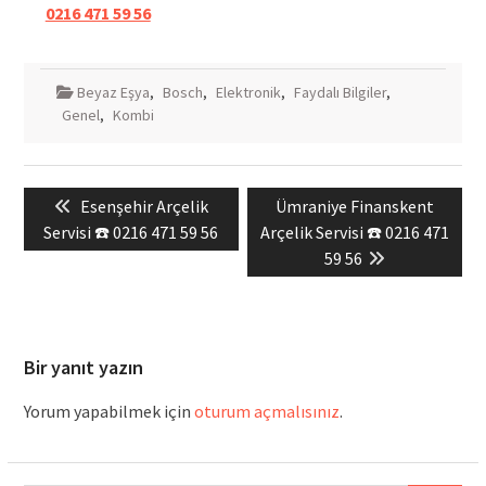
0216 471 59 56
Beyaz Eşya
,
Bosch
,
Elektronik
,
Faydalı Bilgiler
,
Genel
,
Kombi
Yazı
Previous
Next
Esenşehir Arçelik
Ümraniye Finanskent
gezinmesi
post:
post:
Servisi ☎️ 0216 471 59 56
Arçelik Servisi ☎️ 0216 471
59 56
Bir yanıt yazın
Yorum yapabilmek için
oturum açmalısınız
.