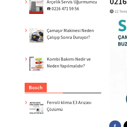
0216
Arçelik Servis Uğurmumcu
☎️ 0216 471 59 56
22 Tem
Çamaşır Makinesi Neden
Çalışıp Sonra Duruyor?
Kombi Bakımı Nedir ve
Neden Yapılmalıdır?
Bosch
Ferroli klima E3 Arızası
Çözümü