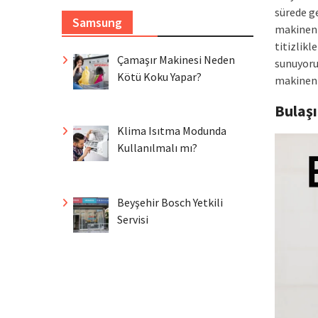
sürede g
Samsung
makineni
titizlik
Çamaşır Makinesi Neden
sunuyoru
Kötü Koku Yapar?
makineni
Bulaş
Klima Isıtma Modunda
Kullanılmalı mı?
Beyşehir Bosch Yetkili
Servisi