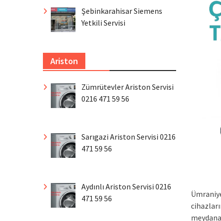
Şebinkarahisar Siemens
Yetkili Servisi
Ariston
Zümrütevler Ariston Servisi
0216 471 59 56
Sarıgazi Ariston Servisi 0216
471 59 56
Aydınlı Ariston Servisi 0216
Ümraniye
471 59 56
cihazlar
meydana g