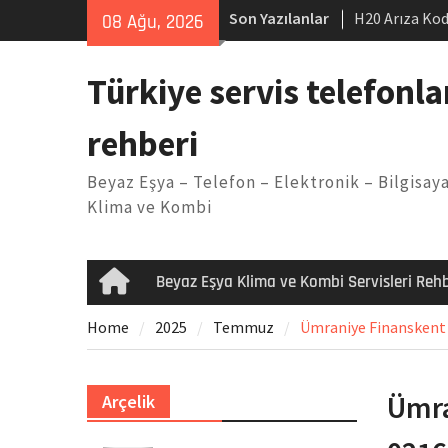
Skip
Son Yazılanlar
H20 Arıza Kod
08 Ağu, 2026
to
makinesi Sor
content
LG kombi E2 
Türkiye servis telefonla
Arçelik buzdo
Yöntemleri
rehberi
Vaillant çama
Kodu
Beyaz Eşya – Telefon – Elektronik – Bilgisaya
Ferroli klima
Klima ve Kombi
Beyaz Eşya Klima ve Kombi Servisleri Rehb
Home
Home
2025
Temmuz
Ümraniye Finanskent S
Ümra
Arçelik