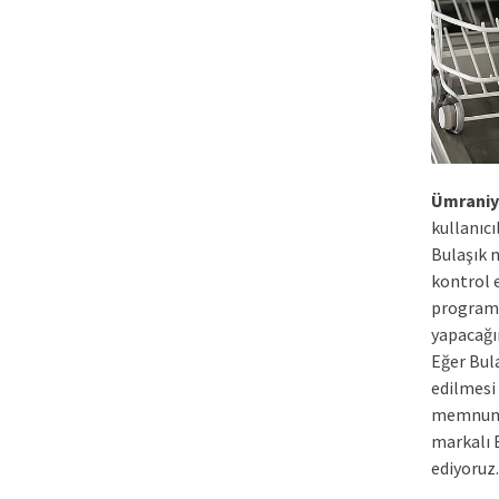
Ümraniy
kullanıc
Bulaşık 
kontrol 
programl
yapacağı
Eğer Bula
edilmesi 
memnuniy
markalı 
ediyoruz.