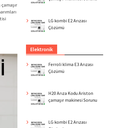
s
çamaşır
narımları
tisi
LG kombi E2 Arızası
Çözümü
Elektronik
Ferroli klima E3 Arızası
Çözümü
H20 Arıza Kodu Ariston
çamaşır makinesi Sorunu
LG kombi E2 Arızası