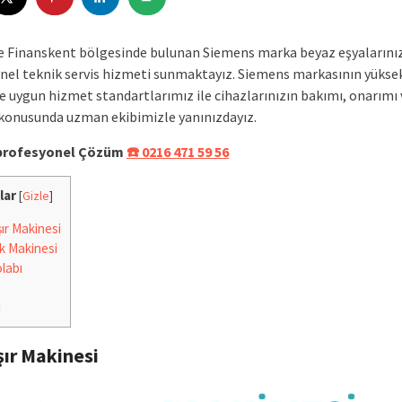
 Finanskent bölgesinde bulunan Siemens marka beyaz eşyalarınız
nel teknik servis hizmeti sunmaktayız. Siemens markasının yükse
ne uygun hizmet standartlarımız ile cihazlarınızın bakımı, onarımı 
konusunda uzman ekibimizle yanınızdayız.
e profesyonel Çözüm
☎️ 0216 471 59 56
lar
[
Gizle
]
r Makinesi
k Makinesi
labı
i
ır Makinesi