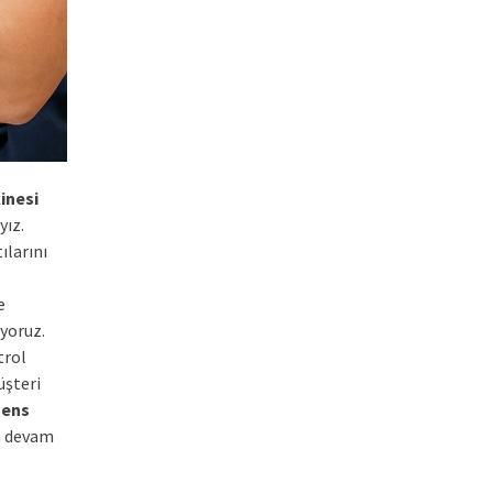
inesi
yız.
ılarını
e
iyoruz.
trol
üşteri
mens
ya devam