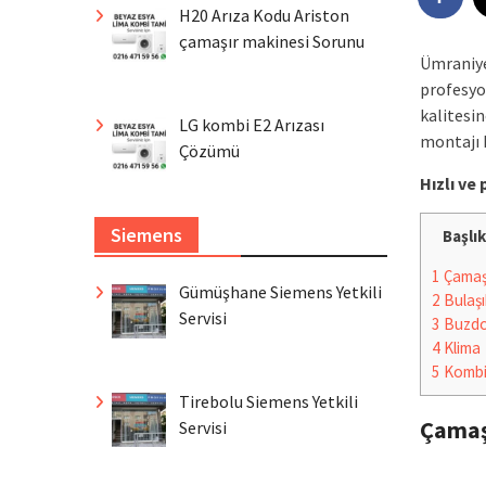
H20 Arıza Kodu Ariston
çamaşır makinesi Sorunu
Ümraniye
profesyo
kalitesi
LG kombi E2 Arızası
montajı 
Çözümü
Hızlı v
Siemens
Başlık
1
Çamaşı
Gümüşhane Siemens Yetkili
2
Bulaşı
Servisi
3
Buzdo
4
Klima
5
Komb
Tirebolu Siemens Yetkili
Çamaş
Servisi