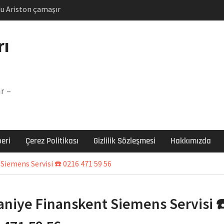
u Ariston çamaşır
unu
Arızası Çözümü
rı
labı F5 Hatası Çözüm
şır makinesi E03 Arıza
r –
 E3 Arızası Çözümü
eri
Çerez Politikası
Gizlilik Sözleşmesi
Hakkımızda
iemens Servisi ☎️ 0216 471 59 56
niye Finanskent Siemens Servisi ☎