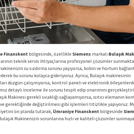
e Finanskent
bölgesinde, özellikle
Siemens
markalı
Bulaşık Mak
ılarının teknik servis ihtiyaçlarına profesyonel çözümler sunmakta
makinenizin su sızdırma sorunu yaşıyorsa, bobin ve hortum bağlant
ederek bu sorunu kolayca gideriyoruz. Ayrıca, Bulaşık makinesinin
arı düzgün çalışmıyorsa, kontrol paneli ve elektronik bileşenlerd
mız detaylı inceleme ile sorunu tespit edip onarımını gerçekleştir
şık Makinesi gerekli sıcaklığı sağlayamıyorsa, ısıtıcı elemanın kon
ve gerektiğinde değiştirilmesi gibi işlemleri titizlikle yapıyoruz. M
etini ön planda tutarak,
Ümraniye Finanskent
bölgesinde
Sie
Bulaşık Makinenizin sorunlarına hızlı ve kaliteli çözümler sunma