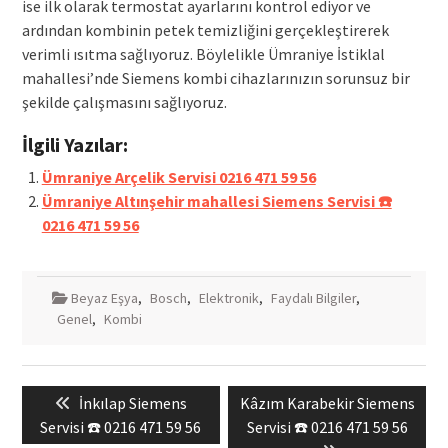
ise ilk olarak termostat ayarlarını kontrol ediyor ve
ardından kombinin petek temizliğini gerçekleştirerek
verimli ısıtma sağlıyoruz. Böylelikle Ümraniye İstiklal
mahallesi’nde Siemens kombi cihazlarınızın sorunsuz bir
şekilde çalışmasını sağlıyoruz.
İlgili Yazılar:
Ümraniye Arçelik Servisi 0216 471 59 56
Ümraniye Altınşehir mahallesi Siemens Servisi ☎️
0216 471 59 56
Beyaz Eşya
,
Bosch
,
Elektronik
,
Faydalı Bilgiler
,
Genel
,
Kombi
Yazı
Previous
Next
İnkılap Siemens
Kâzım Karabekir Siemens
gezinmesi
post:
post:
Servisi ☎️ 0216 471 59 56
Servisi ☎️ 0216 471 59 56