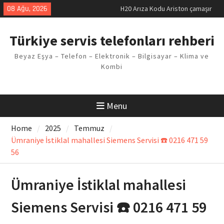
Skip
08 Ağu, 2026
LG kombi E2 Arızası Çözümü
to
Arçelik buzdolabı F5 Hatası
content
Çözüm Yöntemleri
Türkiye servis telefonları rehberi
Vaillant çamaşır makinesi E03
Arıza Kodu
Beyaz Eşya – Telefon – Elektronik – Bilgisayar – Klima ve
Ferroli klima E3 Arızası Çözümü
Kombi
Menu
Home
2025
Temmuz
Ümraniye İstiklal mahallesi Siemens Servisi ☎️ 0216 471 59
56
Ümraniye İstiklal mahallesi
Siemens Servisi ☎️ 0216 471 59