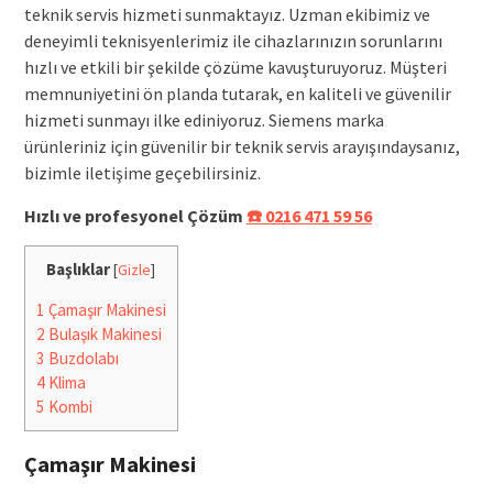
teknik servis hizmeti sunmaktayız. Uzman ekibimiz ve
deneyimli teknisyenlerimiz ile cihazlarınızın sorunlarını
hızlı ve etkili bir şekilde çözüme kavuşturuyoruz. Müşteri
memnuniyetini ön planda tutarak, en kaliteli ve güvenilir
hizmeti sunmayı ilke ediniyoruz. Siemens marka
ürünleriniz için güvenilir bir teknik servis arayışındaysanız,
bizimle iletişime geçebilirsiniz.
Hızlı ve profesyonel Çözüm
☎️ 0216 471 59 56
Başlıklar
[
Gizle
]
1
Çamaşır Makinesi
2
Bulaşık Makinesi
3
Buzdolabı
4
Klima
5
Kombi
Çamaşır Makinesi