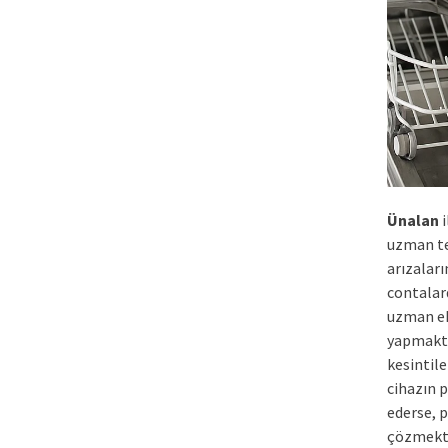
Ünalan
i
uzman te
arızaları
contalar
uzman eki
yapmakta
kesintile
cihazın 
ederse, 
çözmekte