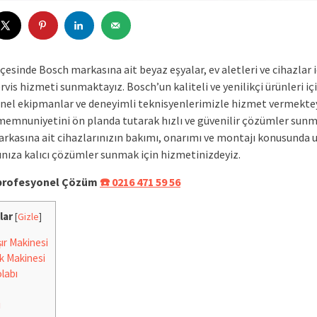
çesinde Bosch markasına ait beyaz eşyalar, ev aletleri ve cihazlar 
rvis hizmeti sunmaktayız. Bosch’un kaliteli ve yenilikçi ürünleri iç
nel ekipmanlar ve deneyimli teknisyenlerimizle hizmet vermektey
memnuniyetini ön planda tutarak hızlı ve güvenilir çözümler sunm
rkasına ait cihazlarınızın bakımı, onarımı ve montajı konusunda 
ınıza kalıcı çözümler sunmak için hizmetinizdeyiz.
e profesyonel Çözüm
☎️ 0216 471 59 56
lar
[
Gizle
]
r Makinesi
k Makinesi
labı
i