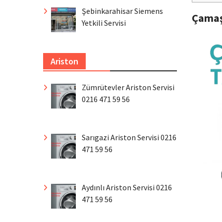
Şebinkarahisar Siemens
Çamaş
Yetkili Servisi
Ariston
Zümrütevler Ariston Servisi
0216 471 59 56
Sarıgazi Ariston Servisi 0216
471 59 56
Aydınlı Ariston Servisi 0216
471 59 56