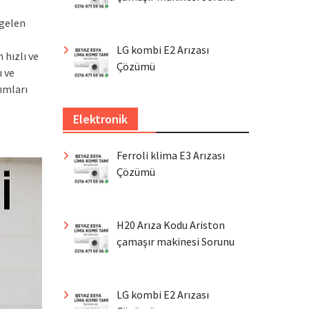
 gelen
LG kombi E2 Arızası
 hızlı ve
Çözümü
ı ve
rımları
Elektronik
Ferroli klima E3 Arızası
Çözümü
H20 Arıza Kodu Ariston
çamaşır makinesi Sorunu
LG kombi E2 Arızası