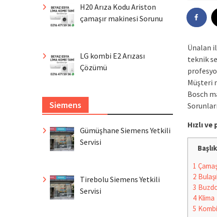
H20 Arıza Kodu Ariston
çamaşır makinesi Sorunu
Ünalan il
LG kombi E2 Arızası
teknik se
Çözümü
profesyo
Müşteri 
Bosch ma
Siemens
Sorunlar
Hızlı v
Gümüşhane Siemens Yetkili
Servisi
Başlık
1
Çamaşı
2
Bulaşı
Tirebolu Siemens Yetkili
3
Buzdo
Servisi
4
Klima
5
Komb