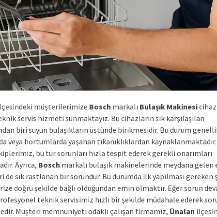
lçesindeki müşterilerimize
Bosch
markalı
Bulaşık Makinesi
cihaz
knik servis hizmeti sunmaktayız. Bu cihazların sık karşılaşılan
ndan biri suyun bulaşıkların üstünde birikmesidir. Bu durum genelli
da veya hortumlarda yaşanan tıkanıklıklardan kaynaklanmaktadır.
plerimiz, bu tür sorunları hızla tespit ederek gerekli onarımları
dır. Ayrıca,
Bosch
markalı bulaşık makinelerinde meydana gelen e
ri de sık rastlanan bir sorundur. Bu durumda ilk yapılması gereken 
prize doğru şekilde bağlı olduğundan emin olmaktır. Eğer sorun de
profesyonel teknik servisimiz hızlı bir şekilde müdahale ederek so
dir. Müşteri memnuniyeti odaklı çalışan firmamız,
Ünalan
ilçesi