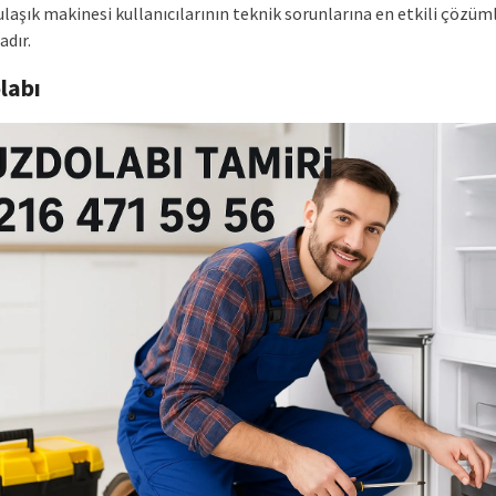
laşık makinesi kullanıcılarının teknik sorunlarına en etkili çözüml
dır.
labı