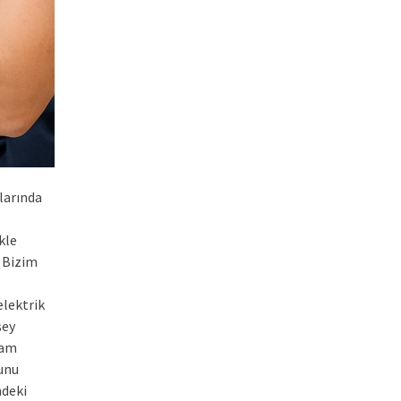
larında
kle
 Bizim
lektrik
şey
vam
runu
ndeki