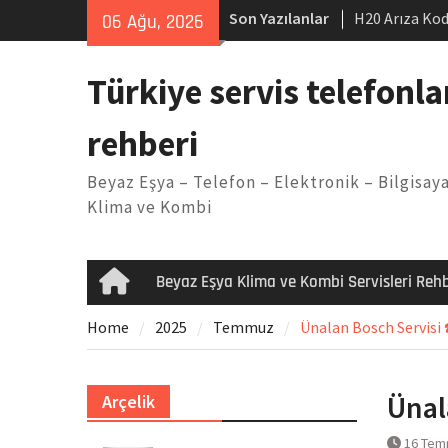
Skip
Son Yazılanlar
H20 Arıza Kod
06 Ağu, 2026
to
makinesi Sor
content
LG kombi E2 
Türkiye servis telefonla
Arçelik buzdo
Yöntemleri
rehberi
Vaillant çama
Kodu
Beyaz Eşya – Telefon – Elektronik – Bilgisaya
Ferroli klima
Klima ve Kombi
Beyaz Eşya Klima ve Kombi Servisleri Rehb
Home
Home
2025
Temmuz
Ünalan Bosch Servisi 
Ünal
Arçelik
16 Tem