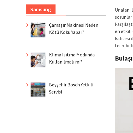
Samsung
Ünalan i
sorunlar
karşılaşt
Çamaşır Makinesi Neden
en etkil
Kötü Koku Yapar?
kalitesi 
tecrübel
Klima Isıtma Modunda
Bulaş
Kullanılmalı mı?
Beyşehir Bosch Yetkili
Servisi