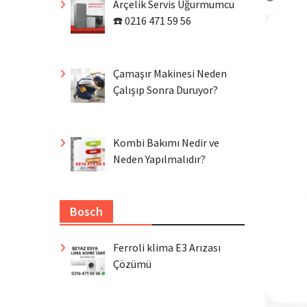
Arçelik Servis Uğurmumcu
☎️ 0216 471 59 56
Çamaşır Makinesi Neden
Çalışıp Sonra Duruyor?
Kombi Bakımı Nedir ve
Neden Yapılmalıdır?
Bosch
Ferroli klima E3 Arızası
Çözümü