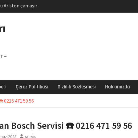
u Ariston çamaşır
unu
Arızası Çözümü
rı
labı F5 Hatası Çözüm
şır makinesi E03 Arıza
r –
 E3 Arızası Çözümü
eri
Çerez Politikası
Gizlilik Sözleşmesi
Hakkımızda
☎️ 0216 471 59 56
an Bosch Servisi ☎️ 0216 471 59 56
muz 2025
servis