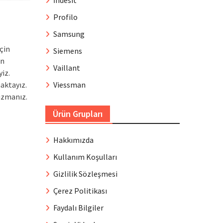
İndesit
Profilo
Samsung
için
Siemens
in
Vaillant
iz.
aktayız.
Viessman
uzmanız.
Ürün Grupları
Hakkımızda
Kullanım Koşulları
Gizlilik Sözleşmesi
Çerez Politikası
Faydalı Bilgiler